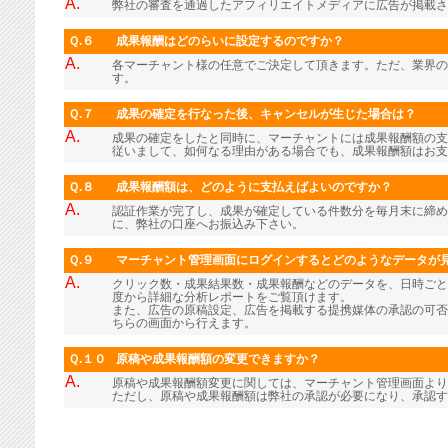
A.
弊社の審査を通過したアフィリエイトメディアに広告が掲載さ
Ｑ.６
成果報酬はどのらいに設定するのですか？
A.
各マーチャント様の任意でご決定して頂きます。ただ、業界の
す。
Ｑ.７
成果の確定を行なった後、キャンセルが生じた場合は？
A.
成果の確定をしたと同時に、マーチャントには成果報酬額の支
従いまして、如何なる理由がある場合でも、成果報酬額はお支
Ｑ.８
成果報酬額は、どのように支払えばよいのですか？
A.
認証作業が完了し、成果が確定している件数分を毎月末に締め
に、弊社の口座へお振込み下さい。
Ｑ.９
マーチャント管理画面にログインするとどのようなデータが
A.
クリック数・成果結果数・成果報酬などのデータを、日時ごと
度から詳細な分析レポートをご覧頂けます。
また、広告の原稿設定、広告を掲載する提携媒体の承認の可否
ちらの画面から行えます。
Ｑ.１０
原稿や成果報酬額の変更できますか？
A.
原稿や成果報酬額変更に関しては、マーチャント管理画面より
ただし、原稿や成果報酬額は弊社の承認が必要になり、承認す