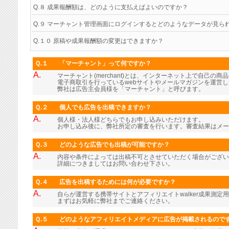
Q.８ 成果報酬額は、どのように支払えばよいのですか？
Q.９ マーチャント管理画面にログインするとどのようなデータが見ら
Q.１０ 原稿や成果報酬額の変更はできますか？
Ｑ.１
「マーチャント」って何ですか？
A.
マーチャント(merchant)とは、インターネット上で自己の
電子商取引を行っているwebサイトやメールマガジンを運営
弊社は広告主会員様を「マーチャント」と呼びます。
Ｑ.２
個人でも広告を出稿できますか？
A.
個人様・法人様どちらでもお申し込みいただけます。
お申し込み後に、弊社所定の審査を行います。審査結果はメー
Ｑ.３
どのような広告でも出稿が可能ですか？
A.
内容や条件によっては出稿不可とさせていただく場合がござい
詳細につきましてはお問い合わせ下さい。
Ｑ.４
広告を出稿するためには何が必要ですか？
A.
自らが運営する携帯サイトとアフィリエイトwalker成果測定
まずはお気軽に弊社までご連絡ください。
Ｑ.５
どのようなアフィリエイトメディアに広告が掲載されるので