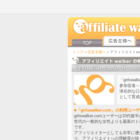
トップ
＞
広告主様へ
＞アフィリエイトwa
「girls
参加促進～
潜在的な口
として育成
■「girlswalker.com」の利用ユ
girlswalker.comユーザーは
世代の一般的な女性よりも最新のト
です。
アフィリエイターとしても非常に優
り、アフィリエイトへの理解度が徐