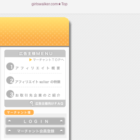
girlswalker.com★Top