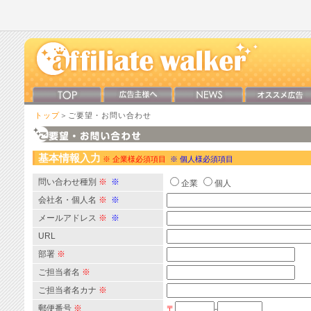
トップ
＞ご要望・お問い合わせ
基本情報入力
※ 企業様必須項目
※ 個人様必須項目
問い合わせ種別
※
※
企業
個人
会社名・個人名
※
※
メールアドレス
※
※
URL
部署
※
ご担当者名
※
ご担当者名カナ
※
郵便番号
※
〒
-