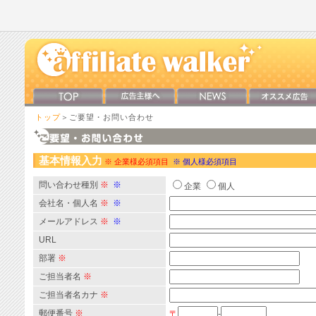
トップ
＞ご要望・お問い合わせ
基本情報入力
※ 企業様必須項目
※ 個人様必須項目
問い合わせ種別
※
※
企業
個人
会社名・個人名
※
※
メールアドレス
※
※
URL
部署
※
ご担当者名
※
ご担当者名カナ
※
郵便番号
※
〒
-