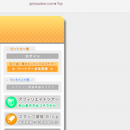
girlswalker.com★Top