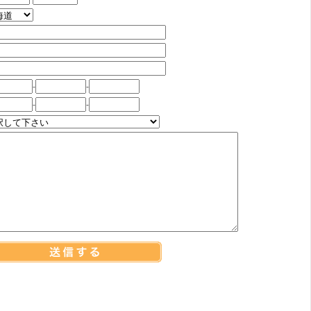
-
-
-
-