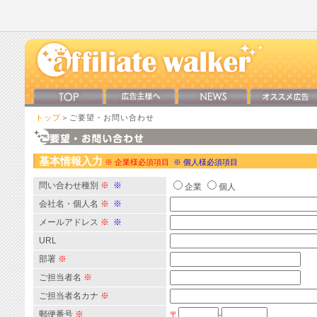
トップ
＞ご要望・お問い合わせ
基本情報入力
※ 企業様必須項目
※ 個人様必須項目
問い合わせ種別
※
※
企業
個人
会社名・個人名
※
※
メールアドレス
※
※
URL
部署
※
ご担当者名
※
ご担当者名カナ
※
郵便番号
※
〒
-