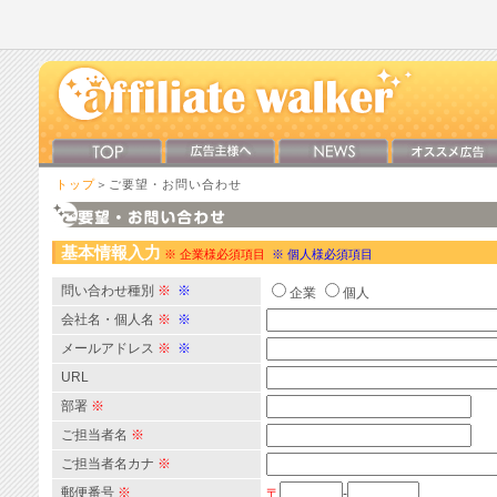
トップ
＞ご要望・お問い合わせ
基本情報入力
※ 企業様必須項目
※ 個人様必須項目
問い合わせ種別
※
※
企業
個人
会社名・個人名
※
※
メールアドレス
※
※
URL
部署
※
ご担当者名
※
ご担当者名カナ
※
郵便番号
※
〒
-