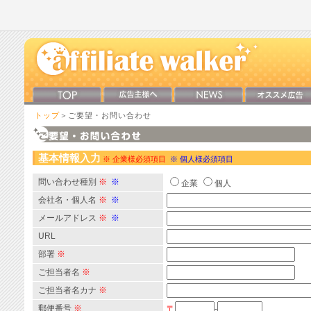
トップ
＞ご要望・お問い合わせ
基本情報入力
※ 企業様必須項目
※ 個人様必須項目
問い合わせ種別
※
※
企業
個人
会社名・個人名
※
※
メールアドレス
※
※
URL
部署
※
ご担当者名
※
ご担当者名カナ
※
郵便番号
※
〒
-