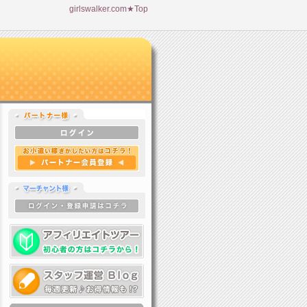
girlswalker.com★Top