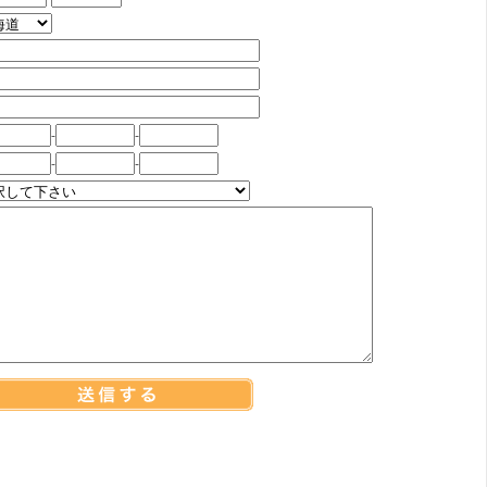
-
-
-
-