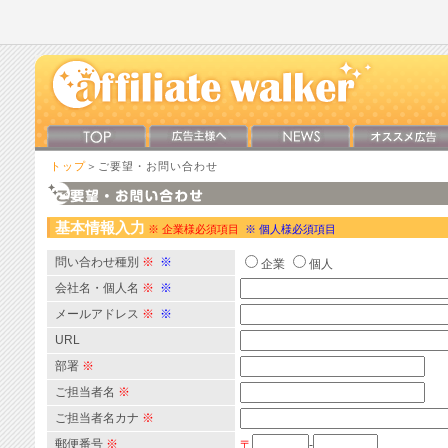
トップ
＞ご要望・お問い合わせ
基本情報入力
※ 企業様必須項目
※ 個人様必須項目
問い合わせ種別
※
※
企業
個人
会社名・個人名
※
※
メールアドレス
※
※
URL
部署
※
ご担当者名
※
ご担当者名カナ
※
郵便番号
※
〒
-