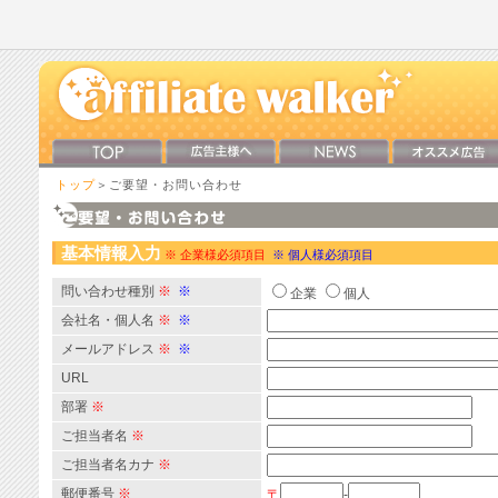
トップ
＞ご要望・お問い合わせ
基本情報入力
※ 企業様必須項目
※ 個人様必須項目
問い合わせ種別
※
※
企業
個人
会社名・個人名
※
※
メールアドレス
※
※
URL
部署
※
ご担当者名
※
ご担当者名カナ
※
郵便番号
※
〒
-