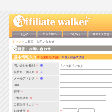
トップ
＞ご要望・お問い合わせ
基本情報入力
※ 企業様必須項目
※ 個人様必須項目
問い合わせ種別
※
※
企業
個人
会社名・個人名
※
※
メールアドレス
※
※
URL
部署
※
ご担当者名
※
ご担当者名カナ
※
郵便番号
※
〒
-