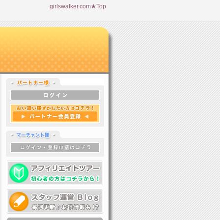
girlswalker.com★Top