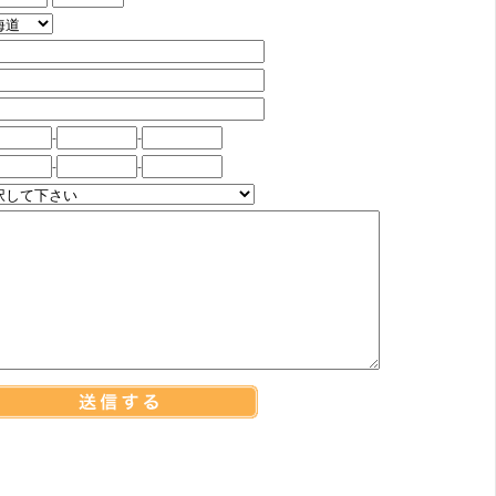
-
-
-
-