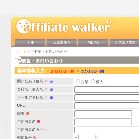
トップ
＞ご要望・お問い合わせ
基本情報入力
※ 企業様必須項目
※ 個人様必須項目
問い合わせ種別
※
※
企業
個人
会社名・個人名
※
※
メールアドレス
※
※
URL
部署
※
ご担当者名
※
ご担当者名カナ
※
郵便番号
※
〒
-