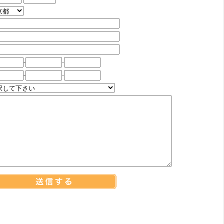
-
-
-
-