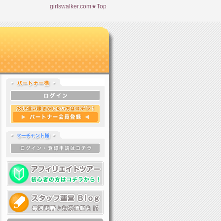
girlswalker.com★Top