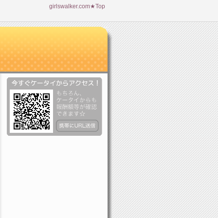
girlswalker.com★Top