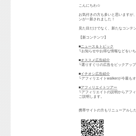
こんにちわ☆
お気付きの方も多いと思いますが
ンが一新されました！
見た目だけでなく、新たなコンテ
【新コンテンツ】
■
ニュース＆トピック
└お知らせやお得な情報などをい
■
オススメ広告紹介
└選りすぐりの広告をピックアッ
■
イチオシ広告紹介
└アフィリエイトwalkerが今最
■
アフィリエイトツアー
└アフィリエイトの説明からアフィリ
ご説明します。
携帯サイトの方もリニューアルし