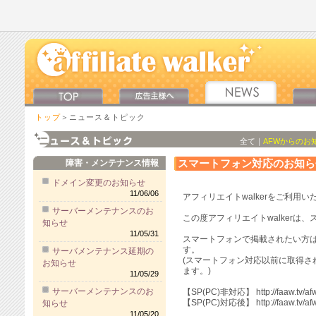
トップ
＞ニュース＆トピック
全て
｜
AFWからのお
スマートフォン対応のお知ら
障害・メンテナンス情報
ドメイン変更のお知らせ
11/06/06
アフィリエイトwalkerをご利用
サーバーメンテナンスのお
この度アフィリエイトwalkerは
知らせ
11/05/31
スマートフォンで掲載されたい方は
す。
サーバメンテナンス延期の
(スマートフォン対応以前に取得さ
お知らせ
ます。)
11/05/29
サーバーメンテナンスのお
【SP(PC)非対応】 http://faaw.tv/afw
【SP(PC)対応後】 http://faaw.tv/afw
知らせ
11/05/20