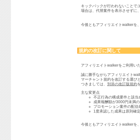
キックバックが行われないことで
場合は、代替案件を表示させずに
今後ともアフィリエイトwalker
規約の改訂に関して
アフィリエイトwalkerをご利用
誠に勝手ながらアフィリエイトwalk
マーチャント規約を改訂する運び
つきましては、
別添の改訂版規約
主な変更点
不正行為の構成要件と該当
成果報酬額が3000円未満
プロモーション案件の配信
1度承認した成果は原則確
今後ともアフィリエイトwalker