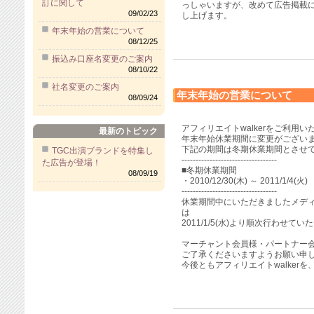
訂に関して
っしゃいますが、改めて広告掲載
09/02/23
し上げます。
年末年始の営業について
08/12/25
振込み口座名変更のご案内
08/10/22
社名変更のご案内
年末年始の営業について
08/09/24
アフィリエイトwalkerをご利用
最新のトピック
年末年始休業期間に変更がござい
下記の期間は冬期休業期間とさせ
TGC出演ブランドを特集し
----------------------------------
た広告が登場！
■冬期休業期間
08/09/19
・2010/12/30(木) ～ 2011/1/4(火)
----------------------------------
休業期間中にいただきましたメデ
は
2011/1/5(水)より順次行わせ
マーチャント会員様・パートナー
ご了承くださいますようお願い申
今後ともアフィリエイトwalker