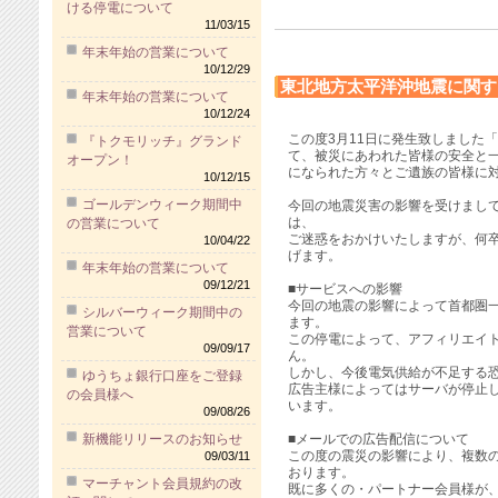
ける停電について
11/03/15
年末年始の営業について
10/12/29
東北地方太平洋沖地震に関す
年末年始の営業について
10/12/24
この度3月11日に発生致しました
『トクモリッチ』グランド
て、被災にあわれた皆様の安全と
オープン！
になられた方々とご遺族の皆様に
10/12/15
ゴールデンウィーク期間中
今回の地震災害の影響を受けまし
は、
の営業について
ご迷惑をおかけいたしますが、何
10/04/22
げます。
年末年始の営業について
09/12/21
■サービスへの影響
今回の地震の影響によって首都圏
シルバーウィーク期間中の
ます。
営業について
この停電によって、アフィリエイトw
09/09/17
ん。
しかし、今後電気供給が不足する
ゆうちょ銀行口座をご登録
広告主様によってはサーバが停止
の会員様へ
います。
09/08/26
新機能リリースのお知らせ
■メールでの広告配信について
この度の震災の影響により、複数
09/03/11
おります。
マーチャント会員規約の改
既に多くの・パートナー会員様が