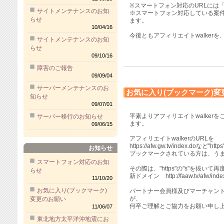
※スマートフォン対応のURLには
サイトメンテナンスのお知
※スマートフォン対応している案件
らせ
ます。
10/04/16
今後ともアフィリエイトwalker
サイトメンテナンスのお知
らせ
09/10/16
障害のご報告
09/09/04
サーバーメンテナンスのお
お気に入り(ブックマーク)変
知らせ
09/07/01
平素よりアフィリエイトwalker
サーバー移行のお知らせ
ます。
09/06/15
アフィリエイトwalkerのURLを
https://afw.gw.tv/index.doなど"
お知らせ
ブックマークされている方は、う
スマートフォン対応のお知
その際は、"https"の"s"を抜い
らせ
新ドメイン http://faaw.tv/af
11/10/20
お気に入り(ブックマーク)
パートナー会員様及びマーチャン
が、
変更のお願い
何卒ご理解とご協力をお願い申し
11/06/07
東北地方太平洋沖地震にお