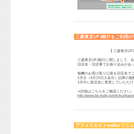
三菱東京UFJ銀行をご利用の
【 三菱東京UF
三菱東京UFJ銀行に関しまして、
旧店名・旧店番でお振り込みがあ
報酬のお受け取り口座を旧店名で
2月分（4月15日入金分）以降の
3月中に新店名に変更していただ
⇒詳細はこちらをご確認ください｡
http://www.bk.mufg.jp/info/hurikaes
アフィリエイトwalkerリ