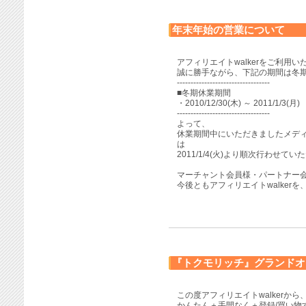
年末年始の営業について
アフィリエイトwalkerをご利用
誠に勝手ながら、下記の期間は冬
----------------------------------
■冬期休業期間
・2010/12/30(木) ～ 2011/1/3(月)
----------------------------------
よって、
休業期間中にいただきましたメデ
は
2011/1/4(火)より順次行わせ
マーチャント会員様・パートナー
今後ともアフィリエイトwalker
『トクモリッチ』グランドオ
この度アフィリエイトwalkerから
かんたん＋手間なく＋登録/買い物