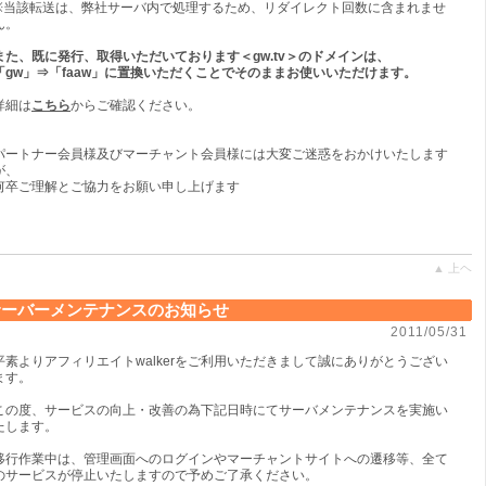
※当該転送は、弊社サーバ内で処理するため、リダイレクト回数に含まれませ
ん。
また、既に発行、取得いただいております＜gw.tv＞のドメインは、
「gw」⇒「faaw」に置換いただくことでそのままお使いいただけます。
詳細は
こちら
からご確認ください。
パートナー会員様及びマーチャント会員様には大変ご迷惑をおかけいたします
が、
何卒ご理解とご協力をお願い申し上げます
▲ 上ヘ
サーバーメンテナンスのお知らせ
2011/05/31
平素よりアフィリエイトwalkerをご利用いただきまして誠にありがとうござい
ます。
この度、サービスの向上・改善の為下記日時にてサーバメンテナンスを実施い
たします。
移行作業中は、管理画面へのログインやマーチャントサイトへの遷移等、全て
のサービスが停止いたしますので予めご了承ください。