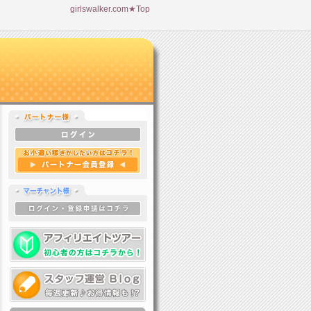
girlswalker.com★Top