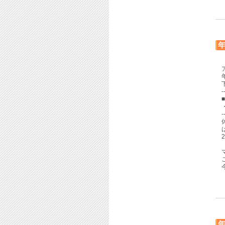
-
・
-