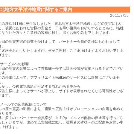
東北地方太平洋沖地震に関するご案内
2011/3/15
この度3月11日に発生致しました「東北地方太平洋沖地震」などの災害におい
て、被災にあわれた皆様の安全と一日も早い復興をお祈りするとともに、犠牲
になられた方々とご遺族の皆様に対し、深くお悔やみを申し上げます。
今回の地震災害の影響を受けまして、パートナー会員の皆様におかれまして
は、
ご迷惑をおかけいたしますが、何卒ご理解・ご了承頂けますようお願い申し上
げます。
■サービスへの影響
今回の地震の影響によって首都圏一帯では計画停電が実施される予定でござい
ます。
この停電によって、アフィリエイトwalkerのサービスには影響はございませ
ん。
しかし、今後電気供給が不足する恐れがある事から
広告主様によってはサーバが停止し、サイトが表示されなくなる可能性がござ
います。
■メールでの広告配信について
この度の震災の影響により、複数の広告主様がプロモーションの自粛を進めて
おります。
既に多くの・パートナー会員様が、自主的にメルマガ配信の停止等を行ってら
っしゃいますが、改めて広告掲載に際し、被災者の皆様へのご配慮をお願い申
し上げます。