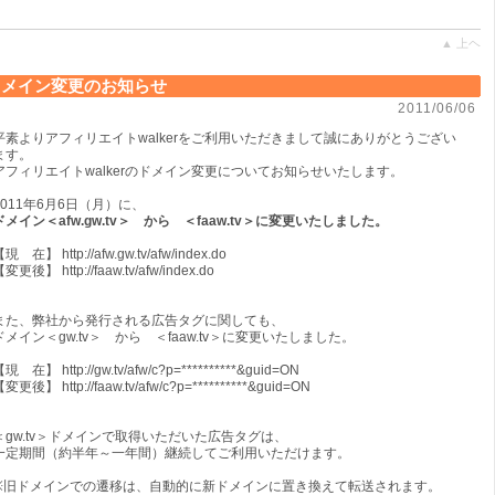
▲ 上ヘ
ドメイン変更のお知らせ
2011/06/06
平素よりアフィリエイトwalkerをご利用いただきまして誠にありがとうござい
ます。
アフィリエイトwalkerのドメイン変更についてお知らせいたします。
2011年6月6日（月）に、
ドメイン＜afw.gw.tv＞ から ＜faaw.tv＞に変更いたしました。
現 在】 http://afw.gw.tv/afw/index.do
変更後】 http://faaw.tv/afw/index.do
また、弊社から発行される広告タグに関しても、
ドメイン＜gw.tv＞ から ＜faaw.tv＞に変更いたしました。
現 在】 http://gw.tv/afw/c?p=**********&guid=ON
変更後】 http://faaw.tv/afw/c?p=**********&guid=ON
＜gw.tv＞ドメインで取得いただいた広告タグは、
一定期間（約半年～一年間）継続してご利用いただけます。
※旧ドメインでの遷移は、自動的に新ドメインに置き換えて転送されます。