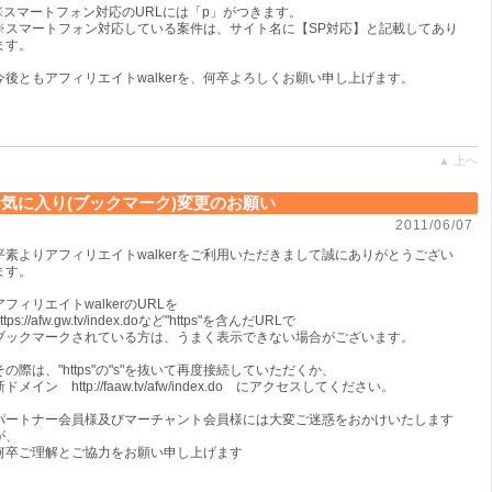
※スマートフォン対応のURLには「p」がつきます。
※スマートフォン対応している案件は、サイト名に【SP対応】と記載してあり
ます。
今後ともアフィリエイトwalkerを、何卒よろしくお願い申し上げます。
▲ 上ヘ
気に入り(ブックマーク)変更のお願い
2011/06/07
平素よりアフィリエイトwalkerをご利用いただきまして誠にありがとうござい
ます。
アフィリエイトwalkerのURLを
ttps://afw.gw.tv/index.doなど"https"を含んだURLで
ブックマークされている方は、うまく表示できない場合がございます。
その際は、"https"の"s"を抜いて再度接続していただくか、
新ドメイン http://faaw.tv/afw/index.do にアクセスしてください。
パートナー会員様及びマーチャント会員様には大変ご迷惑をおかけいたします
が、
何卒ご理解とご協力をお願い申し上げます