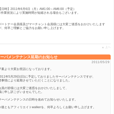
【日時】2011年6月6日（月）AM1:00～AM6:00（予定）
※作業状況により実施時間が短縮される場合もございます。
パートナー会員様及びマーチャント会員様には大変ご迷惑をおかけいたします
が、何卒ご理解とご協力をお願い申し上げます。
▲ 上ヘ
サーバメンテナンス延期のお知らせ
2011/05/29
平素より大変お世話になっております。
2011年5月29日(日)に予定しておりましたサーバメンテナンスですが、
諸事情により延期させていただくことになりました。
会員の皆様には大変ご迷惑をおかけいたしまして、
誠に申し訳ございませんでした。
サーバメンテナンスの日時を改めてお知らせいたします。
今後ともアフィリエイトwalkerを、何卒よろしくお願い申し上げます。