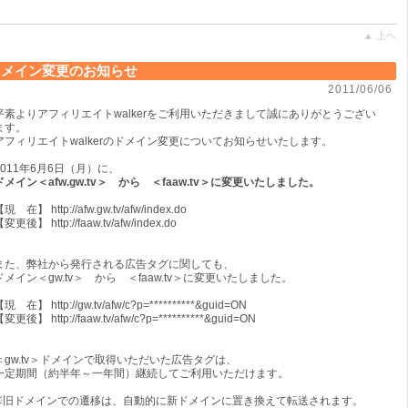
▲ 上ヘ
ドメイン変更のお知らせ
2011/06/06
平素よりアフィリエイトwalkerをご利用いただきまして誠にありがとうござい
ます。
アフィリエイトwalkerのドメイン変更についてお知らせいたします。
2011年6月6日（月）に、
ドメイン＜afw.gw.tv＞ から ＜faaw.tv＞に変更いたしました。
現 在】 http://afw.gw.tv/afw/index.do
変更後】 http://faaw.tv/afw/index.do
また、弊社から発行される広告タグに関しても、
ドメイン＜gw.tv＞ から ＜faaw.tv＞に変更いたしました。
現 在】 http://gw.tv/afw/c?p=**********&guid=ON
変更後】 http://faaw.tv/afw/c?p=**********&guid=ON
＜gw.tv＞ドメインで取得いただいた広告タグは、
一定期間（約半年～一年間）継続してご利用いただけます。
※旧ドメインでの遷移は、自動的に新ドメインに置き換えて転送されます。