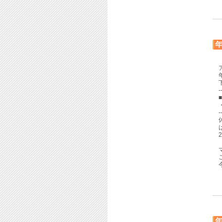
-
・
-