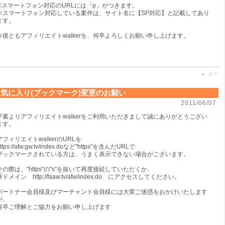
※スマートフォン対応のURLには「p」がつきます。
※スマートフォン対応している案件は、サイト名に【SP対応】と記載してあり
ます。
今後ともアフィリエイトwalkerを、何卒よろしくお願い申し上げます。
▲ 上ヘ
気に入り(ブックマーク)変更のお願い
2011/06/07
平素よりアフィリエイトwalkerをご利用いただきまして誠にありがとうござい
ます。
アフィリエイトwalkerのURLを
ttps://afw.gw.tv/index.doなど"https"を含んだURLで
ブックマークされている方は、うまく表示できない場合がございます。
その際は、"https"の"s"を抜いて再度接続していただくか、
新ドメイン http://faaw.tv/afw/index.do にアクセスしてください。
パートナー会員様及びマーチャント会員様には大変ご迷惑をおかけいたします
が、
何卒ご理解とご協力をお願い申し上げます