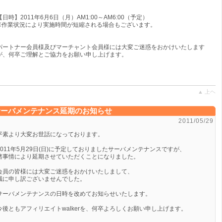
【日時】2011年6月6日（月）AM1:00～AM6:00（予定）
※作業状況により実施時間が短縮される場合もございます。
パートナー会員様及びマーチャント会員様には大変ご迷惑をおかけいたします
が、何卒ご理解とご協力をお願い申し上げます。
▲ 上ヘ
サーバメンテナンス延期のお知らせ
2011/05/29
平素より大変お世話になっております。
2011年5月29日(日)に予定しておりましたサーバメンテナンスですが、
諸事情により延期させていただくことになりました。
会員の皆様には大変ご迷惑をおかけいたしまして、
誠に申し訳ございませんでした。
サーバメンテナンスの日時を改めてお知らせいたします。
今後ともアフィリエイトwalkerを、何卒よろしくお願い申し上げます。