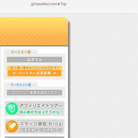
girlswalker.com★Top