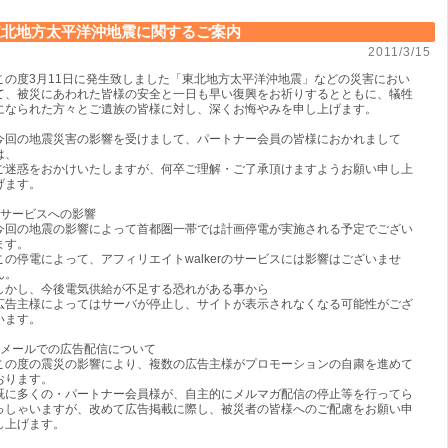
東北地方太平洋沖地震に関するご案内
2011/3/15
この度3月11日に発生致しました「東北地方太平洋沖地震」などの災害におい
て、被災にあわれた皆様の安全と一日も早い復興をお祈りするとともに、犠牲
になられた方々とご遺族の皆様に対し、深くお悔やみを申し上げます。
今回の地震災害の影響を受けまして、パートナー会員の皆様におかれまして
は、
ご迷惑をおかけいたしますが、何卒ご理解・ご了承頂けますようお願い申し上
げます。
■サービスへの影響
今回の地震の影響によって首都圏一帯では計画停電が実施される予定でござい
ます。
この停電によって、アフィリエイトwalkerのサービスには影響はございませ
ん。
しかし、今後電気供給が不足する恐れがある事から
広告主様によってはサーバが停止し、サイトが表示されなくなる可能性がござ
います。
■メールでの広告配信について
この度の震災の影響により、複数の広告主様がプロモーションの自粛を進めて
おります。
既に多くの・パートナー会員様が、自主的にメルマガ配信の停止等を行ってら
っしゃいますが、改めて広告掲載に際し、被災者の皆様へのご配慮をお願い申
し上げます。