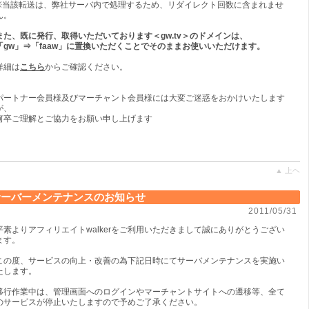
※当該転送は、弊社サーバ内で処理するため、リダイレクト回数に含まれませ
ん。
また、既に発行、取得いただいております＜gw.tv＞のドメインは、
「gw」⇒「faaw」に置換いただくことでそのままお使いいただけます。
詳細は
こちら
からご確認ください。
パートナー会員様及びマーチャント会員様には大変ご迷惑をおかけいたします
が、
何卒ご理解とご協力をお願い申し上げます
▲ 上ヘ
サーバーメンテナンスのお知らせ
2011/05/31
平素よりアフィリエイトwalkerをご利用いただきまして誠にありがとうござい
ます。
この度、サービスの向上・改善の為下記日時にてサーバメンテナンスを実施い
たします。
移行作業中は、管理画面へのログインやマーチャントサイトへの遷移等、全て
のサービスが停止いたしますので予めご了承ください。