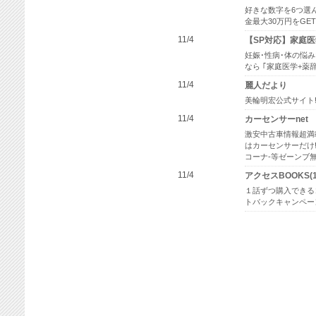
好きな数字を6つ選
金最大30万円をGE
11/4
【SP対応】家庭
妊娠･性病･体の悩
なら ｢家庭医学+薬
11/4
麗人だより
美輪明宏公式サイト
11/4
カーセンサーnet
激安中古車情報超満
はカーセンサーだけ!
コーナ-等ゼーンブ
11/4
アクセスBOOKS(
１話ずつ購入できる
トバックキャンペー