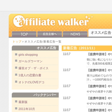
トップ
＞オススメ広告/新着広告一覧
オススメ広告
新着広告（2011/11）
11/17
【提携申請有】や
girls shopping
朝に強い私になりた
ガールズウーマン
で、先着300名様限
爆笑オブ・ザ・ボイス
11/17
【提携申請有】や
1億人の恋愛白書
青汁は初めてなので
汁」⇒1000円相
オトナのLOVEデコ
11/17
【提携申請有】や
やずやの発芽十六雑
バックナンバー
11/17
【提携申請有】や
最新版
やずやの発芽十六穀
2011年10月
11/17
【提携申請有】や