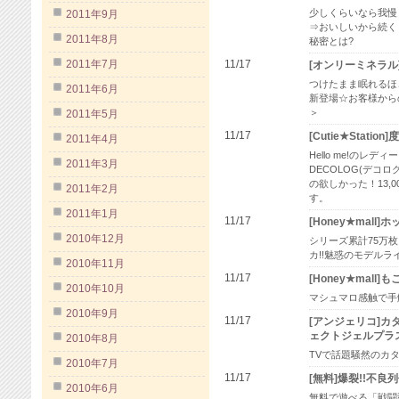
少しくらいなら我慢
2011年9月
⇒おいしいから続く
2011年8月
秘密とは?
2011年7月
11/17
[オンリーミネラ
つけたまま眠れるほ
2011年6月
新登場☆お客様から
＞
2011年5月
11/17
[Cutie★Statio
2011年4月
Hello me!のレ
2011年3月
DECOLOG(デコ
の欲しかった！13,
2011年2月
す。
2011年1月
11/17
[Honey★mal
2010年12月
シリーズ累計75万枚
カ!!魅惑のモデルラ
2010年11月
11/17
[Honey★mal
2010年10月
マシュマロ感触で手
2010年9月
11/17
[アンジェリコ]
ェクトジェルプラ
2010年8月
TVで話題騒然のカ
2010年7月
11/17
[無料]爆裂!!不良
2010年6月
無料で遊べる「戦闘