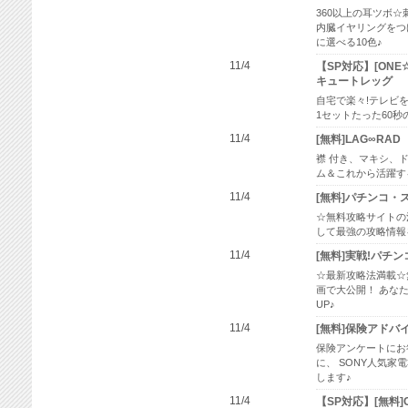
360以上の耳ツボ☆
内臓イヤリングをつけ
に選べる10色♪
11/4
【SP対応】[ON
キュートレッグ
自宅で楽々!テレビ
1セットたった60
11/4
[無料]LAG∞RAD
襟 付き、マキシ、
ム＆これから活躍する
11/4
[無料]パチンコ・
☆無料攻略サイトの
して最強の攻略情報
11/4
[無料]実戦!パチ
☆最新攻略法満載☆
画で大公開！ あな
UP♪
11/4
[無料]保険アドバイ
保険アンケートにお
に、 SONY人気家電
します♪
11/4
【SP対応】[無料]Cli