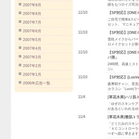
績をもつロイズ司法
2007年9月
11/10
【SP対応】[ONE
2007年8月
ご自宅で簡単&スピ
2007年7月
セット。 マニキュ
2007年6月
11/10
【SP対応】[ONE
普段メイクからパー
2007年5月
ロメイクセットが新
2007年4月
11/10
【SP対応】[ON
2007年3月
バ美」
24時間、高速ミスト
2007年2月
ジ♪
2007年1月
11/10
【SP対応】[Luvi
2006年広告一覧
森摩耶チャン、里見
カラコン「Luvin(
11/4
[草花木果]ハリ肌
「ゆずのスキンケア
があるといわれるゆ
11/4
[草花木果]整肌
「どくだみのスキン
「ＡＣコントローラ
べすべ肌に導きます