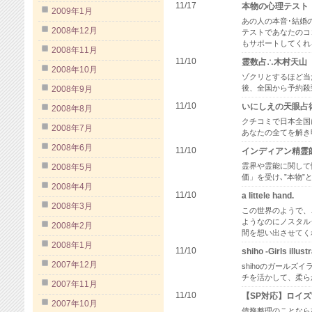
11/17
本物の心理テスト
2009年1月
あの人の本音･結婚の
2008年12月
テストであなたのコ
もサポートしてくれ
2008年11月
11/10
霊数占∴木村天山
2008年10月
ゾクリとするほど当
後、全国から予約殺到
2008年9月
11/10
いにしえの天眼占
2008年8月
クチコミで日本全国
2008年7月
あなたの全てを解き
2008年6月
11/10
インディアン精霊
霊界や霊能に関して
2008年5月
価」を受け､”本物
2008年4月
11/10
a littele hand.
2008年3月
この世界のようで、
ようなのにノスタル
2008年2月
間を想い出させてく
2008年1月
11/10
shiho -Girls illust
2007年12月
shihoのガールズ
チを活かして、柔ら
2007年11月
11/10
【SP対応】ロイ
2007年10月
債務整理のことなら