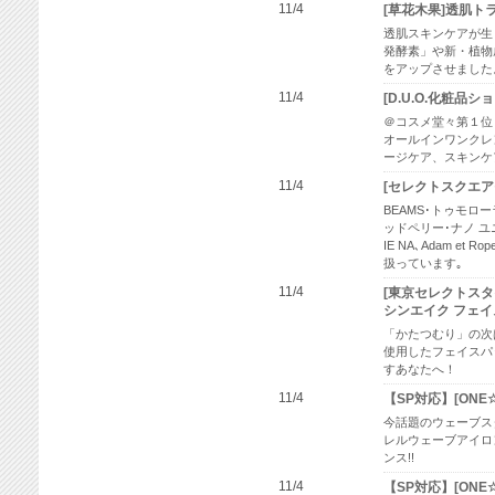
11/4
[草花木果]透肌ト
透肌スキンケアが生
発酵素」や新・植物
をアップさせました
11/4
[D.U.O.化粧
＠コスメ堂々第１位
オールインワンクレ
ージケア、スキンケ
11/4
[セレクトスクエア
BEAMS･トゥモロー
ッドペリー･ナノ ユニ
IE NA､Adam e
扱っています｡
11/4
[東京セレクトスタ
シンエイク フェ
「かたつむり」の次
使用したフェイスパ
すあなたへ！
11/4
【SP対応】[ON
今話題のウェーブス
レルウェーブアイロ
ンス!!
11/4
【SP対応】[ON