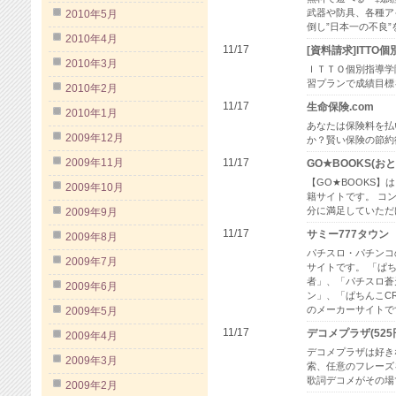
武器や防具、各種ア
2010年5月
倒し”日本一の不良”
2010年4月
11/17
[資料請求]ITTO
2010年3月
ＩＴＴＯ個別指導学
習プランで成績目標
2010年2月
11/17
生命保険.com
2010年1月
あなたは保険料を払
2009年12月
か？賢い保険の節約
2009年11月
11/17
GO★BOOKS(お
【GO★BOOKS】
2009年10月
籍サイトです。 コ
分に満足していただ
2009年9月
11/17
サミー777タウン
2009年8月
パチスロ・パチンコの
2009年7月
サイトです。 「ぱち
者」、「パチスロ蒼
2009年6月
ン」、「ぱちんこC
のメーカーサイトで
2009年5月
11/17
デコメプラザ(525
2009年4月
デコメプラザは好き
2009年3月
索、任意のフレーズ
歌詞デコメがその場
2009年2月