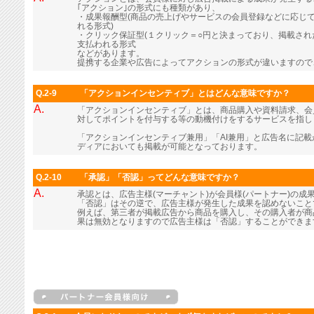
｢アクション｣の形式にも種類があり、
・成果報酬型(商品の売上げやサービスの会員登録などに応じ
れる形式)
・クリック保証型(１クリック＝○円と決まっており、掲載さ
支払われる形式
などがあります。
提携する企業や広告によってアクションの形式が違いますので
Q.2-9
「アクションインセンティブ」とはどんな意味ですか？
A.
「アクションインセンティブ」とは、商品購入や資料請求、会
対してポイントを付与する等の動機付けをするサービスを指し
「アクションインセンティブ兼用」「AI兼用」と広告名に記
ディアにおいても掲載が可能となっております。
Q.2-10
「承認」「否認」ってどんな意味ですか？
A.
承認とは、広告主様(マーチャント)が会員様(パートナー)の成
「否認」はその逆で、広告主様が発生した成果を認めないこと
例えば、第三者が掲載広告から商品を購入し、その購入者が商
果は無効となりますので広告主様は「否認」することができま