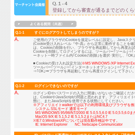
Q.1-1
すぐにログアウトしてしまうのですが？
A.
ご使用のブラウザのCookieを規定レベルに設定し、Java
(Cookie受け入れレベル『中-高』から正常に動作すること
は、Cookieの削除を行い、ブラウザを再起動してから再度お
Cookieを削除してログインするには、ツールバー｢ツール｣⇒
ーネット一時ファイル内｢Cookieの削除｣を選択･実行し、｢OK
■ Cookieの受け入れ設定方法(
※MS WINDOWS /XP Internet Ex
ツールバー｢ツール｣⇒｢インターネットオプション｣⇒｢プライ
⇒｢OK｣⇒ブラウザを再起動してから再度ログインして下さい
Q.1-2
ログインできないのですが
A.
ログインIDやパスワードの入力に間違いがないかご確認くだ
は、CookieやJavaScriptの問題と思われます。アフィリエイト
態に、またJavaScriptを使用できる状態にしてください。
※アフィリエイトwalkerでは以下の利用環境及びブラウザを
■
システム SSLモード 通常モード
■
MS WINDOWS 95/98/NT/2000 IE 5.0,5.5,6.0 IE 5.0,5.5,6.
■
MacOS 9/X IE 5.1,5.2 IE 5.1,5.2またはNC4.7
※IE7.0,WindowsXPについては現在動作検証中です。
■
IE: Internet Explorer NC: Netscape Communicator