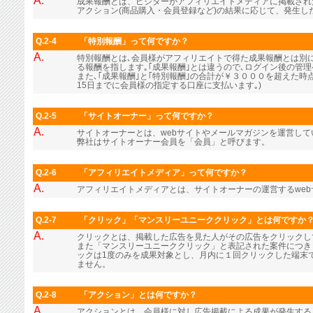
A.
成果報酬とは、ビジターがアフィリエイトメディアに掲載され
アクション(商品購入・会員登録など)の結果に応じて、発生し
Q.2-4
「特別報酬」って何ですか？
A.
特別報酬とは､会員様がアフィリエイトで得た成果報酬とは別に､
る報酬を指します｡｢成果報酬｣とは違うので､ログイン後の管
また､｢成果報酬｣と｢特別報酬｣の合計が￥３０００を超えた時
15日までに会員様の指定する口座に支払います｡)
Q.2-5
「サイトオーナー」って何ですか？
A.
サイトオーナーとは、webサイトやメールマガジンを運営し
弊社はサイトオーナー会員を「会員」と呼びます。
Q.2-6
「アフィリエイトメディア」って何ですか？
A.
アフィリエイトメディアとは、サイトオーナーの運営するwe
Q.2-7
「クリック」「マンスリーユニーククリック」とは何ですか
A.
クリックとは、掲載した広告を見た人がその広告をクリックし
また「マンスリーユニーククリック」と表記された案件につき
ックは1度のみを成果対象とし、月内に１回クリックした端末
ません。
Q.2-8
「アクション」とは何ですか？
A.
アクションとは、会員様に対し広告掲載による成果が発生する