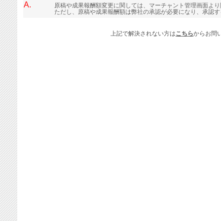
A.
原稿や成果報酬額変更に関しては、マーチャント管理画面より
ただし、原稿や成果報酬額は弊社の承認が必要になり、承認す
上記で解決されない方は
こちら
からお問