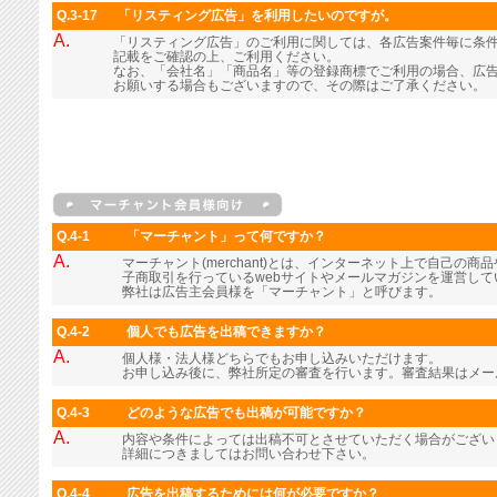
Q.3-17
「リスティング広告」を利用したいのですが。
A.
「リスティング広告」のご利用に関しては、各広告案件毎に条
記載をご確認の上、ご利用ください。
なお、「会社名」「商品名」等の登録商標でご利用の場合、広
お願いする場合もございますので、その際はご了承ください。
Q.4-1
「マーチャント」って何ですか？
A.
マーチャント(merchant)とは、インターネット上で自己の
子商取引を行っているwebサイトやメールマガジンを運営し
弊社は広告主会員様を「マーチャント」と呼びます。
Q.4-2
個人でも広告を出稿できますか？
A.
個人様・法人様どちらでもお申し込みいただけます。
お申し込み後に、弊社所定の審査を行います。審査結果はメー
Q.4-3
どのような広告でも出稿が可能ですか？
A.
内容や条件によっては出稿不可とさせていただく場合がござい
詳細につきましてはお問い合わせ下さい。
Q.4-4
広告を出稿するためには何が必要ですか？