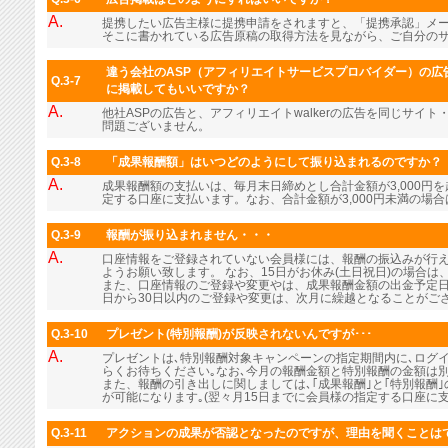
A.
提携したい広告主様に提携申請をされますと、「提携承認」メ
そこに書かれている広告原稿の取得方法を見ながら、ご自分の
違う会社のASP（アフィリエイトサービスプロバイダー）の広告
Q.3-7
に掲載してもいいですか？
A.
他社ASPの広告と、アフィリエイトwalkerの広告を同じサイ
問題ございません。
Q.3-8
「成果報酬額」はいつどのようにして振り込まれるのですか？
A.
成果報酬額の支払いは、毎月末日締めとし合計金額が3,000円
定する口座に支払います。なお、合計金額が3,000円未満の場
Q.3-9
報酬が振り込まれません・・・
A.
口座情報をご登録されていない会員様には、報酬の振込みが行
ようお願い致します。 なお、15日がお休み(土日祝日)の場合
また、口座情報のご登録や変更やは、成果報酬金額の出金予定日
日から30日以内のご登録や変更は、次月に繰越となることがご
Q.3-10
プレゼント(特別報酬)が反映されないんですが･･･
A.
プレゼントは､特別報酬対象キャンペーンの指定期間内に､ログ
らくお待ちください｡なお､今月の報酬金額と特別報酬の金額は
また、報酬の引き出しに関しましては､｢成果報酬｣と｢特別報酬
が可能になります｡(翌々月15日までに会員様の指定する口座に支
Q.3-11
アクションの成果が否認となったのですが、理由を聞くことは