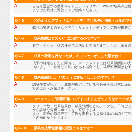
A.
自らが運営する携帯サイトとアフィリエイトwalker成果測定用
まずはお気軽に弊社までご連絡ください。
Q.4-5
どのようなアフィリエイトメディアに広告が掲載されるので
A.
弊社の審査を通過したアフィリエイトメディアに広告が掲載さ
Q.4-6
成果報酬はどのらいに設定するのですか？
A.
各マーチャント様の任意でご決定して頂きます。ただ、業界の
Q.4-7
成果の確定を行なった後、キャンセルが生じた場合は？
A.
成果の確定をしたと同時に、マーチャントには成果報酬額の支
従いまして、如何なる理由がある場合でも、成果報酬額はお支
Q.4-8
成果報酬額は、どのように支払えばよいのですか？
A.
認証作業が完了し、成果が確定している件数分を毎月末に締め
社の口座へお振込み下さい。
Q.4-9
マーチャント管理画面にログインするとどのようなデータが
A.
クリック数・成果結果数・成果報酬などのデータを、日時ごと
から詳細な分析レポートをご覧頂けます。
また、広告の原稿設定、広告を掲載する提携媒体の承認の可否
らの画面から行えます。
Q.4-10
原稿や成果報酬額の変更できますか？