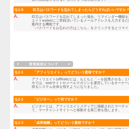
Q.1-9
ID又はパスワードを忘れてしまったらどうすればいいですか
A.
ID又はパスワードを忘れてしまった場合、リマインダー機能
エイトwalkerにご登録頂いているメールアドレスを入力す
案内する機能です。
「パスワードをお忘れの方はこちら」
をクリックするとリマイ
Q.2-1
「アフィリエイト」ってどういう意味ですか？
A.
アフィリエイト(affiliate)とは、もともと「～を提携させる
今では、webサイトやメールマガジンを運営しているオーナ
得るシステム全体を指すようになりました。
Q.2-2
「ビジター」って何ですか？
A.
ビジターとは、アフィリエイトメディアに掲載されたマーチャ
て、マーチャントサイトへと移動する第三者を指します。
Q.2-3
「成果報酬」ってどういう意味ですか？