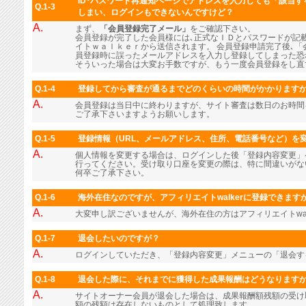
ID･パスワード再通知ページでアドレスを入力しても「該当
Q.1-3
しまい、ログインもできないんですけど？
A.
まず、
「会員登録完了メール」
をご確認下さい。
会員登録が完了した会員様には､正式なＩＤとパスワードが記
イトｗａｌｋｅｒから送信されます。 会員登録申請完了後､「
員登録時に誤ったメールアドレスを入力し登録してしまった恐
そういった場合は大変お手数ですが、もう一度会員登録をし直
Q.1-4
登録してから審査が通るまでどのくらいの時間がかかります
A.
会員登録は当日中に終わりますが、サイト審査は数日のお時間
ご了承下さいますようお願いします。
Q.1-5
登録情報（URL、メールアドレス、住所、電話番号など）を
A.
個人情報を変更する場合は、ログインした後「登録内容変更」
行ってください。受け取り口座を変更の際は、特に間違いがな
何卒ご了承下さい。
Q.1-6
海外在住なのですが、アフィリエイトwalkerに登録できます
A.
大変申し訳ございませんが、海外在住の方はアフィリエイトwal
Q.1-7
退会したいのですが？
A.
ログインしていただき、「登録内容変更」メニューの「退会す
Q.1-8
退会した際に、それまでに獲得した成果報酬はどうなります
A.
サイトオーナー会員が退会した場合は、成果報酬額残額の受け
額の残額は存在しないものとして処理致します。