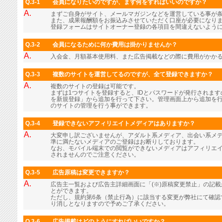
Q.3-1
会員になりたいのですが、まず何をすればいいのですか？
A.
まずご自身がサイト、メールマガジンなどを運営している事が
また、成果報酬額をお振込みさせていただく口座が必要になり
登録フォームはサイトオーナー登録の各項目を間違えないよう
Q.3-2
会員になるために何か費用は掛かりませんか？
A.
入会金、月額基本使用料、また広告掲載などの際に費用がかか
Q.3-3
複数のサイトを運営してるのですが、全て登録できますか？
A.
複数のサイトの登録は可能です。
まずは1つサイトを登録すると、IDとパスワードが発行されま
を新規登録」から追加を行って下さい。管理画面上から追加を行
のサイトの管理を行う事ができます。
Q.3-4
登録できないアフィリエイトメディアはありますか？
A.
大変申し訳ございませんが、アダルト系メディア、出会い系メ
準に満たないメディアのご登録はお断りしております。
なお、モバイル端末での閲覧ができないメディアはアフィリエ
されませんのでご注意ください。
Q.3-5
広告原稿は変更できますか？
A.
広告主一覧および広告主詳細画面に「(※)原稿変更禁止」の記
とができます。
ただし、規約第6条（禁止行為）に該当する変更が弊社にて確認
り消しとなりますので予めご了承ください。
Q.3-6
広告掲載はどのようにすればいいですか？