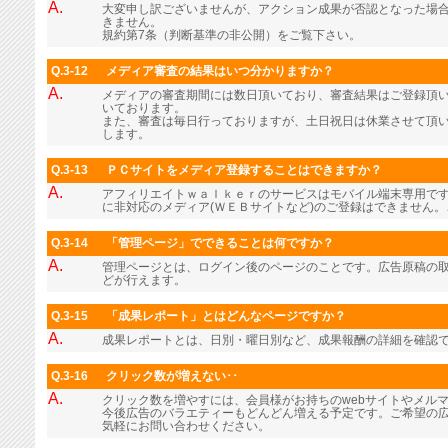
A.
大変申し訳ございませんが、アクション成果が否認となった場
きません。
規約第7条（判断基準の非公開）をご覧下さい。
Q.3-12
メディア審査の結果はいつ分かりますか？
A.
メディアの審査期間には数日頂いており、審査結果はご登録頂
いております。
また、審査は毎日行っておりますが、土日祝日は休業させて頂
します。
Q.3-13
ＰＣサイトをメディア登録することはできますか？
A.
アフィリエイトｗａｌｋｅｒのサービスはモバイル端末専用で
に非対応のメディア(ＷＥＢサイトなど)のご登録はできません
Q.3-14
「管理ページ」でできることは何ですか？
A.
管理ページとは、ログイン後のページのことです。広告原稿の
どが行えます。
Q.3-15
「成果レポート」とはどんなページですか？
A.
成果レポートとは、日別・曜日別など、成果報酬の詳細を確認
Q.3-16
クリック数が増えない･･
A.
クリック数を増やすには、会員様がお持ちのwebサイトやメル
今後広告のバラエティーもどんどん増える予定です。ご希望の
気軽にお問い合わせください。