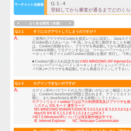
Q.1-1
すぐにログアウトしてしまうのですが？
A.
ご使用のブラウザのCookieを規定レベルに設定し、Java
(Cookie受け入れレベル『中-高』から正常に動作すること
は、Cookieの削除を行い、ブラウザを再起動してから再度お
Cookieを削除してログインするには、ツールバー｢ツール｣⇒
ーネット一時ファイル内｢Cookieの削除｣を選択･実行し、｢OK
■ Cookieの受け入れ設定方法(
※MS WINDOWS /XP Internet Ex
ツールバー｢ツール｣⇒｢インターネットオプション｣⇒｢プライ
⇒｢OK｣⇒ブラウザを再起動してから再度ログインして下さい
Q.1-2
ログインできないのですが
A.
ログインIDやパスワードの入力に間違いがないかご確認くだ
は、CookieやJavaScriptの問題と思われます。アフィリエイト
態に、またJavaScriptを使用できる状態にしてください。
※アフィリエイトwalkerでは以下の利用環境及びブラウザを
■
システム SSLモード 通常モード
■
MS WINDOWS 95/98/NT/2000 IE 5.0,5.5,6.0 IE 5.0,5.5,6.
■
MacOS 9/X IE 5.1,5.2 IE 5.1,5.2またはNC4.7
※IE7.0,WindowsXPについては現在動作検証中です。
■
IE: Internet Explorer NC: Netscape Communicator