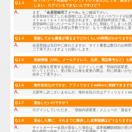
ID･パスワード再通知ページでアドレスを入力しても「該当
Q.1-3
しまい、ログインもできないんですけど？
A.
まず、
「会員登録完了メール」
をご確認下さい。
会員登録が完了した会員様には､正式なＩＤとパスワードが記
イトｗａｌｋｅｒから送信されます。 会員登録申請完了後､「
員登録時に誤ったメールアドレスを入力し登録してしまった恐
そういった場合は大変お手数ですが、もう一度会員登録をし直
Q.1-4
登録してから審査が通るまでどのくらいの時間がかかります
A.
会員登録は当日中に終わりますが、サイト審査は数日のお時間
ご了承下さいますようお願いします。
Q.1-5
登録情報（URL、メールアドレス、住所、電話番号など）を
A.
個人情報を変更する場合は、ログインした後「登録内容変更」
行ってください。受け取り口座を変更の際は、特に間違いがな
何卒ご了承下さい。
Q.1-6
海外在住なのですが、アフィリエイトwalkerに登録できます
A.
大変申し訳ございませんが、海外在住の方はアフィリエイトwal
Q.1-7
退会したいのですが？
A.
ログインしていただき、「登録内容変更」メニューの「退会す
Q.1-8
退会した際に、それまでに獲得した成果報酬はどうなります
A.
サイトオーナー会員が退会した場合は、成果報酬額残額の受け
額の残額は存在しないものとして処理致します。