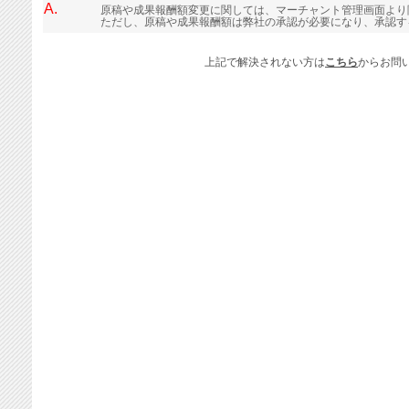
A.
原稿や成果報酬額変更に関しては、マーチャント管理画面より
ただし、原稿や成果報酬額は弊社の承認が必要になり、承認す
上記で解決されない方は
こちら
からお問