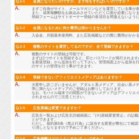
Q.3-1
会員になりたいのですが、まず何をすればいいのですか？
A.
まずご自身がサイト、メールマガジンなどを運営している事が
また、成果報酬額をお振込みさせていただく口座が必要になり
登録フォームはサイトオーナー登録の各項目を間違えないよう
Q.3-2
会員になるために何か費用は掛かりませんか？
A.
入会金、月額基本使用料、また広告掲載などの際に費用がかか
Q.3-3
複数のサイトを運営してるのですが、全て登録できますか？
A.
複数のサイトの登録は可能です。
まずは1つサイトを登録すると、IDとパスワードが発行されま
を新規登録」から追加を行って下さい。管理画面上から追加を行
のサイトの管理を行う事ができます。
Q.3-4
登録できないアフィリエイトメディアはありますか？
A.
大変申し訳ございませんが、アダルト系メディア、出会い系メ
準に満たないメディアのご登録はお断りしております。
なお、モバイル端末での閲覧ができないメディアはアフィリエ
されませんのでご注意ください。
Q.3-5
広告原稿は変更できますか？
A.
広告主一覧および広告主詳細画面に「(※)原稿変更禁止」の記
とができます。
ただし、規約第6条（禁止行為）に該当する変更が弊社にて確認
り消しとなりますので予めご了承ください。
Q.3-6
広告掲載はどのようにすればいいですか？