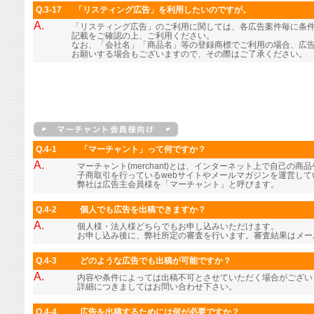
Q.3-17
「リスティング広告」を利用したいのですが。
A.
「リスティング広告」のご利用に関しては、各広告案件毎に条
記載をご確認の上、ご利用ください。
なお、「会社名」「商品名」等の登録商標でご利用の場合、広
お願いする場合もございますので、その際はご了承ください。
Q.4-1
「マーチャント」って何ですか？
A.
マーチャント(merchant)とは、インターネット上で自己の
子商取引を行っているwebサイトやメールマガジンを運営し
弊社は広告主会員様を「マーチャント」と呼びます。
Q.4-2
個人でも広告を出稿できますか？
A.
個人様・法人様どちらでもお申し込みいただけます。
お申し込み後に、弊社所定の審査を行います。審査結果はメー
Q.4-3
どのような広告でも出稿が可能ですか？
A.
内容や条件によっては出稿不可とさせていただく場合がござい
詳細につきましてはお問い合わせ下さい。
Q.4-4
広告を出稿するためには何が必要ですか？