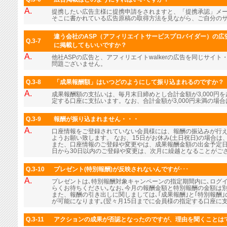
A.
提携したい広告主様に提携申請をされますと、「提携承認」メ
そこに書かれている広告原稿の取得方法を見ながら、ご自分の
違う会社のASP（アフィリエイトサービスプロバイダー）の広告
Q.3-7
に掲載してもいいですか？
A.
他社ASPの広告と、アフィリエイトwalkerの広告を同じサイ
問題ございません。
Q.3-8
「成果報酬額」はいつどのようにして振り込まれるのですか？
A.
成果報酬額の支払いは、毎月末日締めとし合計金額が3,000円
定する口座に支払います。なお、合計金額が3,000円未満の場
Q.3-9
報酬が振り込まれません・・・
A.
口座情報をご登録されていない会員様には、報酬の振込みが行
ようお願い致します。 なお、15日がお休み(土日祝日)の場合
また、口座情報のご登録や変更やは、成果報酬金額の出金予定日
日から30日以内のご登録や変更は、次月に繰越となることがご
Q.3-10
プレゼント(特別報酬)が反映されないんですが･･･
A.
プレゼントは､特別報酬対象キャンペーンの指定期間内に､ログ
らくお待ちください｡なお､今月の報酬金額と特別報酬の金額は
また、報酬の引き出しに関しましては､｢成果報酬｣と｢特別報酬
が可能になります｡(翌々月15日までに会員様の指定する口座に支
Q.3-11
アクションの成果が否認となったのですが、理由を聞くことは