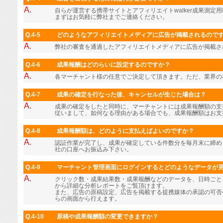
A.
自らが運営する携帯サイトとアフィリエイトwalker成果測定用
まずはお気軽に弊社までご連絡ください。
Q.4-5
どのようなアフィリエイトメディアに広告が掲載されるので
A.
弊社の審査を通過したアフィリエイトメディアに広告が掲載さ
Q.4-6
成果報酬はどのらいに設定するのですか？
A.
各マーチャント様の任意でご決定して頂きます。ただ、業界の
Q.4-7
成果の確定を行なった後、キャンセルが生じた場合は？
A.
成果の確定をしたと同時に、マーチャントには成果報酬額の支
従いまして、如何なる理由がある場合でも、成果報酬額はお支
Q.4-8
成果報酬額は、どのように支払えばよいのですか？
A.
認証作業が完了し、成果が確定している件数分を毎月末に締め
社の口座へお振込み下さい。
Q.4-9
マーチャント管理画面にログインするとどのようなデータが
A.
クリック数・成果結果数・成果報酬などのデータを、日時ごと
から詳細な分析レポートをご覧頂けます。
また、広告の原稿設定、広告を掲載する提携媒体の承認の可否
らの画面から行えます。
Q.4-10
原稿や成果報酬額の変更できますか？