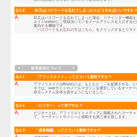
Q.1-9
ID又はパスワードを忘れてしまったらどうすればいいですか
A.
ID又はパスワードを忘れてしまった場合、リマインダー機能
エイトwalkerにご登録頂いているメールアドレスを入力す
案内する機能です。
「パスワードをお忘れの方はこちら」
をクリックするとリマイ
Q.2-1
「アフィリエイト」ってどういう意味ですか？
A.
アフィリエイト(affiliate)とは、もともと「～を提携させる
今では、webサイトやメールマガジンを運営しているオーナ
得るシステム全体を指すようになりました。
Q.2-2
「ビジター」って何ですか？
A.
ビジターとは、アフィリエイトメディアに掲載されたマーチャ
て、マーチャントサイトへと移動する第三者を指します。
Q.2-3
「成果報酬」ってどういう意味ですか？