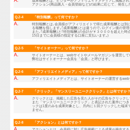
A.
成果報酬とは、ビジターがアフィリエイトメディアに掲載され
アクション(商品購入・会員登録など)の結果に応じて、発生し
Q.2-4
「特別報酬」って何ですか？
A.
特別報酬とは､会員様がアフィリエイトで得た成果報酬とは別に､
る報酬を指します｡｢成果報酬｣とは違うので､ログイン後の管
また､｢成果報酬｣と｢特別報酬｣の合計が￥３０００を超えた時
15日までに会員様の指定する口座に支払います｡)
Q.2-5
「サイトオーナー」って何ですか？
A.
サイトオーナーとは、webサイトやメールマガジンを運営し
弊社はサイトオーナー会員を「会員」と呼びます。
Q.2-6
「アフィリエイトメディア」って何ですか？
A.
アフィリエイトメディアとは、サイトオーナーの運営するwe
Q.2-7
「クリック」「マンスリーユニーククリック」とは何ですか
A.
クリックとは、掲載した広告を見た人がその広告をクリックし
また「マンスリーユニーククリック」と表記された案件につき
ックは1度のみを成果対象とし、月内に１回クリックした端末
ません。
Q.2-8
「アクション」とは何ですか？
A.
アクションとは、会員様に対し広告掲載による成果が発生する