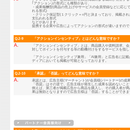
｢アクション｣の形式にも種類があり、
・成果報酬型(商品の売上げやサービスの会員登録などに応じ
れる形式)
・クリック保証型(１クリック＝○円と決まっており、掲載さ
支払われる形式
などがあります。
提携する企業や広告によってアクションの形式が違いますので
Q.2-9
「アクションインセンティブ」とはどんな意味ですか？
A.
「アクションインセンティブ」とは、商品購入や資料請求、会
対してポイントを付与する等の動機付けをするサービスを指し
「アクションインセンティブ兼用」「AI兼用」と広告名に記
ディアにおいても掲載が可能となっております。
Q.2-10
「承認」「否認」ってどんな意味ですか？
A.
承認とは、広告主様(マーチャント)が会員様(パートナー)の成
「否認」はその逆で、広告主様が発生した成果を認めないこと
例えば、第三者が掲載広告から商品を購入し、その購入者が商
果は無効となりますので広告主様は「否認」することができま