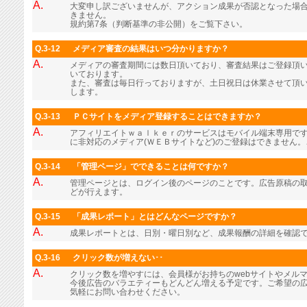
A.
大変申し訳ございませんが、アクション成果が否認となった場
きません。
規約第7条（判断基準の非公開）をご覧下さい。
Q.3-12
メディア審査の結果はいつ分かりますか？
A.
メディアの審査期間には数日頂いており、審査結果はご登録頂
いております。
また、審査は毎日行っておりますが、土日祝日は休業させて頂
します。
Q.3-13
ＰＣサイトをメディア登録することはできますか？
A.
アフィリエイトｗａｌｋｅｒのサービスはモバイル端末専用で
に非対応のメディア(ＷＥＢサイトなど)のご登録はできません
Q.3-14
「管理ページ」でできることは何ですか？
A.
管理ページとは、ログイン後のページのことです。広告原稿の
どが行えます。
Q.3-15
「成果レポート」とはどんなページですか？
A.
成果レポートとは、日別・曜日別など、成果報酬の詳細を確認
Q.3-16
クリック数が増えない･･
A.
クリック数を増やすには、会員様がお持ちのwebサイトやメル
今後広告のバラエティーもどんどん増える予定です。ご希望の
気軽にお問い合わせください。