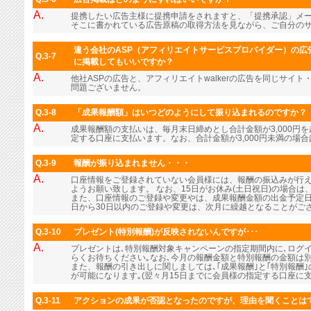
A.
提携したい広告主様に提携申請をされますと、「提携承認」メ
そこに書かれている広告原稿の取得方法を見ながら、ご自分の
違う会社のASP（アフィリエイトサービスプロバイダー）の広告
Q.3-7
に掲載してもいいですか？
A.
他社ASPの広告と、アフィリエイトwalkerの広告を同じサイ
問題ございません。
Q.3-8
「成果報酬額」はいつどのようにして振り込まれるのですか？
A.
成果報酬額の支払いは、毎月末日締めとし合計金額が3,000円
定する口座に支払います。なお、合計金額が3,000円未満の場
Q.3-9
報酬が振り込まれません・・・
A.
口座情報をご登録されていない会員様には、報酬の振込みが行
ようお願い致します。 なお、15日がお休み(土日祝日)の場合
また、口座情報のご登録や変更やは、成果報酬金額の出金予定日
日から30日以内のご登録や変更は、次月に繰越となることがご
Q.3-10
プレゼント(特別報酬)が反映されないんですが･･･
A.
プレゼントは､特別報酬対象キャンペーンの指定期間内に､ログ
らくお待ちください｡なお､今月の報酬金額と特別報酬の金額は
また、報酬の引き出しに関しましては､｢成果報酬｣と｢特別報酬
が可能になります｡(翌々月15日までに会員様の指定する口座に支
Q.3-11
アクションの成果が否認となったのですが、理由を聞くことは