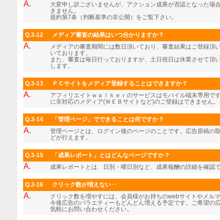
A.
大変申し訳ございませんが、アクション成果が否認となった場
きません。
規約第7条（判断基準の非公開）をご覧下さい。
Q.3-12
メディア審査の結果はいつ分かりますか？
A.
メディアの審査期間には数日頂いており、審査結果はご登録頂
いております。
また、審査は毎日行っておりますが、土日祝日は休業させて頂
します。
Q.3-13
ＰＣサイトをメディア登録することはできますか？
A.
アフィリエイトｗａｌｋｅｒのサービスはモバイル端末専用で
に非対応のメディア(ＷＥＢサイトなど)のご登録はできません
Q.3-14
「管理ページ」でできることは何ですか？
A.
管理ページとは、ログイン後のページのことです。広告原稿の
どが行えます。
Q.3-15
「成果レポート」とはどんなページですか？
A.
成果レポートとは、日別・曜日別など、成果報酬の詳細を確認
Q.3-16
クリック数が増えない･･
A.
クリック数を増やすには、会員様がお持ちのwebサイトやメル
今後広告のバラエティーもどんどん増える予定です。ご希望の
気軽にお問い合わせください。