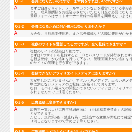
Q.3-1
会員になりたいのですが、まず何をすればいいのですか？
A.
まずご自身がサイト、メールマガジンなどを運営している事が
また、成果報酬額をお振込みさせていただく口座が必要になり
登録フォームはサイトオーナー登録の各項目を間違えないよう
Q.3-2
会員になるために何か費用は掛かりませんか？
A.
入会金、月額基本使用料、また広告掲載などの際に費用がかか
Q.3-3
複数のサイトを運営してるのですが、全て登録できますか？
A.
複数のサイトの登録は可能です。
まずは1つサイトを登録すると、IDとパスワードが発行されま
を新規登録」から追加を行って下さい。管理画面上から追加を行
のサイトの管理を行う事ができます。
Q.3-4
登録できないアフィリエイトメディアはありますか？
A.
大変申し訳ございませんが、アダルト系メディア、出会い系メ
準に満たないメディアのご登録はお断りしております。
なお、モバイル端末での閲覧ができないメディアはアフィリエ
されませんのでご注意ください。
Q.3-5
広告原稿は変更できますか？
A.
広告主一覧および広告主詳細画面に「(※)原稿変更禁止」の記
とができます。
ただし、規約第6条（禁止行為）に該当する変更が弊社にて確認
り消しとなりますので予めご了承ください。
Q.3-6
広告掲載はどのようにすればいいですか？