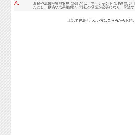
A.
原稿や成果報酬額変更に関しては、マーチャント管理画面より
ただし、原稿や成果報酬額は弊社の承認が必要になり、承認す
上記で解決されない方は
こちら
からお問