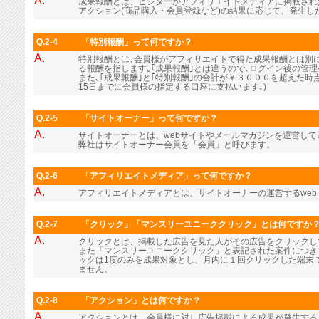
A.
成果報酬とは、ビジターがアフィリエイトメディアに掲載され
アクション(商品購入・会員登録など)の結果に応じて、発生し
Q.2-4
「特別報酬」って何ですか？
A.
特別報酬とは､会員様がアフィリエイトで得た成果報酬とは別に､
る報酬を指します｡｢成果報酬｣とは違うので､ログイン後の管
また､｢成果報酬｣と｢特別報酬｣の合計が￥３０００を超えた時
15日までに会員様の指定する口座に支払います｡)
Q.2-5
「サイトオーナー」って何ですか？
A.
サイトオーナーとは、webサイトやメールマガジンを運営し
弊社はサイトオーナー会員を「会員」と呼びます。
Q.2-6
「アフィリエイトメディア」って何ですか？
A.
アフィリエイトメディアとは、サイトオーナーの運営するwe
Q.2-7
「クリック」「マンスリーユニーククリック」とは何ですか
A.
クリックとは、掲載した広告を見た人がその広告をクリックし
また「マンスリーユニーククリック」と表記された案件につき
ックは1度のみを成果対象とし、月内に１回クリックした端末
ません。
Q.2-8
「アクション」とは何ですか？
A.
アクションとは、会員様に対し広告掲載による成果が発生する