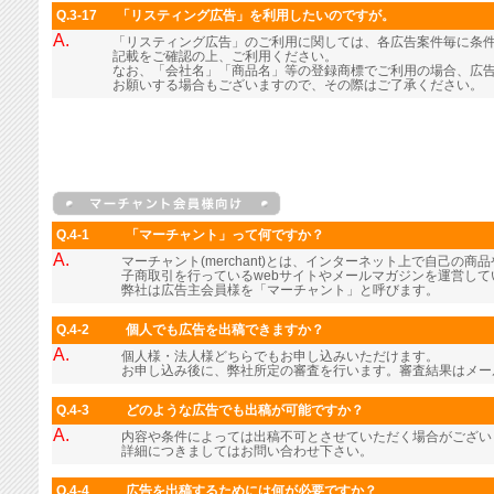
Q.3-17
「リスティング広告」を利用したいのですが。
A.
「リスティング広告」のご利用に関しては、各広告案件毎に条
記載をご確認の上、ご利用ください。
なお、「会社名」「商品名」等の登録商標でご利用の場合、広
お願いする場合もございますので、その際はご了承ください。
Q.4-1
「マーチャント」って何ですか？
A.
マーチャント(merchant)とは、インターネット上で自己の
子商取引を行っているwebサイトやメールマガジンを運営し
弊社は広告主会員様を「マーチャント」と呼びます。
Q.4-2
個人でも広告を出稿できますか？
A.
個人様・法人様どちらでもお申し込みいただけます。
お申し込み後に、弊社所定の審査を行います。審査結果はメー
Q.4-3
どのような広告でも出稿が可能ですか？
A.
内容や条件によっては出稿不可とさせていただく場合がござい
詳細につきましてはお問い合わせ下さい。
Q.4-4
広告を出稿するためには何が必要ですか？