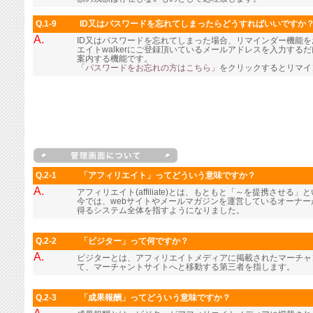
Q.1-9
ID又はパスワードを忘れてしまったらどうすればいいですか
A.
ID又はパスワードを忘れてしまった場合、リマインダー機能
エイトwalkerにご登録頂いているメールアドレスを入力す
案内する機能です。
「パスワードをお忘れの方はこちら」
をクリックするとリマイ
Q.2-1
「アフィリエイト」ってどういう意味ですか？
A.
アフィリエイト(affiliate)とは、もともと「～を提携させる
今では、webサイトやメールマガジンを運営しているオーナ
得るシステム全体を指すようになりました。
Q.2-2
「ビジター」って何ですか？
A.
ビジターとは、アフィリエイトメディアに掲載されたマーチャ
て、マーチャントサイトへと移動する第三者を指します。
Q.2-3
「成果報酬」ってどういう意味ですか？