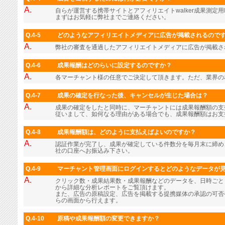
A.
自らが運営する携帯サイトとアフィリエイトwalker成果測定用
まずはお気軽に弊社までご連絡ください。
Q.4-5
どのようなアフィリエイトメディアに広告が掲載されるので
A.
弊社の審査を通過したアフィリエイトメディアに広告が掲載さ
Q.4-6
成果報酬はどのらいに設定するのですか？
A.
各マーチャント様の任意でご決定して頂きます。ただ、業界の
Q.4-7
成果の確定を行なった後、キャンセルが生じた場合は？
A.
成果の確定をしたと同時に、マーチャントには成果報酬額の支
従いまして、如何なる理由がある場合でも、成果報酬額はお支
Q.4-8
成果報酬額は、どのように支払えばよいのですか？
A.
認証作業が完了し、成果が確定している件数分を毎月末に締め
社の口座へお振込み下さい。
Q.4-9
マーチャント管理画面にログインするとどのようなデータが
A.
クリック数・成果結果数・成果報酬などのデータを、日時ごと
から詳細な分析レポートをご覧頂けます。
また、広告の原稿設定、広告を掲載する提携媒体の承認の可否
らの画面から行えます。
Q.4-10
原稿や成果報酬額の変更できますか？