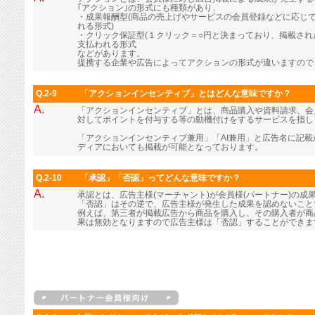
｢アクション｣の形式にも種類があり、
・成果報酬型(商品の売上げやサービスの会員登録などに応じ
れる形式)
・クリック保証型(１クリック＝○円と決まっており、掲載さ
支払われる形式
などがあります。
提携する企業や広告によってアクションの形式が違いますので
Q.2-9
「アクションインセンティブ」とはどんな意味ですか？
A.
「アクションインセンティブ」とは、商品購入や資料請求、会
対してポイントを付与する等の動機付けをするサービスを指し
「アクションインセンティブ兼用」「AI兼用」と広告名に記
ディアにおいても掲載が可能となっております。
Q.2-10
「承認」「否認」ってどんな意味ですか？
A.
承認とは、広告主様(マーチャント)が会員様(パートナー)の成
「否認」はその逆で、広告主様が発生した成果を認めないこと
例えば、第三者が掲載広告から商品を購入し、その購入者が商
果は無効となりますので広告主様は「否認」することができま