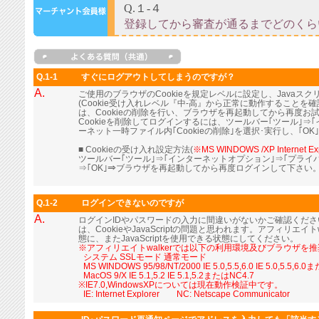
Q.1-1
すぐにログアウトしてしまうのですが？
A.
ご使用のブラウザのCookieを規定レベルに設定し、Java
(Cookie受け入れレベル『中-高』から正常に動作すること
は、Cookieの削除を行い、ブラウザを再起動してから再度お
Cookieを削除してログインするには、ツールバー｢ツール｣⇒
ーネット一時ファイル内｢Cookieの削除｣を選択･実行し、｢OK
■ Cookieの受け入れ設定方法(
※MS WINDOWS /XP Internet Ex
ツールバー｢ツール｣⇒｢インターネットオプション｣⇒｢プライ
⇒｢OK｣⇒ブラウザを再起動してから再度ログインして下さい
Q.1-2
ログインできないのですが
A.
ログインIDやパスワードの入力に間違いがないかご確認くだ
は、CookieやJavaScriptの問題と思われます。アフィリエイト
態に、またJavaScriptを使用できる状態にしてください。
※アフィリエイトwalkerでは以下の利用環境及びブラウザを
■
システム SSLモード 通常モード
■
MS WINDOWS 95/98/NT/2000 IE 5.0,5.5,6.0 IE 5.0,5.5,6.
■
MacOS 9/X IE 5.1,5.2 IE 5.1,5.2またはNC4.7
※IE7.0,WindowsXPについては現在動作検証中です。
■
IE: Internet Explorer NC: Netscape Communicator