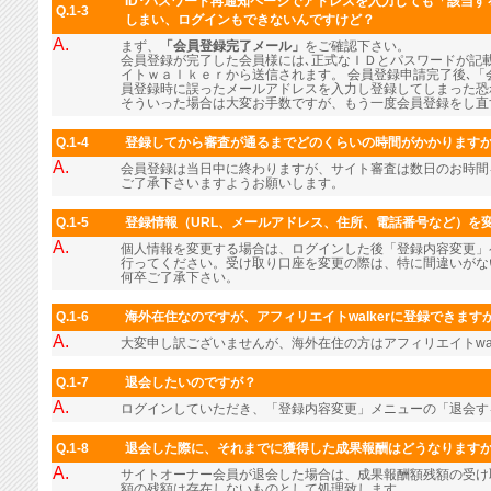
ID･パスワード再通知ページでアドレスを入力しても「該当
Q.1-3
しまい、ログインもできないんですけど？
A.
まず、
「会員登録完了メール」
をご確認下さい。
会員登録が完了した会員様には､正式なＩＤとパスワードが記
イトｗａｌｋｅｒから送信されます。 会員登録申請完了後､「
員登録時に誤ったメールアドレスを入力し登録してしまった恐
そういった場合は大変お手数ですが、もう一度会員登録をし直
Q.1-4
登録してから審査が通るまでどのくらいの時間がかかります
A.
会員登録は当日中に終わりますが、サイト審査は数日のお時間
ご了承下さいますようお願いします。
Q.1-5
登録情報（URL、メールアドレス、住所、電話番号など）を
A.
個人情報を変更する場合は、ログインした後「登録内容変更」
行ってください。受け取り口座を変更の際は、特に間違いがな
何卒ご了承下さい。
Q.1-6
海外在住なのですが、アフィリエイトwalkerに登録できます
A.
大変申し訳ございませんが、海外在住の方はアフィリエイトwal
Q.1-7
退会したいのですが？
A.
ログインしていただき、「登録内容変更」メニューの「退会す
Q.1-8
退会した際に、それまでに獲得した成果報酬はどうなります
A.
サイトオーナー会員が退会した場合は、成果報酬額残額の受け
額の残額は存在しないものとして処理致します。