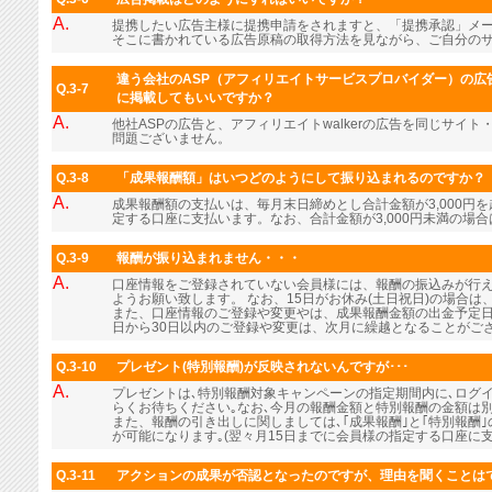
A.
提携したい広告主様に提携申請をされますと、「提携承認」メ
そこに書かれている広告原稿の取得方法を見ながら、ご自分の
違う会社のASP（アフィリエイトサービスプロバイダー）の広告
Q.3-7
に掲載してもいいですか？
A.
他社ASPの広告と、アフィリエイトwalkerの広告を同じサイ
問題ございません。
Q.3-8
「成果報酬額」はいつどのようにして振り込まれるのですか？
A.
成果報酬額の支払いは、毎月末日締めとし合計金額が3,000円
定する口座に支払います。なお、合計金額が3,000円未満の場
Q.3-9
報酬が振り込まれません・・・
A.
口座情報をご登録されていない会員様には、報酬の振込みが行
ようお願い致します。 なお、15日がお休み(土日祝日)の場合
また、口座情報のご登録や変更やは、成果報酬金額の出金予定日
日から30日以内のご登録や変更は、次月に繰越となることがご
Q.3-10
プレゼント(特別報酬)が反映されないんですが･･･
A.
プレゼントは､特別報酬対象キャンペーンの指定期間内に､ログ
らくお待ちください｡なお､今月の報酬金額と特別報酬の金額は
また、報酬の引き出しに関しましては､｢成果報酬｣と｢特別報酬
が可能になります｡(翌々月15日までに会員様の指定する口座に支
Q.3-11
アクションの成果が否認となったのですが、理由を聞くことは