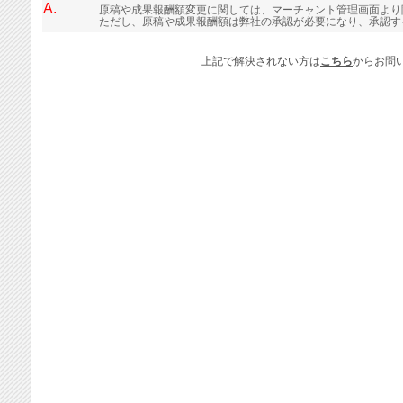
A.
原稿や成果報酬額変更に関しては、マーチャント管理画面より
ただし、原稿や成果報酬額は弊社の承認が必要になり、承認す
上記で解決されない方は
こちら
からお問