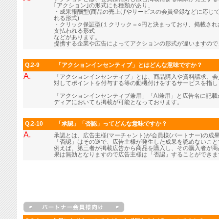
｢アクション｣の形式にも種類があり、
・成果報酬型(商品の売上げやサービスの会員登録などに応じ
れる形式)
・クリック保証型(１クリック＝○円と決まっており、掲載さ
支払われる形式
などがあります。
提携する企業や広告によってアクションの形式が違いますので
Q.2-9
「アクションインセンティブ」とはどんな意味ですか？
A.
「アクションインセンティブ」とは、商品購入や資料請求、会
対してポイントを付与する等の動機付けをするサービスを指し
「アクションインセンティブ兼用」「AI兼用」と広告名に記
ディアにおいても掲載が可能となっております。
Q.2-10
「承認」「否認」ってどんな意味ですか？
A.
承認とは、広告主様(マーチャント)が会員様(パートナー)の成
「否認」はその逆で、広告主様が発生した成果を認めないこと
例えば、第三者が掲載広告から商品を購入し、その購入者が商
果は無効となりますので広告主様は「否認」することができま