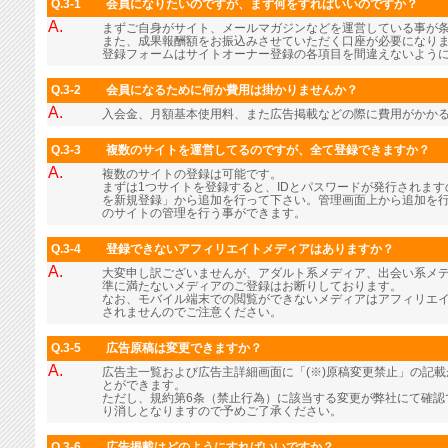
Q.3-1
会員になりたいのですが、まず何をすればいいのですか？
A.
まずご自身がサイト、メールマガジンなどを運営している事が
また、成果報酬額をお振込みさせていただく口座が必要になり
登録フォームはサイトオーナー登録の各項目を間違えないよう
Q.3-2
会員になるために何か費用は掛かりませんか？
A.
入会金、月額基本使用料、また広告掲載などの際に費用がかか
Q.3-3
複数のサイトを運営してるのですが、全て登録できますか？
A.
複数のサイトの登録は可能です。
まずは1つサイトを登録すると、IDとパスワードが発行されま
を新規登録」から追加を行って下さい。管理画面上から追加を行
のサイトの管理を行う事ができます。
Q.3-4
登録できないアフィリエイトメディアはありますか？
A.
大変申し訳ございませんが、アダルト系メディア、出会い系メ
準に満たないメディアのご登録はお断りしております。
なお、モバイル端末での閲覧ができないメディアはアフィリエ
されませんのでご注意ください。
Q.3-5
広告原稿は変更できますか？
A.
広告主一覧および広告主詳細画面に「(※)原稿変更禁止」の記
とができます。
ただし、規約第6条（禁止行為）に該当する変更が弊社にて確認
り消しとなりますので予めご了承ください。
Q.3-6
広告掲載はどのようにすればいいですか？