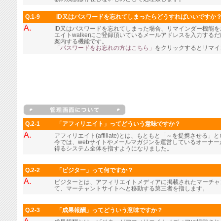
Q.1-9
ID又はパスワードを忘れてしまったらどうすればいいですか
A.
ID又はパスワードを忘れてしまった場合、リマインダー機能
エイトwalkerにご登録頂いているメールアドレスを入力す
案内する機能です。
「パスワードをお忘れの方はこちら」
をクリックするとリマイ
Q.2-1
「アフィリエイト」ってどういう意味ですか？
A.
アフィリエイト(affiliate)とは、もともと「～を提携させる
今では、webサイトやメールマガジンを運営しているオーナ
得るシステム全体を指すようになりました。
Q.2-2
「ビジター」って何ですか？
A.
ビジターとは、アフィリエイトメディアに掲載されたマーチャ
て、マーチャントサイトへと移動する第三者を指します。
Q.2-3
「成果報酬」ってどういう意味ですか？