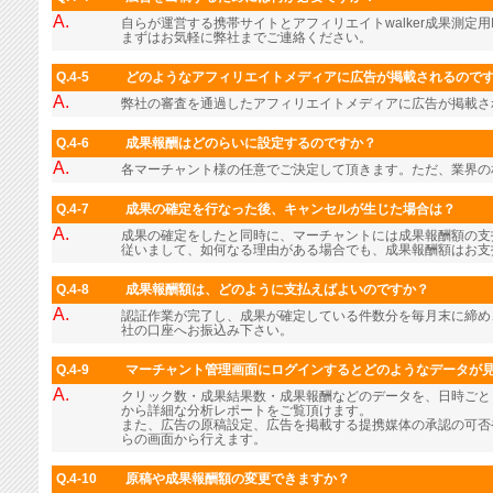
A.
自らが運営する携帯サイトとアフィリエイトwalker成果測定用
まずはお気軽に弊社までご連絡ください。
Q.4-5
どのようなアフィリエイトメディアに広告が掲載されるので
A.
弊社の審査を通過したアフィリエイトメディアに広告が掲載さ
Q.4-6
成果報酬はどのらいに設定するのですか？
A.
各マーチャント様の任意でご決定して頂きます。ただ、業界の
Q.4-7
成果の確定を行なった後、キャンセルが生じた場合は？
A.
成果の確定をしたと同時に、マーチャントには成果報酬額の支
従いまして、如何なる理由がある場合でも、成果報酬額はお支
Q.4-8
成果報酬額は、どのように支払えばよいのですか？
A.
認証作業が完了し、成果が確定している件数分を毎月末に締め
社の口座へお振込み下さい。
Q.4-9
マーチャント管理画面にログインするとどのようなデータが
A.
クリック数・成果結果数・成果報酬などのデータを、日時ごと
から詳細な分析レポートをご覧頂けます。
また、広告の原稿設定、広告を掲載する提携媒体の承認の可否
らの画面から行えます。
Q.4-10
原稿や成果報酬額の変更できますか？