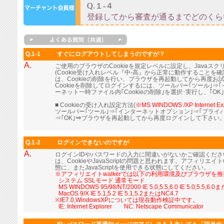
Q.1-1
すぐにログアウトしてしまうのですが？
A.
ご使用のブラウザのCookieを規定レベルに設定し、Java
(Cookie受け入れレベル『中-高』から正常に動作すること
は、Cookieの削除を行い、ブラウザを再起動してから再度お
Cookieを削除してログインするには、ツールバー｢ツール｣⇒
ーネット一時ファイル内｢Cookieの削除｣を選択･実行し、｢OK
■ Cookieの受け入れ設定方法(
※MS WINDOWS /XP Internet Ex
ツールバー｢ツール｣⇒｢インターネットオプション｣⇒｢プライ
⇒｢OK｣⇒ブラウザを再起動してから再度ログインして下さい
Q.1-2
ログインできないのですが
A.
ログインIDやパスワードの入力に間違いがないかご確認くだ
は、CookieやJavaScriptの問題と思われます。アフィリエイト
態に、またJavaScriptを使用できる状態にしてください。
※アフィリエイトwalkerでは以下の利用環境及びブラウザを
■
システム SSLモード 通常モード
■
MS WINDOWS 95/98/NT/2000 IE 5.0,5.5,6.0 IE 5.0,5.5,6.
■
MacOS 9/X IE 5.1,5.2 IE 5.1,5.2またはNC4.7
※IE7.0,WindowsXPについては現在動作検証中です。
■
IE: Internet Explorer NC: Netscape Communicator