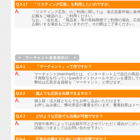
Q.3-17
「リスティング広告」を利用したいのですが。
A.
「リスティング広告」のご利用に関しては、各広告案件毎に条
記載をご確認の上、ご利用ください。
なお、「会社名」「商品名」等の登録商標でご利用の場合、広
お願いする場合もございますので、その際はご了承ください。
Q.4-1
「マーチャント」って何ですか？
A.
マーチャント(merchant)とは、インターネット上で自己の
子商取引を行っているwebサイトやメールマガジンを運営し
弊社は広告主会員様を「マーチャント」と呼びます。
Q.4-2
個人でも広告を出稿できますか？
A.
個人様・法人様どちらでもお申し込みいただけます。
お申し込み後に、弊社所定の審査を行います。審査結果はメー
Q.4-3
どのような広告でも出稿が可能ですか？
A.
内容や条件によっては出稿不可とさせていただく場合がござい
詳細につきましてはお問い合わせ下さい。
Q.4-4
広告を出稿するためには何が必要ですか？