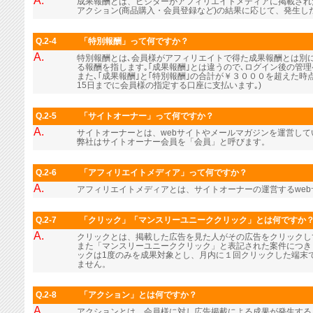
A.
成果報酬とは、ビジターがアフィリエイトメディアに掲載され
アクション(商品購入・会員登録など)の結果に応じて、発生し
Q.2-4
「特別報酬」って何ですか？
A.
特別報酬とは､会員様がアフィリエイトで得た成果報酬とは別に､
る報酬を指します｡｢成果報酬｣とは違うので､ログイン後の管
また､｢成果報酬｣と｢特別報酬｣の合計が￥３０００を超えた時
15日までに会員様の指定する口座に支払います｡)
Q.2-5
「サイトオーナー」って何ですか？
A.
サイトオーナーとは、webサイトやメールマガジンを運営し
弊社はサイトオーナー会員を「会員」と呼びます。
Q.2-6
「アフィリエイトメディア」って何ですか？
A.
アフィリエイトメディアとは、サイトオーナーの運営するwe
Q.2-7
「クリック」「マンスリーユニーククリック」とは何ですか
A.
クリックとは、掲載した広告を見た人がその広告をクリックし
また「マンスリーユニーククリック」と表記された案件につき
ックは1度のみを成果対象とし、月内に１回クリックした端末
ません。
Q.2-8
「アクション」とは何ですか？
A.
アクションとは、会員様に対し広告掲載による成果が発生する