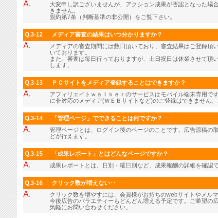
A.
大変申し訳ございませんが、アクション成果が否認となった場
きません。
規約第7条（判断基準の非公開）をご覧下さい。
Q.3-12
メディア審査の結果はいつ分かりますか？
A.
メディアの審査期間には数日頂いており、審査結果はご登録頂
いております。
また、審査は毎日行っておりますが、土日祝日は休業させて頂
します。
Q.3-13
ＰＣサイトをメディア登録することはできますか？
A.
アフィリエイトｗａｌｋｅｒのサービスはモバイル端末専用で
に非対応のメディア(ＷＥＢサイトなど)のご登録はできません
Q.3-14
「管理ページ」でできることは何ですか？
A.
管理ページとは、ログイン後のページのことです。広告原稿の
どが行えます。
Q.3-15
「成果レポート」とはどんなページですか？
A.
成果レポートとは、日別・曜日別など、成果報酬の詳細を確認
Q.3-16
クリック数が増えない･･
A.
クリック数を増やすには、会員様がお持ちのwebサイトやメル
今後広告のバラエティーもどんどん増える予定です。ご希望の
気軽にお問い合わせください。