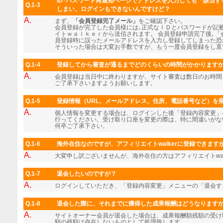
ID･パスワード再通知ページでアドレスを入力しても「該当
Q.1-3
しまい、ログインもできないんですけど？
A.
まず、
「会員登録完了メール」
をご確認下さい。
会員登録が完了した会員様には､正式なＩＤとパスワードが記
イトｗａｌｋｅｒから送信されます。 会員登録申請完了後､「
員登録時に誤ったメールアドレスを入力し登録してしまった恐
そういった場合は大変お手数ですが、もう一度会員登録をし直
Q.1-4
登録してから審査が通るまでどのくらいの時間がかかります
A.
会員登録は当日中に終わりますが、サイト審査は数日のお時間
ご了承下さいますようお願いします。
Q.1-5
登録情報（URL、メールアドレス、住所、電話番号など）を
A.
個人情報を変更する場合は、ログインした後「登録内容変更」
行ってください。受け取り口座を変更の際は、特に間違いがな
何卒ご了承下さい。
Q.1-6
海外在住なのですが、アフィリエイトwalkerに登録できます
A.
大変申し訳ございませんが、海外在住の方はアフィリエイトwal
Q.1-7
退会したいのですが？
A.
ログインしていただき、「登録内容変更」メニューの「退会す
Q.1-8
退会した際に、それまでに獲得した成果報酬はどうなります
A.
サイトオーナー会員が退会した場合は、成果報酬額残額の受け
額の残額は存在しないものとして処理致します。