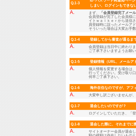
ID･パスワード再通知ペー
Q.1-3
しまい、ログインもできな
A.
まず、
「会員登録完了メール
会員登録が完了した会員様に
イトｗａｌｋｅｒから送信さ
員登録時に誤ったメールアド
そういった場合は大変お手数
Q.1-4
登録してから審査が通るま
A.
会員登録は当日中に終わりま
ご了承下さいますようお願い
Q.1-5
登録情報（URL、メール
A.
個人情報を変更する場合は、
行ってください。受け取り口
何卒ご了承下さい。
Q.1-6
海外在住なのですが、アフィ
A.
大変申し訳ございませんが、
Q.1-7
退会したいのですが？
A.
ログインしていただき、「
Q.1-8
退会した際に、それまでに
A.
サイトオーナー会員が退会し
額の残額は存在しないものと