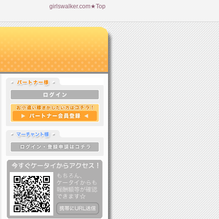
girlswalker.com★Top