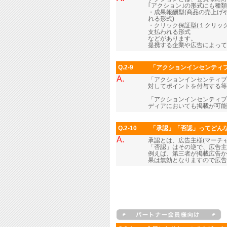
｢アクション｣の形式にも種
・成果報酬型(商品の売上げ
れる形式)
・クリック保証型(１クリッ
支払われる形式
などがあります。
提携する企業や広告によって
Q.2-9
「アクションインセンティ
A.
「アクションインセンティブ
対してポイントを付与する等
「アクションインセンティブ
ディアにおいても掲載が可能
Q.2-10
「承認」「否認」ってどん
A.
承認とは、広告主様(マーチ
「否認」はその逆で、広告主
例えば、第三者が掲載広告か
果は無効となりますので広告