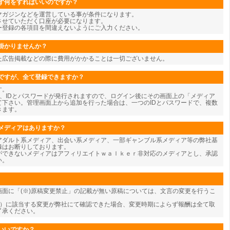
ず何をすればいいのですか？
マガジンなどを運営している事が条件になります。
させていただく口座が必要になります。
ー登録の各項目を間違えないようにご入力ください。
掛かりませんか？
た広告掲載などの際に費用がかかることは一切ございません。
ですが、全て登録できますか？
す。
、IDとパスワードが発行されますので、ログイン後にその画面上の「メディア
て下さい。管理画面上から追加を行った場合は、一つのIDとパスワードで、複数
きます。
メディアはありますか？
アダルト系メディア、出会い系メディア、一部ギャンブル系メディア等の弊社基
録はお断りしております。
ができないメディアはアフィリエイトｗａｌｋｅｒ非対応のメディアとし、承認
い。
面に「(※)原稿変更禁止」の記載が無い原稿については、文言の変更を行うこ
為）に該当する変更が弊社にて確認できた場合、変更時期によらず報酬は全て取
了承ください。
いいですか？