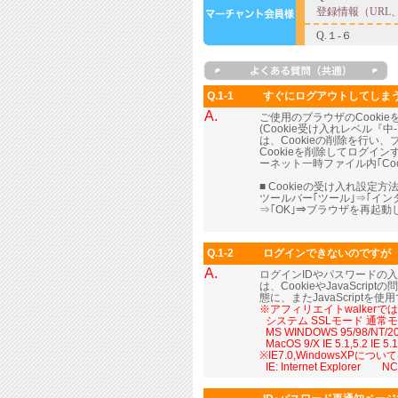
Q.1-1
すぐにログアウトしてしま
A.
ご使用のブラウザのCooki
(Cookie受け入れレベル
は、Cookieの削除を行い
Cookieを削除してログイ
ーネット一時ファイル内｢Coo
■ Cookieの受け入れ設定方法
ツールバー｢ツール｣⇒｢イ
⇒｢OK｣⇒ブラウザを再起
Q.1-2
ログインできないのですが
A.
ログインIDやパスワードの
は、CookieやJavaScr
態に、またJavaScript
※アフィリエイトwalker
■
システム SSLモード 通常
■
MS WINDOWS 95/98/NT/2000
■
MacOS 9/X IE 5.1,5.2 IE 
※IE7.0,WindowsXP
■
IE: Internet Explorer NC