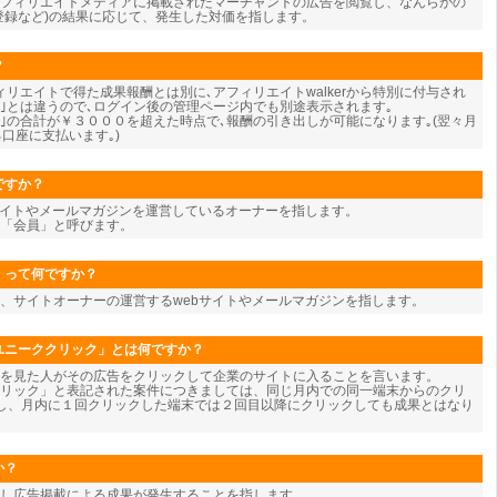
フィリエイトメディアに掲載されたマーチャントの広告を閲覧し、なんらかの
登録など)の結果に応じて、発生した対価を指します。
？
リエイトで得た成果報酬とは別に､アフィリエイトwalkerから特別に付与され
酬｣とは違うので､ログイン後の管理ページ内でも別途表示されます｡
酬｣の合計が￥３０００を超えた時点で､報酬の引き出しが可能になります｡(翌々月
口座に支払います｡)
ですか？
サイトやメールマガジンを運営しているオーナーを指します。
を「会員」と呼びます。
」って何ですか？
、サイトオーナーの運営するwebサイトやメールマガジンを指します。
ユニーククリック」とは何ですか？
告を見た人がその広告をクリックして企業のサイトに入ることを言います。
リック」と表記された案件につきましては、同じ月内での同一端末からのクリ
し、月内に１回クリックした端末では２回目以降にクリックしても成果とはなり
か？
し広告掲載による成果が発生することを指します。