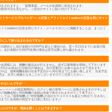
請をされますと、「提携承認」メールが会員様に送信されます。
の取得方法を見ながら、ご自分のサイトに貼り付けて下さい。
イトサービスプロバイダー）の広告とアフィリエイトwalkerの広告を同じサイト
エイトwalkerの広告を同じサイト・メールマガジンに掲載することは、まったく
うにして振り込まれるのですか？
日締めとし合計金額が3,000円を超えた場合のみ、翌々月15日までに会員の指
、合計金額が3,000円未満の場合は翌月以降に持ち越されます。
・
い会員様には、報酬の振込みが行えません。必ず口座情報を登録して下さいます
15日がお休み(土日祝日)の場合は、次の営業日にお振り込みさせて頂きます。
やは、成果報酬金額の出金予定日から30日前までにお願い致します。 出金予定
変更は、次月に繰越となることがございますのでご注意ください。
れないんですが･･･
キャンペーンの指定期間内に､ログイン後の管理ページに反映されますので今しば
今月の報酬金額と特別報酬の金額は別途で表示されますのでご了承下さい。
しては､｢成果報酬｣と｢特別報酬｣の合計が￥３０００を超えた時点で､引き出し
5日までに会員様の指定する口座に支払います｡)
ったのですが、理由を聞くことはできますか？