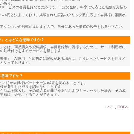
類があり、
やサービスの会員登録などに応じて、一定の金額、料率にて応じた報酬が支払わ
ク＝○円と決まっており、掲載された広告のクリック数に応じて会員様に報酬が
アクションの形式が違いますので、自分にあった形式の広告をお選び下さい。
ブ」とはどんな意味ですか？
」とは、商品購入や資料請求、会員登録等に誘導するために、サイト利用者に
の動機付けをするサービスを指します。
兼用」「AI兼用」と広告名に記載がある場合は、こういったサービスを行うメ
となっております。
な意味ですか？
ャント)が会員様(パートナー)の成果を認めることです。
様が発生した成果を認めないことです。
ら商品を購入し、その購入者が商品を返品およびキャンセルした場合、その成
主様は「否認」することができます。
▲
ページTOPへ