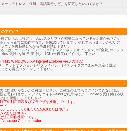
うのですが？
eを規定レベルに設定し、Javaスクリプトが有効になっているかお確かめ下さい
『中-高』から正常に動作することを確認しています)。それでもうまくいかない方
、ブラウザを再起動してから再度お試し下さい。
ンするには、ツールバー｢ツール｣⇒｢インターネットオプション｣⇒｢全般｣⇒インタ
kieの削除｣を選択･実行し、｢OK｣⇒
再度ログインして下さい。
(
※MS WINDOWS /XP Internet Explorer ver.6 の場合
)
ンターネットオプション｣⇒｢プライバシー｣⇒スライダのつまみを規定に設定
動してから再度ログインして下さい。
入力に間違いがないかご確認ください。ご確認の上でもログインできない場合
iptの問題と思われます。アフィリエイトwalkerご利用時には、Cookieを受け付ける状
を使用できる状態にしてください。
では以下の利用環境及びブラウザを推奨しています。
モード
 IE 5.0,5.5,6.0 IE 5.0,5.5,6.0またはNC4.7
5.1,5.2またはNC4.7
については現在動作検証中です。
: Netscape Communicator