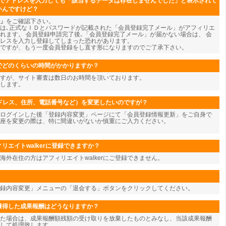
ジでアドレスを入力しても「該当するデータは存在しませんでした」と表示されて
いんですけど？
」
をご確認下さい。
は､正式なＩＤとパスワードが記載された「会員登録完了メール」がアフィリエ
れます。 会員登録申請完了後､「会員登録完了メール」が届かない場合は、 会
レスを入力し登録してしまった恐れがあります。
ですが、もう一度会員登録をし直す形になりますのでご了承下さい。
でどのくらいの時間がかかりますか？
すが、サイト審査は数日のお時間を頂いております。
します。
アドレス、住所、電話番号など）を変更したいのですが？
ログインした後「登録内容変更」ページにて「会員登録情報更新」をご自身で
座を変更の際は、特に間違いがないか慎重にご入力ください。
リエイトwalkerに登録できますか？
海外在住の方はアフィリエイトwalkerにご登録できません。
登録内容変更」メニューの「退会する」ボタンをクリックしてください。
獲得した成果報酬はどうなりますか？
た場合は、成果報酬額残額の受け取りを放棄したものとみなし、当該成果報酬
して処理致します。