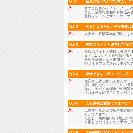
Q.3-1
会員になりたいのですが、ま
A.
まずご自身がサイト、メール
また、成果報酬額をお振込み
登録フォームはサイトオーナ
Q.3-2
会員になるために何か費用は
A.
入会金、月額基本使用料、ま
Q.3-3
複数のサイトを運営してるの
A.
複数のサイトの登録は可能で
まずは1つサイトを登録すると
を新規登録」から追加を行っ
のサイトの管理を行う事がで
Q.3-4
登録できないアフィリエイト
A.
大変申し訳ございませんが、
準に満たないメディアのご登
なお、モバイル端末での閲覧
されませんのでご注意くださ
Q.3-5
広告原稿は変更できますか？
A.
広告主一覧および広告主詳細画
とができます。
ただし、規約第6条（禁止行
り消しとなりますので予めご
Q.3-6
広告掲載はどのようにすれば