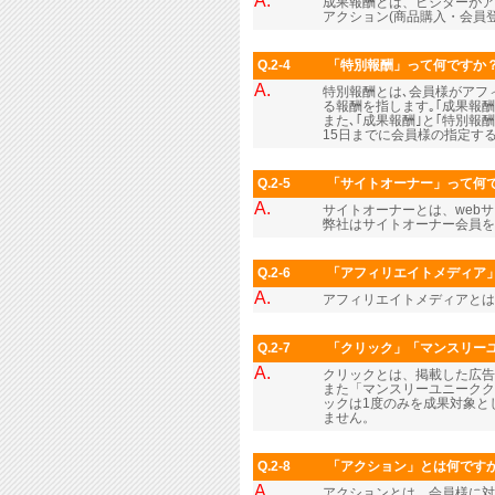
A.
成果報酬とは、ビジターがア
アクション(商品購入・会員
Q.2-4
「特別報酬」って何ですか
A.
特別報酬とは､会員様がアフィ
る報酬を指します｡｢成果報
また､｢成果報酬｣と｢特別報
15日までに会員様の指定する
Q.2-5
「サイトオーナー」って何
A.
サイトオーナーとは、web
弊社はサイトオーナー会員
Q.2-6
「アフィリエイトメディア
A.
アフィリエイトメディアとは
Q.2-7
「クリック」「マンスリー
A.
クリックとは、掲載した広
また「マンスリーユニークク
ックは1度のみを成果対象と
ません。
Q.2-8
「アクション」とは何です
A.
アクションとは、会員様に対