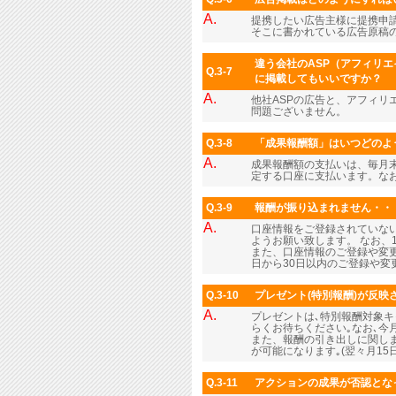
A.
提携したい広告主様に提携申
そこに書かれている広告原稿
違う会社のASP（アフィリエ
Q.3-7
に掲載してもいいですか？
A.
他社ASPの広告と、アフィリ
問題ございません。
Q.3-8
「成果報酬額」はいつどのよ
A.
成果報酬額の支払いは、毎月末
定する口座に支払います。なお
Q.3-9
報酬が振り込まれません・・
A.
口座情報をご登録されていな
ようお願い致します。 なお、
また、口座情報のご登録や変更
日から30日以内のご登録や
Q.3-10
プレゼント(特別報酬)が反映さ
A.
プレゼントは､特別報酬対象
らくお待ちください｡なお､
また、報酬の引き出しに関しま
が可能になります｡(翌々月1
Q.3-11
アクションの成果が否認とな