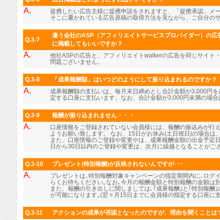
A.
提携したい広告主様に提携申請をされますと、「提携承認」メ
そこに書かれている広告原稿の取得方法を見ながら、ご自分の
違う会社のASP（アフィリエイトサービスプロバイダー）の広告
Q.3-7
に掲載してもいいですか？
A.
他社ASPの広告と、アフィリエイトwalkerの広告を同じサイ
問題ございません。
Q.3-8
「成果報酬額」はいつどのようにして振り込まれるのですか？
A.
成果報酬額の支払いは、毎月末日締めとし合計金額が3,000円
定する口座に支払います。なお、合計金額が3,000円未満の場
Q.3-9
報酬が振り込まれません・・・
A.
口座情報をご登録されていない会員様には、報酬の振込みが行
ようお願い致します。 なお、15日がお休み(土日祝日)の場合
また、口座情報のご登録や変更やは、成果報酬金額の出金予定日
日から30日以内のご登録や変更は、次月に繰越となることがご
Q.3-10
プレゼント(特別報酬)が反映されないんですが･･･
A.
プレゼントは､特別報酬対象キャンペーンの指定期間内に､ログ
らくお待ちください｡なお､今月の報酬金額と特別報酬の金額は
また、報酬の引き出しに関しましては､｢成果報酬｣と｢特別報酬
が可能になります｡(翌々月15日までに会員様の指定する口座に支
Q.3-11
アクションの成果が否認となったのですが、理由を聞くことは