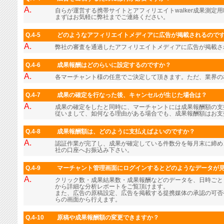
A.
自らが運営する携帯サイトとアフィリエイトwalker成果測定用
まずはお気軽に弊社までご連絡ください。
Q.4-5
どのようなアフィリエイトメディアに広告が掲載されるので
A.
弊社の審査を通過したアフィリエイトメディアに広告が掲載さ
Q.4-6
成果報酬はどのらいに設定するのですか？
A.
各マーチャント様の任意でご決定して頂きます。ただ、業界の
Q.4-7
成果の確定を行なった後、キャンセルが生じた場合は？
A.
成果の確定をしたと同時に、マーチャントには成果報酬額の支
従いまして、如何なる理由がある場合でも、成果報酬額はお支
Q.4-8
成果報酬額は、どのように支払えばよいのですか？
A.
認証作業が完了し、成果が確定している件数分を毎月末に締め
社の口座へお振込み下さい。
Q.4-9
マーチャント管理画面にログインするとどのようなデータが
A.
クリック数・成果結果数・成果報酬などのデータを、日時ごと
から詳細な分析レポートをご覧頂けます。
また、広告の原稿設定、広告を掲載する提携媒体の承認の可否
らの画面から行えます。
Q.4-10
原稿や成果報酬額の変更できますか？