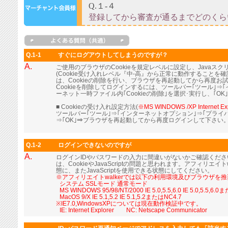
Q.1-1
すぐにログアウトしてしまうのですが？
A.
ご使用のブラウザのCookieを規定レベルに設定し、Java
(Cookie受け入れレベル『中-高』から正常に動作すること
は、Cookieの削除を行い、ブラウザを再起動してから再度お
Cookieを削除してログインするには、ツールバー｢ツール｣⇒
ーネット一時ファイル内｢Cookieの削除｣を選択･実行し、｢OK
■ Cookieの受け入れ設定方法(
※MS WINDOWS /XP Internet Ex
ツールバー｢ツール｣⇒｢インターネットオプション｣⇒｢プライ
⇒｢OK｣⇒ブラウザを再起動してから再度ログインして下さい
Q.1-2
ログインできないのですが
A.
ログインIDやパスワードの入力に間違いがないかご確認くだ
は、CookieやJavaScriptの問題と思われます。アフィリエイト
態に、またJavaScriptを使用できる状態にしてください。
※アフィリエイトwalkerでは以下の利用環境及びブラウザを
■
システム SSLモード 通常モード
■
MS WINDOWS 95/98/NT/2000 IE 5.0,5.5,6.0 IE 5.0,5.5,6.
■
MacOS 9/X IE 5.1,5.2 IE 5.1,5.2またはNC4.7
※IE7.0,WindowsXPについては現在動作検証中です。
■
IE: Internet Explorer NC: Netscape Communicator