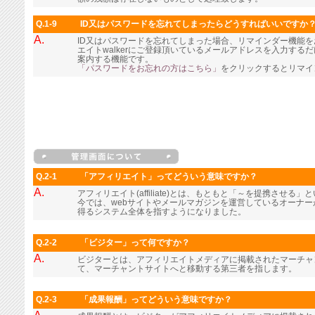
Q.1-9
ID又はパスワードを忘れてしまったらどうすればいいですか
A.
ID又はパスワードを忘れてしまった場合、リマインダー機能
エイトwalkerにご登録頂いているメールアドレスを入力す
案内する機能です。
「パスワードをお忘れの方はこちら」
をクリックするとリマイ
Q.2-1
「アフィリエイト」ってどういう意味ですか？
A.
アフィリエイト(affiliate)とは、もともと「～を提携させる
今では、webサイトやメールマガジンを運営しているオーナ
得るシステム全体を指すようになりました。
Q.2-2
「ビジター」って何ですか？
A.
ビジターとは、アフィリエイトメディアに掲載されたマーチャ
て、マーチャントサイトへと移動する第三者を指します。
Q.2-3
「成果報酬」ってどういう意味ですか？