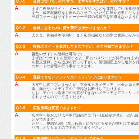
Q.3-1
会員になりたいのですが、まず何をすればいいのですか？
A.
まずご自身がサイト、メールマガジンなどを運営している事が
また、成果報酬額をお振込みさせていただく口座が必要になり
登録フォームはサイトオーナー登録の各項目を間違えないよう
Q.3-2
会員になるために何か費用は掛かりませんか？
A.
入会金、月額基本使用料、また広告掲載などの際に費用がかか
Q.3-3
複数のサイトを運営してるのですが、全て登録できますか？
A.
複数のサイトの登録は可能です。
まずは1つサイトを登録すると、IDとパスワードが発行されま
を新規登録」から追加を行って下さい。管理画面上から追加を行
のサイトの管理を行う事ができます。
Q.3-4
登録できないアフィリエイトメディアはありますか？
A.
大変申し訳ございませんが、アダルト系メディア、出会い系メ
準に満たないメディアのご登録はお断りしております。
なお、モバイル端末での閲覧ができないメディアはアフィリエ
されませんのでご注意ください。
Q.3-5
広告原稿は変更できますか？
A.
広告主一覧および広告主詳細画面に「(※)原稿変更禁止」の記
とができます。
ただし、規約第6条（禁止行為）に該当する変更が弊社にて確認
り消しとなりますので予めご了承ください。
Q.3-6
広告掲載はどのようにすればいいですか？