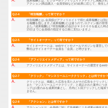
A.
成果報酬とは、ビジターがアフィリエイトメディアに掲載され
アクション(商品購入・会員登録など)の結果に応じて、発生し
Q.2-4
「特別報酬」って何ですか？
A.
特別報酬とは､会員様がアフィリエイトで得た成果報酬とは別に､
る報酬を指します｡｢成果報酬｣とは違うので､ログイン後の管
また､｢成果報酬｣と｢特別報酬｣の合計が￥３０００を超えた時
15日までに会員様の指定する口座に支払います｡)
Q.2-5
「サイトオーナー」って何ですか？
A.
サイトオーナーとは、webサイトやメールマガジンを運営し
弊社はサイトオーナー会員を「会員」と呼びます。
Q.2-6
「アフィリエイトメディア」って何ですか？
A.
アフィリエイトメディアとは、サイトオーナーの運営するwe
Q.2-7
「クリック」「マンスリーユニーククリック」とは何ですか
A.
クリックとは、掲載した広告を見た人がその広告をクリックし
また「マンスリーユニーククリック」と表記された案件につき
ックは1度のみを成果対象とし、月内に１回クリックした端末
ません。
Q.2-8
「アクション」とは何ですか？
A.
アクションとは、会員様に対し広告掲載による成果が発生する