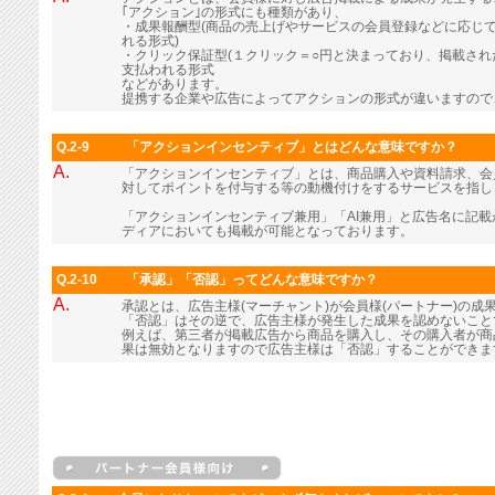
｢アクション｣の形式にも種類があり、
・成果報酬型(商品の売上げやサービスの会員登録などに応じ
れる形式)
・クリック保証型(１クリック＝○円と決まっており、掲載さ
支払われる形式
などがあります。
提携する企業や広告によってアクションの形式が違いますので
Q.2-9
「アクションインセンティブ」とはどんな意味ですか？
A.
「アクションインセンティブ」とは、商品購入や資料請求、会
対してポイントを付与する等の動機付けをするサービスを指し
「アクションインセンティブ兼用」「AI兼用」と広告名に記
ディアにおいても掲載が可能となっております。
Q.2-10
「承認」「否認」ってどんな意味ですか？
A.
承認とは、広告主様(マーチャント)が会員様(パートナー)の成
「否認」はその逆で、広告主様が発生した成果を認めないこと
例えば、第三者が掲載広告から商品を購入し、その購入者が商
果は無効となりますので広告主様は「否認」することができま