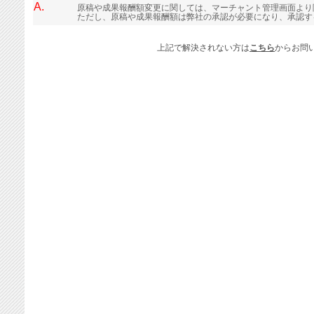
A.
原稿や成果報酬額変更に関しては、マーチャント管理画面より
ただし、原稿や成果報酬額は弊社の承認が必要になり、承認す
上記で解決されない方は
こちら
からお問