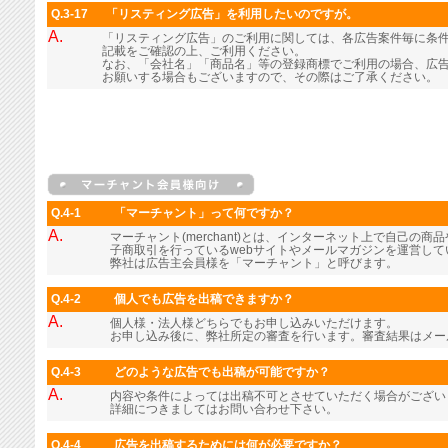
Q.3-17
「リスティング広告」を利用したいのですが。
A.
「リスティング広告」のご利用に関しては、各広告案件毎に条
記載をご確認の上、ご利用ください。
なお、「会社名」「商品名」等の登録商標でご利用の場合、広
お願いする場合もございますので、その際はご了承ください。
Q.4-1
「マーチャント」って何ですか？
A.
マーチャント(merchant)とは、インターネット上で自己の
子商取引を行っているwebサイトやメールマガジンを運営し
弊社は広告主会員様を「マーチャント」と呼びます。
Q.4-2
個人でも広告を出稿できますか？
A.
個人様・法人様どちらでもお申し込みいただけます。
お申し込み後に、弊社所定の審査を行います。審査結果はメー
Q.4-3
どのような広告でも出稿が可能ですか？
A.
内容や条件によっては出稿不可とさせていただく場合がござい
詳細につきましてはお問い合わせ下さい。
Q.4-4
広告を出稿するためには何が必要ですか？