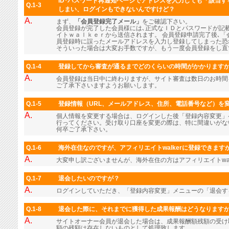
ID･パスワード再通知ページでアドレスを入力しても「該当
Q.1-3
しまい、ログインもできないんですけど？
A.
まず、
「会員登録完了メール」
をご確認下さい。
会員登録が完了した会員様には､正式なＩＤとパスワードが記
イトｗａｌｋｅｒから送信されます。 会員登録申請完了後､「
員登録時に誤ったメールアドレスを入力し登録してしまった恐
そういった場合は大変お手数ですが、もう一度会員登録をし直
Q.1-4
登録してから審査が通るまでどのくらいの時間がかかります
A.
会員登録は当日中に終わりますが、サイト審査は数日のお時間
ご了承下さいますようお願いします。
Q.1-5
登録情報（URL、メールアドレス、住所、電話番号など）を
A.
個人情報を変更する場合は、ログインした後「登録内容変更」
行ってください。受け取り口座を変更の際は、特に間違いがな
何卒ご了承下さい。
Q.1-6
海外在住なのですが、アフィリエイトwalkerに登録できます
A.
大変申し訳ございませんが、海外在住の方はアフィリエイトwal
Q.1-7
退会したいのですが？
A.
ログインしていただき、「登録内容変更」メニューの「退会す
Q.1-8
退会した際に、それまでに獲得した成果報酬はどうなります
A.
サイトオーナー会員が退会した場合は、成果報酬額残額の受け
額の残額は存在しないものとして処理致します。