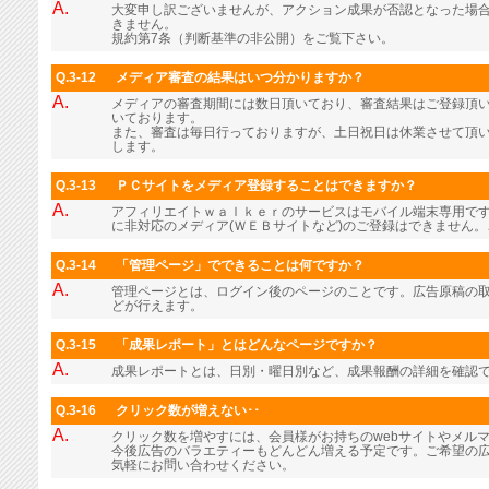
A.
大変申し訳ございませんが、アクション成果が否認となった場
きません。
規約第7条（判断基準の非公開）をご覧下さい。
Q.3-12
メディア審査の結果はいつ分かりますか？
A.
メディアの審査期間には数日頂いており、審査結果はご登録頂
いております。
また、審査は毎日行っておりますが、土日祝日は休業させて頂
します。
Q.3-13
ＰＣサイトをメディア登録することはできますか？
A.
アフィリエイトｗａｌｋｅｒのサービスはモバイル端末専用で
に非対応のメディア(ＷＥＢサイトなど)のご登録はできません
Q.3-14
「管理ページ」でできることは何ですか？
A.
管理ページとは、ログイン後のページのことです。広告原稿の
どが行えます。
Q.3-15
「成果レポート」とはどんなページですか？
A.
成果レポートとは、日別・曜日別など、成果報酬の詳細を確認
Q.3-16
クリック数が増えない･･
A.
クリック数を増やすには、会員様がお持ちのwebサイトやメル
今後広告のバラエティーもどんどん増える予定です。ご希望の
気軽にお問い合わせください。