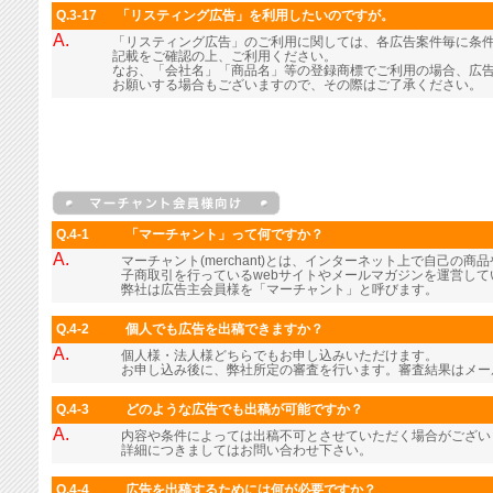
Q.3-17
「リスティング広告」を利用したいのですが。
A.
「リスティング広告」のご利用に関しては、各広告案件毎に条
記載をご確認の上、ご利用ください。
なお、「会社名」「商品名」等の登録商標でご利用の場合、広
お願いする場合もございますので、その際はご了承ください。
Q.4-1
「マーチャント」って何ですか？
A.
マーチャント(merchant)とは、インターネット上で自己の
子商取引を行っているwebサイトやメールマガジンを運営し
弊社は広告主会員様を「マーチャント」と呼びます。
Q.4-2
個人でも広告を出稿できますか？
A.
個人様・法人様どちらでもお申し込みいただけます。
お申し込み後に、弊社所定の審査を行います。審査結果はメー
Q.4-3
どのような広告でも出稿が可能ですか？
A.
内容や条件によっては出稿不可とさせていただく場合がござい
詳細につきましてはお問い合わせ下さい。
Q.4-4
広告を出稿するためには何が必要ですか？