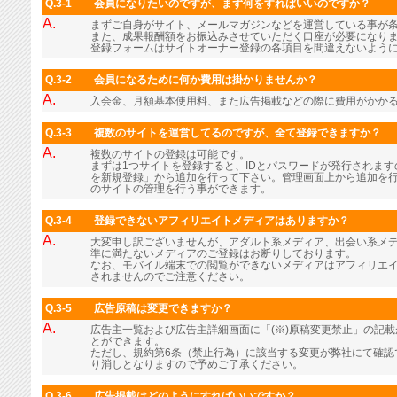
Q.3-1
会員になりたいのですが、まず何をすればいいのですか？
A.
まずご自身がサイト、メールマガジンなどを運営している事が
また、成果報酬額をお振込みさせていただく口座が必要になり
登録フォームはサイトオーナー登録の各項目を間違えないよう
Q.3-2
会員になるために何か費用は掛かりませんか？
A.
入会金、月額基本使用料、また広告掲載などの際に費用がかか
Q.3-3
複数のサイトを運営してるのですが、全て登録できますか？
A.
複数のサイトの登録は可能です。
まずは1つサイトを登録すると、IDとパスワードが発行されま
を新規登録」から追加を行って下さい。管理画面上から追加を行
のサイトの管理を行う事ができます。
Q.3-4
登録できないアフィリエイトメディアはありますか？
A.
大変申し訳ございませんが、アダルト系メディア、出会い系メ
準に満たないメディアのご登録はお断りしております。
なお、モバイル端末での閲覧ができないメディアはアフィリエ
されませんのでご注意ください。
Q.3-5
広告原稿は変更できますか？
A.
広告主一覧および広告主詳細画面に「(※)原稿変更禁止」の記
とができます。
ただし、規約第6条（禁止行為）に該当する変更が弊社にて確認
り消しとなりますので予めご了承ください。
Q.3-6
広告掲載はどのようにすればいいですか？