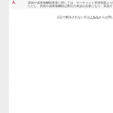
A.
原稿や成果報酬額変更に関しては、マーチャント管理画面より
ただし、原稿や成果報酬額は弊社の承認が必要になり、承認す
上記で解決されない方は
こちら
からお問