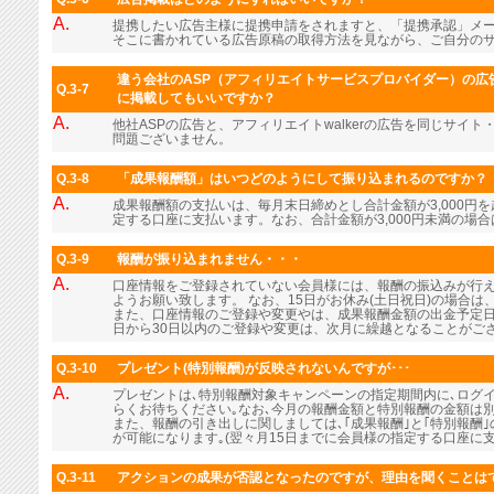
A.
提携したい広告主様に提携申請をされますと、「提携承認」メ
そこに書かれている広告原稿の取得方法を見ながら、ご自分の
違う会社のASP（アフィリエイトサービスプロバイダー）の広告
Q.3-7
に掲載してもいいですか？
A.
他社ASPの広告と、アフィリエイトwalkerの広告を同じサイ
問題ございません。
Q.3-8
「成果報酬額」はいつどのようにして振り込まれるのですか？
A.
成果報酬額の支払いは、毎月末日締めとし合計金額が3,000円
定する口座に支払います。なお、合計金額が3,000円未満の場
Q.3-9
報酬が振り込まれません・・・
A.
口座情報をご登録されていない会員様には、報酬の振込みが行
ようお願い致します。 なお、15日がお休み(土日祝日)の場合
また、口座情報のご登録や変更やは、成果報酬金額の出金予定日
日から30日以内のご登録や変更は、次月に繰越となることがご
Q.3-10
プレゼント(特別報酬)が反映されないんですが･･･
A.
プレゼントは､特別報酬対象キャンペーンの指定期間内に､ログ
らくお待ちください｡なお､今月の報酬金額と特別報酬の金額は
また、報酬の引き出しに関しましては､｢成果報酬｣と｢特別報酬
が可能になります｡(翌々月15日までに会員様の指定する口座に支
Q.3-11
アクションの成果が否認となったのですが、理由を聞くことは