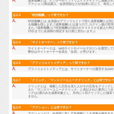
A.
成果報酬とは、ビジターがアフィリエイトメディアに掲載され
アクション(商品購入・会員登録など)の結果に応じて、発生し
Q.2-4
「特別報酬」って何ですか？
A.
特別報酬とは､会員様がアフィリエイトで得た成果報酬とは別に､
る報酬を指します｡｢成果報酬｣とは違うので､ログイン後の管
また､｢成果報酬｣と｢特別報酬｣の合計が￥３０００を超えた時
15日までに会員様の指定する口座に支払います｡)
Q.2-5
「サイトオーナー」って何ですか？
A.
サイトオーナーとは、webサイトやメールマガジンを運営し
弊社はサイトオーナー会員を「会員」と呼びます。
Q.2-6
「アフィリエイトメディア」って何ですか？
A.
アフィリエイトメディアとは、サイトオーナーの運営するwe
Q.2-7
「クリック」「マンスリーユニーククリック」とは何ですか
A.
クリックとは、掲載した広告を見た人がその広告をクリックし
また「マンスリーユニーククリック」と表記された案件につき
ックは1度のみを成果対象とし、月内に１回クリックした端末
ません。
Q.2-8
「アクション」とは何ですか？
A.
アクションとは、会員様に対し広告掲載による成果が発生する