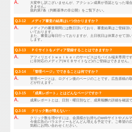
A.
大変申し訳ございませんが、アクション成果が否認となった場
きません。
規約第7条（判断基準の非公開）をご覧下さい。
Q.3-12
メディア審査の結果はいつ分かりますか？
A.
メディアの審査期間には数日頂いており、審査結果はご登録頂
いております。
また、審査は毎日行っておりますが、土日祝日は休業させて頂
します。
Q.3-13
ＰＣサイトをメディア登録することはできますか？
A.
アフィリエイトｗａｌｋｅｒのサービスはモバイル端末専用で
に非対応のメディア(ＷＥＢサイトなど)のご登録はできません
Q.3-14
「管理ページ」でできることは何ですか？
A.
管理ページとは、ログイン後のページのことです。広告原稿の
どが行えます。
Q.3-15
「成果レポート」とはどんなページですか？
A.
成果レポートとは、日別・曜日別など、成果報酬の詳細を確認
Q.3-16
クリック数が増えない･･
A.
クリック数を増やすには、会員様がお持ちのwebサイトやメル
今後広告のバラエティーもどんどん増える予定です。ご希望の
気軽にお問い合わせください。