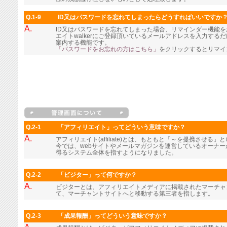
Q.1-9
ID又はパスワードを忘れてしまったらどうすればいいですか
A.
ID又はパスワードを忘れてしまった場合、リマインダー機能
エイトwalkerにご登録頂いているメールアドレスを入力す
案内する機能です。
「パスワードをお忘れの方はこちら」
をクリックするとリマイ
Q.2-1
「アフィリエイト」ってどういう意味ですか？
A.
アフィリエイト(affiliate)とは、もともと「～を提携させる
今では、webサイトやメールマガジンを運営しているオーナ
得るシステム全体を指すようになりました。
Q.2-2
「ビジター」って何ですか？
A.
ビジターとは、アフィリエイトメディアに掲載されたマーチャ
て、マーチャントサイトへと移動する第三者を指します。
Q.2-3
「成果報酬」ってどういう意味ですか？