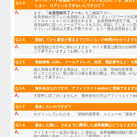
ID･パスワード再通知ページでアドレスを入力しても「該当
Q.1-3
しまい、ログインもできないんですけど？
A.
まず、
「会員登録完了メール」
をご確認下さい。
会員登録が完了した会員様には､正式なＩＤとパスワードが記
イトｗａｌｋｅｒから送信されます。 会員登録申請完了後､「
員登録時に誤ったメールアドレスを入力し登録してしまった恐
そういった場合は大変お手数ですが、もう一度会員登録をし直
Q.1-4
登録してから審査が通るまでどのくらいの時間がかかります
A.
会員登録は当日中に終わりますが、サイト審査は数日のお時間
ご了承下さいますようお願いします。
Q.1-5
登録情報（URL、メールアドレス、住所、電話番号など）を
A.
個人情報を変更する場合は、ログインした後「登録内容変更」
行ってください。受け取り口座を変更の際は、特に間違いがな
何卒ご了承下さい。
Q.1-6
海外在住なのですが、アフィリエイトwalkerに登録できます
A.
大変申し訳ございませんが、海外在住の方はアフィリエイトwal
Q.1-7
退会したいのですが？
A.
ログインしていただき、「登録内容変更」メニューの「退会す
Q.1-8
退会した際に、それまでに獲得した成果報酬はどうなります
A.
サイトオーナー会員が退会した場合は、成果報酬額残額の受け
額の残額は存在しないものとして処理致します。