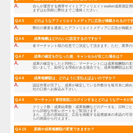
A.
自らが運営する携帯サイトとアフィリエイトwalker成果測定用
まずはお気軽に弊社までご連絡ください。
Q.4-5
どのようなアフィリエイトメディアに広告が掲載されるので
A.
弊社の審査を通過したアフィリエイトメディアに広告が掲載さ
Q.4-6
成果報酬はどのらいに設定するのですか？
A.
各マーチャント様の任意でご決定して頂きます。ただ、業界の
Q.4-7
成果の確定を行なった後、キャンセルが生じた場合は？
A.
成果の確定をしたと同時に、マーチャントには成果報酬額の支
従いまして、如何なる理由がある場合でも、成果報酬額はお支
Q.4-8
成果報酬額は、どのように支払えばよいのですか？
A.
認証作業が完了し、成果が確定している件数分を毎月末に締め
社の口座へお振込み下さい。
Q.4-9
マーチャント管理画面にログインするとどのようなデータが
A.
クリック数・成果結果数・成果報酬などのデータを、日時ごと
から詳細な分析レポートをご覧頂けます。
また、広告の原稿設定、広告を掲載する提携媒体の承認の可否
らの画面から行えます。
Q.4-10
原稿や成果報酬額の変更できますか？