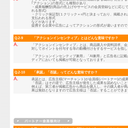
｢アクション｣の形式にも種類があり、
・成果報酬型(商品の売上げやサービスの会員登録などに応じ
れる形式)
・クリック保証型(１クリック＝○円と決まっており、掲載さ
支払われる形式
などがあります。
提携する企業や広告によってアクションの形式が違いますので
Q.2-9
「アクションインセンティブ」とはどんな意味ですか？
A.
「アクションインセンティブ」とは、商品購入や資料請求、会
対してポイントを付与する等の動機付けをするサービスを指し
「アクションインセンティブ兼用」「AI兼用」と広告名に記
ディアにおいても掲載が可能となっております。
Q.2-10
「承認」「否認」ってどんな意味ですか？
A.
承認とは、広告主様(マーチャント)が会員様(パートナー)の成
「否認」はその逆で、広告主様が発生した成果を認めないこと
例えば、第三者が掲載広告から商品を購入し、その購入者が商
果は無効となりますので広告主様は「否認」することができま