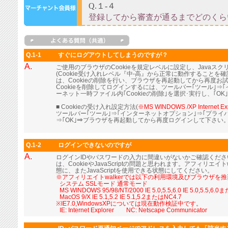
Q.1-1
すぐにログアウトしてしまうのですが？
A.
ご使用のブラウザのCookieを規定レベルに設定し、Java
(Cookie受け入れレベル『中-高』から正常に動作すること
は、Cookieの削除を行い、ブラウザを再起動してから再度お
Cookieを削除してログインするには、ツールバー｢ツール｣⇒
ーネット一時ファイル内｢Cookieの削除｣を選択･実行し、｢OK
■ Cookieの受け入れ設定方法(
※MS WINDOWS /XP Internet Ex
ツールバー｢ツール｣⇒｢インターネットオプション｣⇒｢プライ
⇒｢OK｣⇒ブラウザを再起動してから再度ログインして下さい
Q.1-2
ログインできないのですが
A.
ログインIDやパスワードの入力に間違いがないかご確認くだ
は、CookieやJavaScriptの問題と思われます。アフィリエイト
態に、またJavaScriptを使用できる状態にしてください。
※アフィリエイトwalkerでは以下の利用環境及びブラウザを
■
システム SSLモード 通常モード
■
MS WINDOWS 95/98/NT/2000 IE 5.0,5.5,6.0 IE 5.0,5.5,6.
■
MacOS 9/X IE 5.1,5.2 IE 5.1,5.2またはNC4.7
※IE7.0,WindowsXPについては現在動作検証中です。
■
IE: Internet Explorer NC: Netscape Communicator