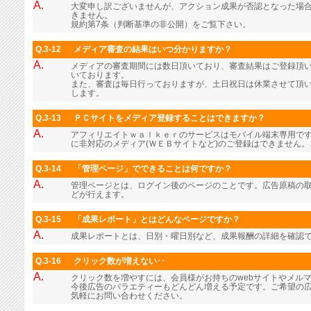
A.
大変申し訳ございませんが、アクション成果が否認となった場
きません。
規約第7条（判断基準の非公開）をご覧下さい。
Q.3-12
メディア審査の結果はいつ分かりますか？
A.
メディアの審査期間には数日頂いており、審査結果はご登録頂
いております。
また、審査は毎日行っておりますが、土日祝日は休業させて頂
します。
Q.3-13
ＰＣサイトをメディア登録することはできますか？
A.
アフィリエイトｗａｌｋｅｒのサービスはモバイル端末専用で
に非対応のメディア(ＷＥＢサイトなど)のご登録はできません
Q.3-14
「管理ページ」でできることは何ですか？
A.
管理ページとは、ログイン後のページのことです。広告原稿の
どが行えます。
Q.3-15
「成果レポート」とはどんなページですか？
A.
成果レポートとは、日別・曜日別など、成果報酬の詳細を確認
Q.3-16
クリック数が増えない･･
A.
クリック数を増やすには、会員様がお持ちのwebサイトやメル
今後広告のバラエティーもどんどん増える予定です。ご希望の
気軽にお問い合わせください。