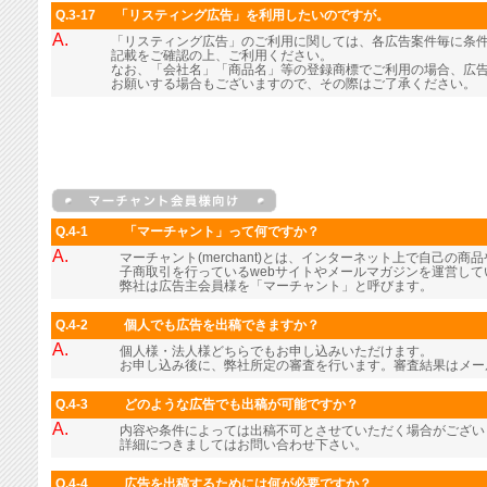
Q.3-17
「リスティング広告」を利用したいのですが。
A.
「リスティング広告」のご利用に関しては、各広告案件毎に条
記載をご確認の上、ご利用ください。
なお、「会社名」「商品名」等の登録商標でご利用の場合、広
お願いする場合もございますので、その際はご了承ください。
Q.4-1
「マーチャント」って何ですか？
A.
マーチャント(merchant)とは、インターネット上で自己の
子商取引を行っているwebサイトやメールマガジンを運営し
弊社は広告主会員様を「マーチャント」と呼びます。
Q.4-2
個人でも広告を出稿できますか？
A.
個人様・法人様どちらでもお申し込みいただけます。
お申し込み後に、弊社所定の審査を行います。審査結果はメー
Q.4-3
どのような広告でも出稿が可能ですか？
A.
内容や条件によっては出稿不可とさせていただく場合がござい
詳細につきましてはお問い合わせ下さい。
Q.4-4
広告を出稿するためには何が必要ですか？