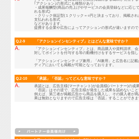
｢アクション｣の形式にも種類があり、
・成果報酬型(商品の売上げやサービスの会員登録などに応じ
れる形式)
・クリック保証型(１クリック＝○円と決まっており、掲載さ
支払われる形式
などがあります。
提携する企業や広告によってアクションの形式が違いますので
Q.2-9
「アクションインセンティブ」とはどんな意味ですか？
A.
「アクションインセンティブ」とは、商品購入や資料請求、会
対してポイントを付与する等の動機付けをするサービスを指し
「アクションインセンティブ兼用」「AI兼用」と広告名に記
ディアにおいても掲載が可能となっております。
Q.2-10
「承認」「否認」ってどんな意味ですか？
A.
承認とは、広告主様(マーチャント)が会員様(パートナー)の成
「否認」はその逆で、広告主様が発生した成果を認めないこと
例えば、第三者が掲載広告から商品を購入し、その購入者が商
果は無効となりますので広告主様は「否認」することができま