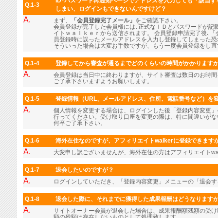
ID･パスワード再通知ページでアドレスを入力しても「該当
Q.1-3
しまい、ログインもできないんですけど？
A.
まず、
「会員登録完了メール」
をご確認下さい。
会員登録が完了した会員様には､正式なＩＤとパスワードが記
イトｗａｌｋｅｒから送信されます。 会員登録申請完了後､「
員登録時に誤ったメールアドレスを入力し登録してしまった恐
そういった場合は大変お手数ですが、もう一度会員登録をし直
Q.1-4
登録してから審査が通るまでどのくらいの時間がかかります
A.
会員登録は当日中に終わりますが、サイト審査は数日のお時間
ご了承下さいますようお願いします。
Q.1-5
登録情報（URL、メールアドレス、住所、電話番号など）を
A.
個人情報を変更する場合は、ログインした後「登録内容変更」
行ってください。受け取り口座を変更の際は、特に間違いがな
何卒ご了承下さい。
Q.1-6
海外在住なのですが、アフィリエイトwalkerに登録できます
A.
大変申し訳ございませんが、海外在住の方はアフィリエイトwal
Q.1-7
退会したいのですが？
A.
ログインしていただき、「登録内容変更」メニューの「退会す
Q.1-8
退会した際に、それまでに獲得した成果報酬はどうなります
A.
サイトオーナー会員が退会した場合は、成果報酬額残額の受け
額の残額は存在しないものとして処理致します。