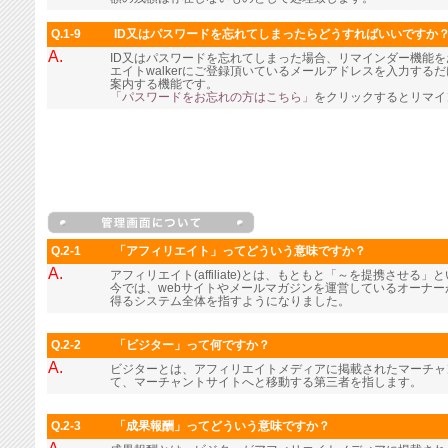
Q.1-9
ID又はパスワードを忘れてしまったらどうすればいいですか
A.
ID又はパスワードを忘れてしまった場合、リマインダー機能
エイトwalkerにご登録頂いているメールアドレスを入力す
案内する機能です。
「パスワードをお忘れの方はこちら」
をクリックするとリマイ
Q.2-1
「アフィリエイト」ってどういう意味ですか？
A.
アフィリエイト(affiliate)とは、もともと「～を提携させる
今では、webサイトやメールマガジンを運営しているオーナ
得るシステム全体を指すようになりました。
Q.2-2
「ビジター」って何ですか？
A.
ビジターとは、アフィリエイトメディアに掲載されたマーチャ
て、マーチャントサイトへと移動する第三者を指します。
Q.2-3
「成果報酬」ってどういう意味ですか？