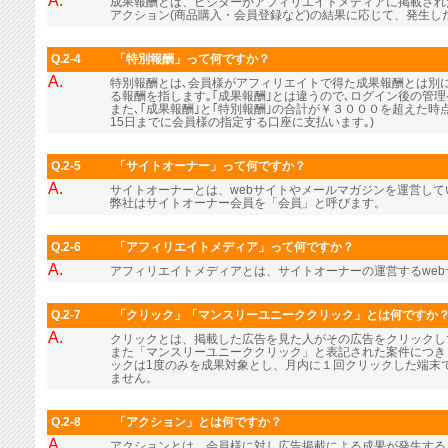
A.
成果報酬とは、ビジターがアフィリエイトメディアに掲載され
アクション(商品購入・会員登録など)の結果に応じて、発生し
Q.2-4
「特別報酬」って何ですか？
A.
特別報酬とは､会員様がアフィリエイトで得た成果報酬とは別に､
る報酬を指します｡｢成果報酬｣とは違うので､ログイン後の管
また､｢成果報酬｣と｢特別報酬｣の合計が￥３０００を超えた時
15日までに会員様の指定する口座に支払います｡)
Q.2-5
「サイトオーナー」って何ですか？
A.
サイトオーナーとは、webサイトやメールマガジンを運営し
弊社はサイトオーナー会員を「会員」と呼びます。
Q.2-6
「アフィリエイトメディア」って何ですか？
A.
アフィリエイトメディアとは、サイトオーナーの運営するwe
Q.2-7
「クリック」「マンスリーユニーククリック」とは何ですか
A.
クリックとは、掲載した広告を見た人がその広告をクリックし
また「マンスリーユニーククリック」と表記された案件につき
ックは1度のみを成果対象とし、月内に１回クリックした端末
ません。
Q.2-8
「アクション」とは何ですか？
A.
アクションとは、会員様に対し広告掲載による成果が発生する