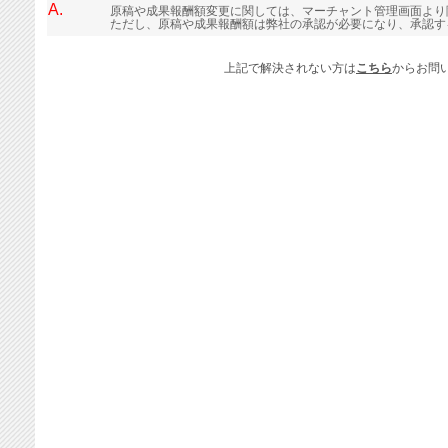
A.
原稿や成果報酬額変更に関しては、マーチャント管理画面より
ただし、原稿や成果報酬額は弊社の承認が必要になり、承認す
上記で解決されない方は
こちら
からお問