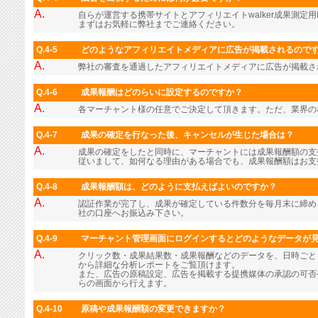
A.
自らが運営する携帯サイトとアフィリエイトwalker成果測定用
まずはお気軽に弊社までご連絡ください。
Q.4-5
どのようなアフィリエイトメディアに広告が掲載されるので
A.
弊社の審査を通過したアフィリエイトメディアに広告が掲載さ
Q.4-6
成果報酬はどのらいに設定するのですか？
A.
各マーチャント様の任意でご決定して頂きます。ただ、業界の
Q.4-7
成果の確定を行なった後、キャンセルが生じた場合は？
A.
成果の確定をしたと同時に、マーチャントには成果報酬額の支
従いまして、如何なる理由がある場合でも、成果報酬額はお支
Q.4-8
成果報酬額は、どのように支払えばよいのですか？
A.
認証作業が完了し、成果が確定している件数分を毎月末に締め
社の口座へお振込み下さい。
Q.4-9
マーチャント管理画面にログインするとどのようなデータが
A.
クリック数・成果結果数・成果報酬などのデータを、日時ごと
から詳細な分析レポートをご覧頂けます。
また、広告の原稿設定、広告を掲載する提携媒体の承認の可否
らの画面から行えます。
Q.4-10
原稿や成果報酬額の変更できますか？