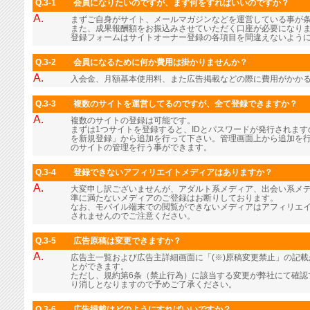
Q.3-1
会員になりたいのですが、まず何をすればいいのですか？
A.
まずご自身がサイト、メールマガジンなどを運営している事が
また、成果報酬額をお振込みさせていただく口座が必要になり
登録フォームはサイトオーナー登録の各項目を間違えないよう
Q.3-2
会員になるために何か費用は掛かりませんか？
A.
入会金、月額基本使用料、また広告掲載などの際に費用がかか
Q.3-3
複数のサイトを運営してるのですが、全て登録できますか？
A.
複数のサイトの登録は可能です。
まずは1つサイトを登録すると、IDとパスワードが発行されま
を新規登録」から追加を行って下さい。管理画面上から追加を行
のサイトの管理を行う事ができます。
Q.3-4
登録できないアフィリエイトメディアはありますか？
A.
大変申し訳ございませんが、アダルト系メディア、出会い系メ
準に満たないメディアのご登録はお断りしております。
なお、モバイル端末での閲覧ができないメディアはアフィリエ
されませんのでご注意ください。
Q.3-5
広告原稿は変更できますか？
A.
広告主一覧および広告主詳細画面に「(※)原稿変更禁止」の記
とができます。
ただし、規約第6条（禁止行為）に該当する変更が弊社にて確認
り消しとなりますので予めご了承ください。
Q.3-6
広告掲載はどのようにすればいいですか？