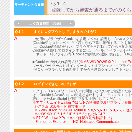
Q.1-1
すぐにログアウトしてしまうのですが？
A.
ご使用のブラウザのCookieを規定レベルに設定し、Java
(Cookie受け入れレベル『中-高』から正常に動作すること
は、Cookieの削除を行い、ブラウザを再起動してから再度お
Cookieを削除してログインするには、ツールバー｢ツール｣⇒
ーネット一時ファイル内｢Cookieの削除｣を選択･実行し、｢OK
■ Cookieの受け入れ設定方法(
※MS WINDOWS /XP Internet Ex
ツールバー｢ツール｣⇒｢インターネットオプション｣⇒｢プライ
⇒｢OK｣⇒ブラウザを再起動してから再度ログインして下さい
Q.1-2
ログインできないのですが
A.
ログインIDやパスワードの入力に間違いがないかご確認くだ
は、CookieやJavaScriptの問題と思われます。アフィリエイト
態に、またJavaScriptを使用できる状態にしてください。
※アフィリエイトwalkerでは以下の利用環境及びブラウザを
■
システム SSLモード 通常モード
■
MS WINDOWS 95/98/NT/2000 IE 5.0,5.5,6.0 IE 5.0,5.5,6.
■
MacOS 9/X IE 5.1,5.2 IE 5.1,5.2またはNC4.7
※IE7.0,WindowsXPについては現在動作検証中です。
■
IE: Internet Explorer NC: Netscape Communicator