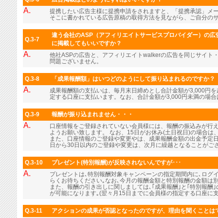
A.
提携したい広告主様に提携申請をされますと、「提携承認」メ
そこに書かれている広告原稿の取得方法を見ながら、ご自分の
違う会社のASP（アフィリエイトサービスプロバイダー）の広告
Q.3-7
に掲載してもいいですか？
A.
他社ASPの広告と、アフィリエイトwalkerの広告を同じサイ
問題ございません。
Q.3-8
「成果報酬額」はいつどのようにして振り込まれるのですか？
A.
成果報酬額の支払いは、毎月末日締めとし合計金額が3,000円
定する口座に支払います。なお、合計金額が3,000円未満の場
Q.3-9
報酬が振り込まれません・・・
A.
口座情報をご登録されていない会員様には、報酬の振込みが行
ようお願い致します。 なお、15日がお休み(土日祝日)の場合
また、口座情報のご登録や変更やは、成果報酬金額の出金予定日
日から30日以内のご登録や変更は、次月に繰越となることがご
Q.3-10
プレゼント(特別報酬)が反映されないんですが･･･
A.
プレゼントは､特別報酬対象キャンペーンの指定期間内に､ログ
らくお待ちください｡なお､今月の報酬金額と特別報酬の金額は
また、報酬の引き出しに関しましては､｢成果報酬｣と｢特別報酬
が可能になります｡(翌々月15日までに会員様の指定する口座に支
Q.3-11
アクションの成果が否認となったのですが、理由を聞くことは