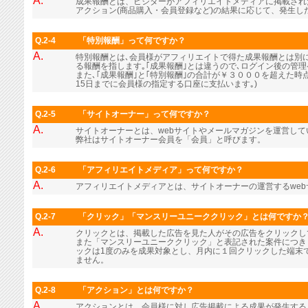
A.
成果報酬とは、ビジターがアフィリエイトメディアに掲載され
アクション(商品購入・会員登録など)の結果に応じて、発生し
Q.2-4
「特別報酬」って何ですか？
A.
特別報酬とは､会員様がアフィリエイトで得た成果報酬とは別に､
る報酬を指します｡｢成果報酬｣とは違うので､ログイン後の管
また､｢成果報酬｣と｢特別報酬｣の合計が￥３０００を超えた時
15日までに会員様の指定する口座に支払います｡)
Q.2-5
「サイトオーナー」って何ですか？
A.
サイトオーナーとは、webサイトやメールマガジンを運営し
弊社はサイトオーナー会員を「会員」と呼びます。
Q.2-6
「アフィリエイトメディア」って何ですか？
A.
アフィリエイトメディアとは、サイトオーナーの運営するwe
Q.2-7
「クリック」「マンスリーユニーククリック」とは何ですか
A.
クリックとは、掲載した広告を見た人がその広告をクリックし
また「マンスリーユニーククリック」と表記された案件につき
ックは1度のみを成果対象とし、月内に１回クリックした端末
ません。
Q.2-8
「アクション」とは何ですか？
A.
アクションとは、会員様に対し広告掲載による成果が発生する