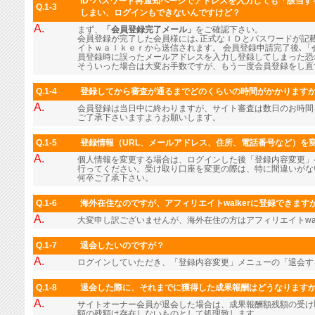
ID･パスワード再通知ページでアドレスを入力しても「該当
Q.1-3
しまい、ログインもできないんですけど？
A.
まず、
「会員登録完了メール」
をご確認下さい。
会員登録が完了した会員様には､正式なＩＤとパスワードが記
イトｗａｌｋｅｒから送信されます。 会員登録申請完了後､「
員登録時に誤ったメールアドレスを入力し登録してしまった恐
そういった場合は大変お手数ですが、もう一度会員登録をし直
Q.1-4
登録してから審査が通るまでどのくらいの時間がかかります
A.
会員登録は当日中に終わりますが、サイト審査は数日のお時間
ご了承下さいますようお願いします。
Q.1-5
登録情報（URL、メールアドレス、住所、電話番号など）を
A.
個人情報を変更する場合は、ログインした後「登録内容変更」
行ってください。受け取り口座を変更の際は、特に間違いがな
何卒ご了承下さい。
Q.1-6
海外在住なのですが、アフィリエイトwalkerに登録できます
A.
大変申し訳ございませんが、海外在住の方はアフィリエイトwal
Q.1-7
退会したいのですが？
A.
ログインしていただき、「登録内容変更」メニューの「退会す
Q.1-8
退会した際に、それまでに獲得した成果報酬はどうなります
A.
サイトオーナー会員が退会した場合は、成果報酬額残額の受け
額の残額は存在しないものとして処理致します。