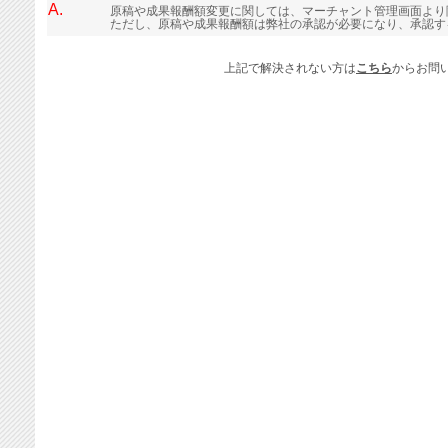
A.
原稿や成果報酬額変更に関しては、マーチャント管理画面より
ただし、原稿や成果報酬額は弊社の承認が必要になり、承認す
上記で解決されない方は
こちら
からお問