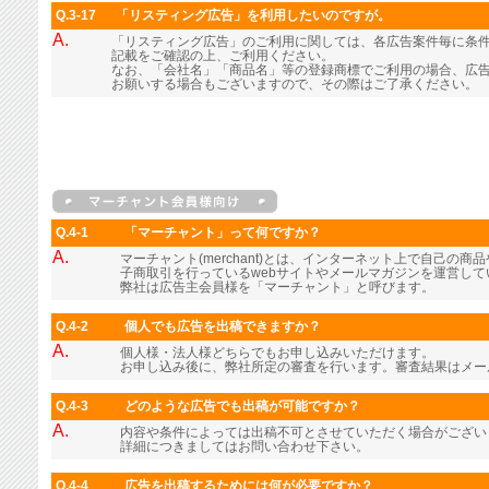
Q.3-17
「リスティング広告」を利用したいのですが。
A.
「リスティング広告」のご利用に関しては、各広告案件毎に条
記載をご確認の上、ご利用ください。
なお、「会社名」「商品名」等の登録商標でご利用の場合、広
お願いする場合もございますので、その際はご了承ください。
Q.4-1
「マーチャント」って何ですか？
A.
マーチャント(merchant)とは、インターネット上で自己の
子商取引を行っているwebサイトやメールマガジンを運営し
弊社は広告主会員様を「マーチャント」と呼びます。
Q.4-2
個人でも広告を出稿できますか？
A.
個人様・法人様どちらでもお申し込みいただけます。
お申し込み後に、弊社所定の審査を行います。審査結果はメー
Q.4-3
どのような広告でも出稿が可能ですか？
A.
内容や条件によっては出稿不可とさせていただく場合がござい
詳細につきましてはお問い合わせ下さい。
Q.4-4
広告を出稿するためには何が必要ですか？