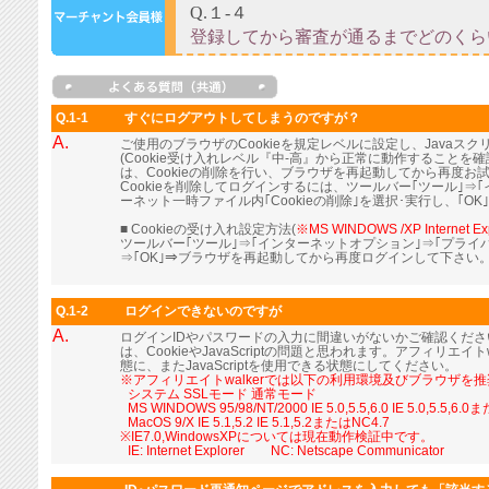
Q.1-1
すぐにログアウトしてしまうのですが？
A.
ご使用のブラウザのCookieを規定レベルに設定し、Java
(Cookie受け入れレベル『中-高』から正常に動作すること
は、Cookieの削除を行い、ブラウザを再起動してから再度お
Cookieを削除してログインするには、ツールバー｢ツール｣⇒
ーネット一時ファイル内｢Cookieの削除｣を選択･実行し、｢OK
■ Cookieの受け入れ設定方法(
※MS WINDOWS /XP Internet Ex
ツールバー｢ツール｣⇒｢インターネットオプション｣⇒｢プライ
⇒｢OK｣⇒ブラウザを再起動してから再度ログインして下さい
Q.1-2
ログインできないのですが
A.
ログインIDやパスワードの入力に間違いがないかご確認くだ
は、CookieやJavaScriptの問題と思われます。アフィリエイト
態に、またJavaScriptを使用できる状態にしてください。
※アフィリエイトwalkerでは以下の利用環境及びブラウザを
■
システム SSLモード 通常モード
■
MS WINDOWS 95/98/NT/2000 IE 5.0,5.5,6.0 IE 5.0,5.5,6.
■
MacOS 9/X IE 5.1,5.2 IE 5.1,5.2またはNC4.7
※IE7.0,WindowsXPについては現在動作検証中です。
■
IE: Internet Explorer NC: Netscape Communicator