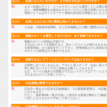
Q.3-1
会員になりたいのですが、まず何をすればいいのですか？
A.
まずご自身がサイト、メールマガジンなどを運営している事が
また、成果報酬額をお振込みさせていただく口座が必要になり
登録フォームはサイトオーナー登録の各項目を間違えないよう
Q.3-2
会員になるために何か費用は掛かりませんか？
A.
入会金、月額基本使用料、また広告掲載などの際に費用がかか
Q.3-3
複数のサイトを運営してるのですが、全て登録できますか？
A.
複数のサイトの登録は可能です。
まずは1つサイトを登録すると、IDとパスワードが発行されま
を新規登録」から追加を行って下さい。管理画面上から追加を行
のサイトの管理を行う事ができます。
Q.3-4
登録できないアフィリエイトメディアはありますか？
A.
大変申し訳ございませんが、アダルト系メディア、出会い系メ
準に満たないメディアのご登録はお断りしております。
なお、モバイル端末での閲覧ができないメディアはアフィリエ
されませんのでご注意ください。
Q.3-5
広告原稿は変更できますか？
A.
広告主一覧および広告主詳細画面に「(※)原稿変更禁止」の記
とができます。
ただし、規約第6条（禁止行為）に該当する変更が弊社にて確認
り消しとなりますので予めご了承ください。
Q.3-6
広告掲載はどのようにすればいいですか？