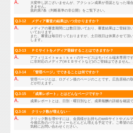
A.
大変申し訳ございませんが、アクション成果が否認となった場
きません。
規約第7条（判断基準の非公開）をご覧下さい。
Q.3-12
メディア審査の結果はいつ分かりますか？
A.
メディアの審査期間には数日頂いており、審査結果はご登録頂
いております。
また、審査は毎日行っておりますが、土日祝日は休業させて頂
します。
Q.3-13
ＰＣサイトをメディア登録することはできますか？
A.
アフィリエイトｗａｌｋｅｒのサービスはモバイル端末専用で
に非対応のメディア(ＷＥＢサイトなど)のご登録はできません
Q.3-14
「管理ページ」でできることは何ですか？
A.
管理ページとは、ログイン後のページのことです。広告原稿の
どが行えます。
Q.3-15
「成果レポート」とはどんなページですか？
A.
成果レポートとは、日別・曜日別など、成果報酬の詳細を確認
Q.3-16
クリック数が増えない･･
A.
クリック数を増やすには、会員様がお持ちのwebサイトやメル
今後広告のバラエティーもどんどん増える予定です。ご希望の
気軽にお問い合わせください。