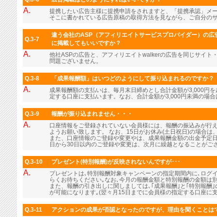
A.
提携したい広告主様に提携申請をされますと、「提携承認」メ
そこに書かれている広告原稿の取得方法を見ながら、ご自分の
違う会社のASP（アフィリエイトサービスプロバイダー）の広告
Q.3-7
に掲載してもいいですか？
A.
他社ASPの広告と、アフィリエイトwalkerの広告を同じサイ
問題ございません。
Q.3-8
「成果報酬額」はいつどのようにして振り込まれるのですか？
A.
成果報酬額の支払いは、毎月末日締めとし合計金額が3,000円
定する口座に支払います。なお、合計金額が3,000円未満の場
Q.3-9
報酬が振り込まれません・・・
A.
口座情報をご登録されていない会員様には、報酬の振込みが行
ようお願い致します。 なお、15日がお休み(土日祝日)の場合
また、口座情報のご登録や変更やは、成果報酬金額の出金予定日
日から30日以内のご登録や変更は、次月に繰越となることがご
Q.3-10
プレゼント(特別報酬)が反映されないんですが･･･
A.
プレゼントは､特別報酬対象キャンペーンの指定期間内に､ログ
らくお待ちください｡なお､今月の報酬金額と特別報酬の金額は
また、報酬の引き出しに関しましては､｢成果報酬｣と｢特別報酬
が可能になります｡(翌々月15日までに会員様の指定する口座に支
Q.3-11
アクションの成果が否認となったのですが、理由を聞くことは