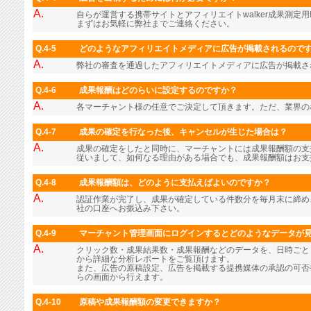
A.
自らが運営する携帯サイトとアフィリエイトwalker成果測定用
まずはお気軽に弊社までご連絡ください。
Q.4-5
どのようなアフィリエイトメディアに広告が掲載されるので
A.
弊社の審査を通過したアフィリエイトメディアに広告が掲載さ
Q.4-6
成果報酬はどのらいに設定するのですか？
A.
各マーチャント様の任意でご決定して頂きます。ただ、業界の
Q.4-7
成果の確定を行なった後、キャンセルが生じた場合は？
A.
成果の確定をしたと同時に、マーチャントには成果報酬額の支
従いまして、如何なる理由がある場合でも、成果報酬額はお支
Q.4-8
成果報酬額は、どのように支払えばよいのですか？
A.
認証作業が完了し、成果が確定している件数分を毎月末に締め
社の口座へお振込み下さい。
Q.4-9
マーチャント管理画面にログインするとどのようなデータが
A.
クリック数・成果結果数・成果報酬などのデータを、日時ごと
から詳細な分析レポートをご覧頂けます。
また、広告の原稿設定、広告を掲載する提携媒体の承認の可否
らの画面から行えます。
Q.4-10
原稿や成果報酬額の変更できますか？