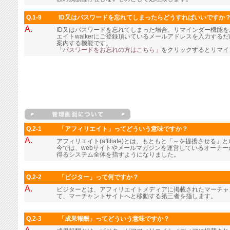
Q.1-9
ID又はパスワードを忘れてしまったらどうすればいいですか
A.
ID又はパスワードを忘れてしまった場合、リマインダー機能
エイトwalkerにご登録頂いているメールアドレスを入力す
案内する機能です。
「パスワードをお忘れの方はこちら」
をクリックするとリマイ
Q.2-1
「アフィリエイト」ってどういう意味ですか？
A.
アフィリエイト(affiliate)とは、もともと「～を提携させる
今では、webサイトやメールマガジンを運営しているオーナ
得るシステム全体を指すようになりました。
Q.2-2
「ビジター」って何ですか？
A.
ビジターとは、アフィリエイトメディアに掲載されたマーチャ
て、マーチャントサイトへと移動する第三者を指します。
Q.2-3
「成果報酬」ってどういう意味ですか？