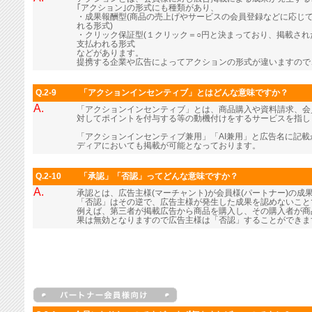
｢アクション｣の形式にも種類があり、
・成果報酬型(商品の売上げやサービスの会員登録などに応じ
れる形式)
・クリック保証型(１クリック＝○円と決まっており、掲載さ
支払われる形式
などがあります。
提携する企業や広告によってアクションの形式が違いますので
Q.2-9
「アクションインセンティブ」とはどんな意味ですか？
A.
「アクションインセンティブ」とは、商品購入や資料請求、会
対してポイントを付与する等の動機付けをするサービスを指し
「アクションインセンティブ兼用」「AI兼用」と広告名に記
ディアにおいても掲載が可能となっております。
Q.2-10
「承認」「否認」ってどんな意味ですか？
A.
承認とは、広告主様(マーチャント)が会員様(パートナー)の成
「否認」はその逆で、広告主様が発生した成果を認めないこと
例えば、第三者が掲載広告から商品を購入し、その購入者が商
果は無効となりますので広告主様は「否認」することができま