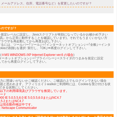
うのですが？
eを規定レベルに設定し、Javaスクリプトが有効になっているかお確かめ下さい
『中-高』から正常に動作することを確認しています)。それでもうまくいかない方
、ブラウザを再起動してから再度お試し下さい。
ンするには、ツールバー｢ツール｣⇒｢インターネットオプション｣⇒｢全般｣⇒インタ
kieの削除｣を選択･実行し、｢OK｣⇒
再度ログインして下さい。
(
※MS WINDOWS /XP Internet Explorer ver.6 の場合
)
ンターネットオプション｣⇒｢プライバシー｣⇒スライダのつまみを規定に設定
動してから再度ログインして下さい。
入力に間違いがないかご確認ください。ご確認の上でもログインできない場合
iptの問題と思われます。アフィリエイトwalkerご利用時には、Cookieを受け付ける状
を使用できる状態にしてください。
では以下の利用環境及びブラウザを推奨しています。
モード
 IE 5.0,5.5,6.0 IE 5.0,5.5,6.0またはNC4.7
5.1,5.2またはNC4.7
については現在動作検証中です。
: Netscape Communicator