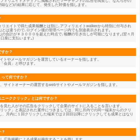
フィリエイトメディアに掲載されたマーチャントの広告を閲覧し、なんらかの
登録など)の結果に応じて、発生した対価を指します。
？
リエイトで得た成果報酬とは別に､アフィリエイトwalkerから特別に付与され
酬｣とは違うので､ログイン後の管理ページ内でも別途表示されます｡
酬｣の合計が￥３０００を超えた時点で､報酬の引き出しが可能になります｡(翌々月
口座に支払います｡)
ですか？
サイトやメールマガジンを運営しているオーナーを指します。
を「会員」と呼びます。
」って何ですか？
、サイトオーナーの運営するwebサイトやメールマガジンを指します。
ユニーククリック」とは何ですか？
告を見た人がその広告をクリックして企業のサイトに入ることを言います。
リック」と表記された案件につきましては、同じ月内での同一端末からのクリ
し、月内に１回クリックした端末では２回目以降にクリックしても成果とはなり
か？
し広告掲載による成果が発生することを指します。