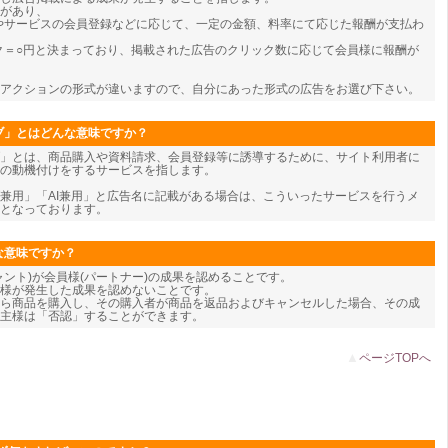
類があり、
やサービスの会員登録などに応じて、一定の金額、料率にて応じた報酬が支払わ
ク＝○円と決まっており、掲載された広告のクリック数に応じて会員様に報酬が
アクションの形式が違いますので、自分にあった形式の広告をお選び下さい。
ブ」とはどんな意味ですか？
」とは、商品購入や資料請求、会員登録等に誘導するために、サイト利用者に
の動機付けをするサービスを指します。
兼用」「AI兼用」と広告名に記載がある場合は、こういったサービスを行うメ
となっております。
な意味ですか？
ャント)が会員様(パートナー)の成果を認めることです。
様が発生した成果を認めないことです。
ら商品を購入し、その購入者が商品を返品およびキャンセルした場合、その成
主様は「否認」することができます。
▲
ページTOPへ