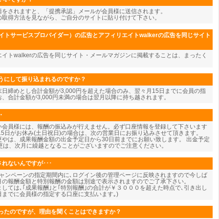
請をされますと、「提携承認」メールが会員様に送信されます。
の取得方法を見ながら、ご自分のサイトに貼り付けて下さい。
イトサービスプロバイダー）の広告とアフィリエイトwalkerの広告を同じサイト
エイトwalkerの広告を同じサイト・メールマガジンに掲載することは、まったく
うにして振り込まれるのですか？
日締めとし合計金額が3,000円を超えた場合のみ、翌々月15日までに会員の指
、合計金額が3,000円未満の場合は翌月以降に持ち越されます。
・
い会員様には、報酬の振込みが行えません。必ず口座情報を登録して下さいます
15日がお休み(土日祝日)の場合は、次の営業日にお振り込みさせて頂きます。
やは、成果報酬金額の出金予定日から30日前までにお願い致します。 出金予定
変更は、次月に繰越となることがございますのでご注意ください。
れないんですが･･･
キャンペーンの指定期間内に､ログイン後の管理ページに反映されますので今しば
今月の報酬金額と特別報酬の金額は別途で表示されますのでご了承下さい。
しては､｢成果報酬｣と｢特別報酬｣の合計が￥３０００を超えた時点で､引き出し
5日までに会員様の指定する口座に支払います｡)
ったのですが、理由を聞くことはできますか？