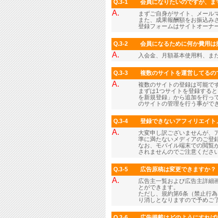
Q.3-1
会員になりたいのですが、ま
A.
まずご自身がサイト、メール
また、成果報酬額をお振込み
登録フォームはサイトオーナ
Q.3-2
会員になるために何か費用は
A.
入会金、月額基本使用料、ま
Q.3-3
複数のサイトを運営してるの
A.
複数のサイトの登録は可能で
まずは1つサイトを登録すると
を新規登録」から追加を行っ
のサイトの管理を行う事がで
Q.3-4
登録できないアフィリエイト
A.
大変申し訳ございませんが、
準に満たないメディアのご登
なお、モバイル端末での閲覧
されませんのでご注意くださ
Q.3-5
広告原稿は変更できますか？
A.
広告主一覧および広告主詳細画
とができます。
ただし、規約第6条（禁止行
り消しとなりますので予めご
Q.3-6
広告掲載はどのようにすれば