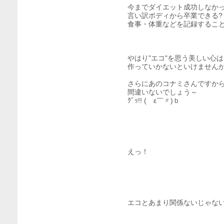
今までダイエット成功しなか
言い訳ボディから卒業できる?
食事・体重などを記録するこ
やはり"エコ"を思う美しい心
作っていかないといけません
さらにあのコナミさんですか
間違いないでしょう～
ｸﾞｯ!! (￣ε￣〃)ｂ
えっ！
エコとあまり関係ないじゃな