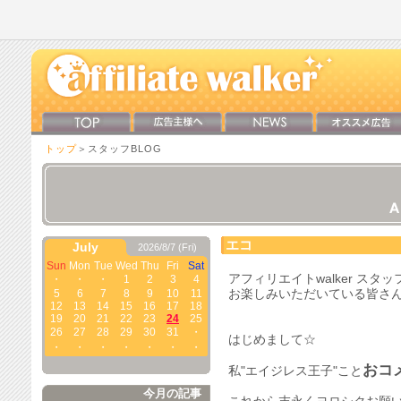
トップ
＞スタッフBLOG
エコ
July
2026/8/7 (Fri)
Sun
Mon
Tue
Wed
Thu
Fri
Sat
アフィリエイトwalker スタ
・
・
・
1
2
3
4
5
6
7
8
9
10
11
お楽しみいただいている皆さ
12
13
14
15
16
17
18
19
20
21
22
23
24
25
26
27
28
29
30
31
・
はじめまして☆
・
・
・
・
・
・
・
おコ
私"エイジレス王子"こと
今月の記事