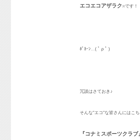
エコエコアザラク
です！
※
ﾎﾟｶｰﾝ…( ﾟ ρ ﾟ )
冗談はさておき♪
そんな"エコ"な皆さんにはこ
『コナミスポーツクラブ