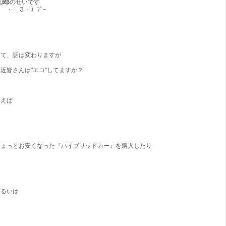
三郎
のせいです
 ・ ３・）ﾌﾟｰ
さて、話は変わりますが
近皆さんは"エコ"してますか？
例えば
ちょっとお安くなった『ハイブリッドカー』を購入したり
あるいは