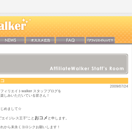
エコ
2009/07/24
フィリエイトwalker スタッフブログを
お楽しみいただいている皆さん！
はじめまして☆
おコメ
"エイジレス王子"こと
と申します。
これから末永くヨロシクお願いします！