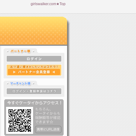
girlswalker.com★Top