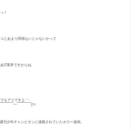
えっ！
エコとあまり関係ないじゃないかって
あIT業界ですからね
でもアリですよ･･･
*￣￣￣￣ー￣￣￣￣)ﾌｯ
※週刊少年チャンピオンに連載されていたホラー漫画。