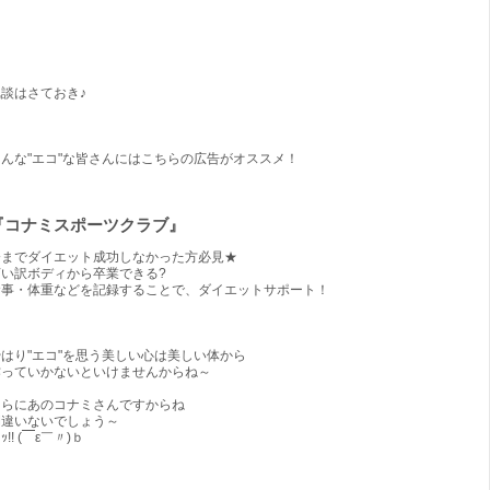
冗談はさておき♪
そんな"エコ"な皆さんにはこちらの広告がオススメ！
『コナミスポーツクラブ』
今までダイエット成功しなかった方必見★
言い訳ボディから卒業できる?
食事・体重などを記録することで、ダイエットサポート！
やはり"エコ"を思う美しい心は美しい体から
作っていかないといけませんからね～
さらにあのコナミさんですからね
間違いないでしょう～
ﾞｯ!! (￣ε￣〃)ｂ