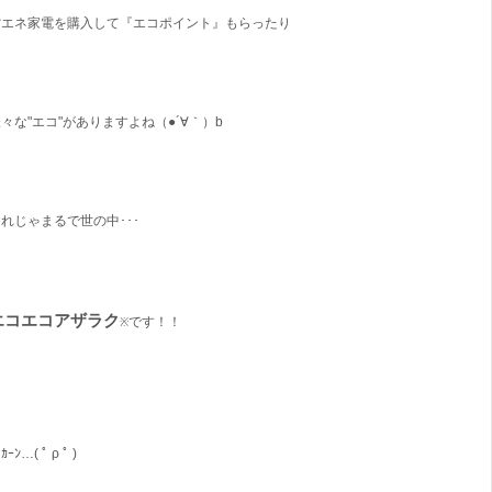
省エネ家電を購入して『エコポイント』もらったり
々な"エコ"がありますよね（●´∀｀）b
れじゃまるで世の中･･･
エコエコアザラク
です！！
※
ｶｰﾝ…( ﾟ ρ ﾟ )