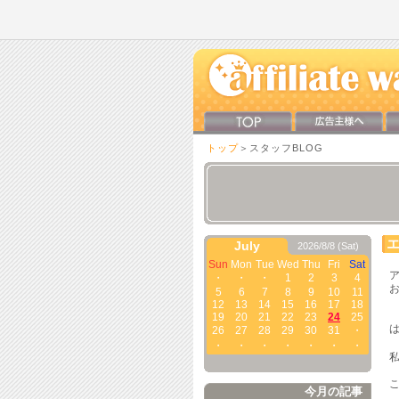
トップ
＞スタッフBLOG
July
2026/8/8 (Sat)
Sun
Mon
Tue
Wed
Thu
Fri
Sat
ア
・
・
・
1
2
3
4
5
6
7
8
9
10
11
12
13
14
15
16
17
18
19
20
21
22
23
24
25
26
27
28
29
30
31
・
・
・
・
・
・
・
・
私
今月の記事