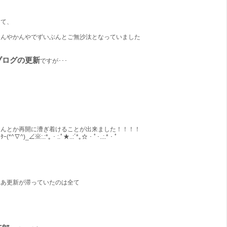
さて、
なんやかんやでずいぶんとご無沙汰となっていました
ブログの更新
ですが･･･
なんとか再開に漕ぎ着けることが出来ました！！！！
ｯﾀｰ(*^∇^)_∠※:.:*｡・:.ﾟ★..:´*｡☆・ﾟ･..:.*・ﾟ
まあ更新が滞っていたのは全て