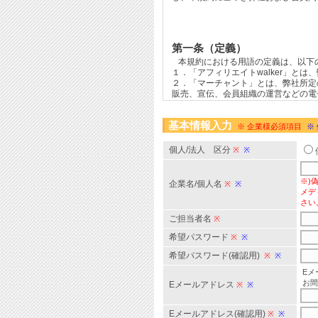
基本情報入力
※ 企業様必須項目
※
個人/法人 区分
※
※
※)
企業名/個人名
※
※
メデ
さい
ご担当者名
※
希望パスワード
※
※
希望パスワード(確認用)
※
※
Eメ
お間
Eメールアドレス
※
※
Eメールアドレス(確認用)
※
※