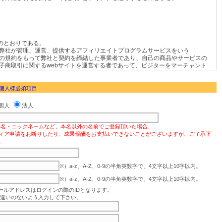
 個人様必須項目
個人
法人
偽名・ニックネームなど、本名以外の名前でご登録頂いた場合、
ィア申請をお断りしたり、成果報酬をお支払いできないことがございますが、ご了承下
。
※）a-z、A-Z、0-9の半角英数字で、4文字以上10字以内。
※）a-z、A-Z、0-9の半角英数字で、4文字以上10字以内。
ールアドレスはログインの際のIDとなります。
違いのないよう入力して下さい。