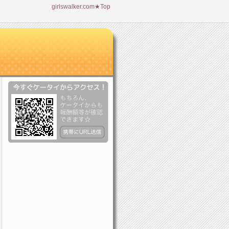
girlswalker.com★Top