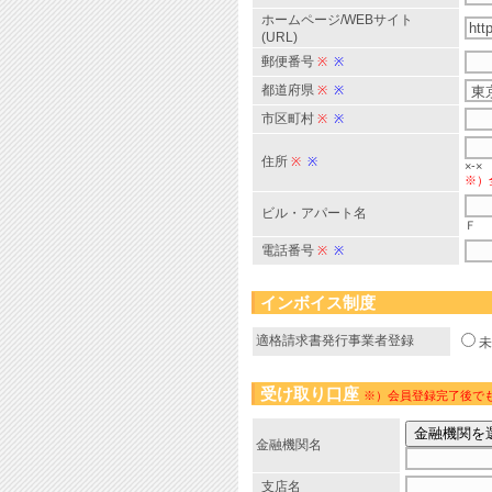
ホームページ/WEBサイト
(URL)
郵便番号
※
※
都道府県
※
※
市区町村
※
※
住所
※
※
×-×
※）
ビル・アパート名
Ｆ
電話番号
※
※
インボイス制度
適格請求書発行事業者登録
受け取り口座
※）会員登録完了後で
金融機関名
支店名