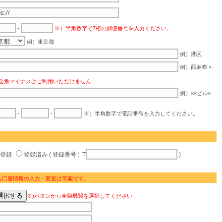
-
※）半角数字で7桁の郵便番号を入力ください。
例）東京都
例）港区
例）西麻布 ×-
全角マイナスはご利用いただけません
例）××ビル×
-
-
※）半角数字で電話番号を入力してください。
未登録
登録済み ( 登録番号 : T
)
も口座情報の入力・変更は可能です。
※)ボタンから金融機関を選択してください