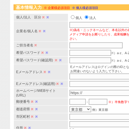
基本情報入力
※ 企業様必須項目
※ 個人様必須項目
個人/法人 区分
※
※
個人
法人
※)偽名・ニックネームなど、本名以外の
企業名/個人名
※
※
メディア申請をお断りしたり、成果報酬
さい。
ご担当者名
※
希望パスワード
※
※
※）a-z、
希望パスワード(確認用)
※
※
※）a-z、
Eメールアドレスはログインの際のIDと
お間違いのないよう入力して下さい。
Eメールアドレス
※
※
Eメールアドレス(確認用)
※
※
ホームページ/WEBサイト
(URL)
郵便番号
※
※
-
※）半角数字
都道府県
※
※
例）東京都
市区町村
※
※
住所
※
※