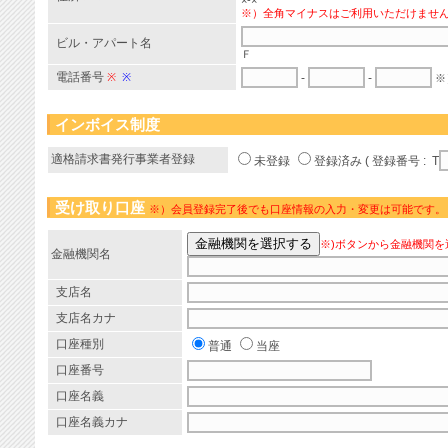
×-×
※）全角マイナスはご利用いただけませ
ビル・アパート名
Ｆ
電話番号
※
※
-
-
※
インボイス制度
適格請求書発行事業者登録
未登録
登録済み ( 登録番号 : T
受け取り口座
※）会員登録完了後でも口座情報の入力・変更は可能です。
※)ボタンから金融機関を
金融機関名
支店名
支店名カナ
口座種別
普通
当座
口座番号
口座名義
口座名義カナ