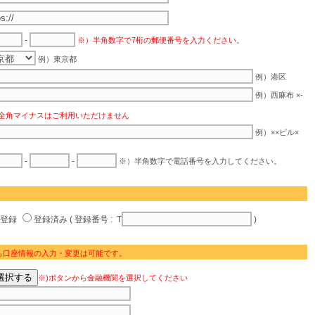
-
※）半角数字で7桁の郵便番号を入力ください。
例）東京都
例）港区
例）西麻布 ×-
全角マイナスはご利用いただけません
例）××ビル×
-
-
※）半角数字で電話番号を入力してください。
未登録
登録済み ( 登録番号 : T
)
も口座情報の入力・変更は可能です。
※)ボタンから金融機関を選択してください