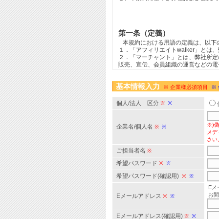
基本情報入力
※ 企業様必須項目
※
個人/法人 区分
※
※
※)
企業名/個人名
※
※
メデ
さい
ご担当者名
※
希望パスワード
※
※
希望パスワード(確認用)
※
※
Eメ
お間
Eメールアドレス
※
※
Eメールアドレス(確認用)
※
※