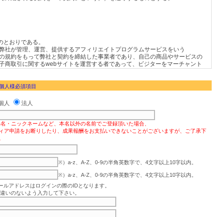
 個人様必須項目
個人
法人
偽名・ニックネームなど、本名以外の名前でご登録頂いた場合、
ィア申請をお断りしたり、成果報酬をお支払いできないことがございますが、ご了承下
。
※）a-z、A-Z、0-9の半角英数字で、4文字以上10字以内。
※）a-z、A-Z、0-9の半角英数字で、4文字以上10字以内。
ールアドレスはログインの際のIDとなります。
違いのないよう入力して下さい。