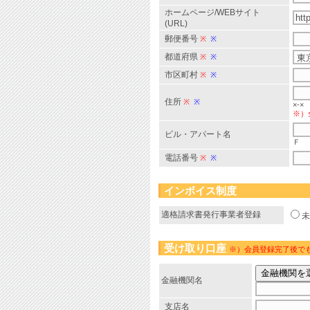
ホームページ/WEBサイト
(URL)
郵便番号
※
※
都道府県
※
※
市区町村
※
※
住所
※
※
×-×
※）
ビル・アパート名
Ｆ
電話番号
※
※
インボイス制度
適格請求書発行事業者登録
受け取り口座
※）会員登録完了後で
金融機関名
支店名