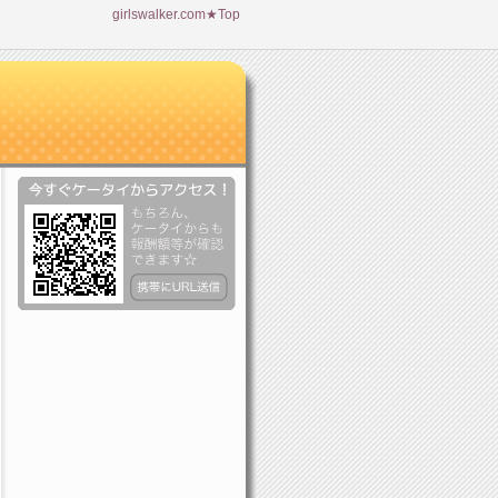
girlswalker.com★Top