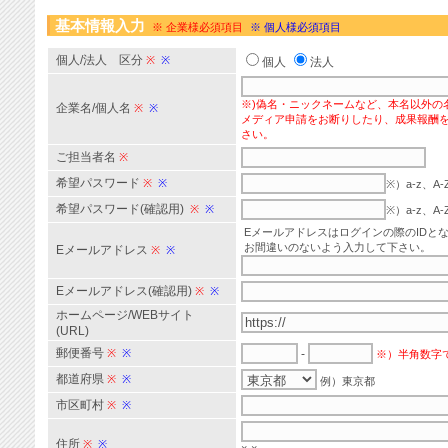
基本情報入力
※ 企業様必須項目
※ 個人様必須項目
個人/法人 区分
※
※
個人
法人
※)偽名・ニックネームなど、本名以外の
企業名/個人名
※
※
メディア申請をお断りしたり、成果報酬
さい。
ご担当者名
※
希望パスワード
※
※
※）a-z、
希望パスワード(確認用)
※
※
※）a-z、
Eメールアドレスはログインの際のIDと
お間違いのないよう入力して下さい。
Eメールアドレス
※
※
Eメールアドレス(確認用)
※
※
ホームページ/WEBサイト
(URL)
郵便番号
※
※
-
※）半角数字
都道府県
※
※
例）東京都
市区町村
※
※
住所
※
※