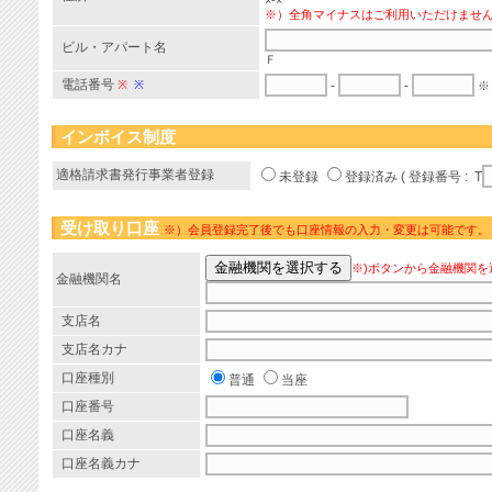
×-×
※）全角マイナスはご利用いただけませ
ビル・アパート名
Ｆ
電話番号
※
※
-
-
※
インボイス制度
適格請求書発行事業者登録
未登録
登録済み ( 登録番号 : T
受け取り口座
※）会員登録完了後でも口座情報の入力・変更は可能です。
※)ボタンから金融機関を
金融機関名
支店名
支店名カナ
口座種別
普通
当座
口座番号
口座名義
口座名義カナ