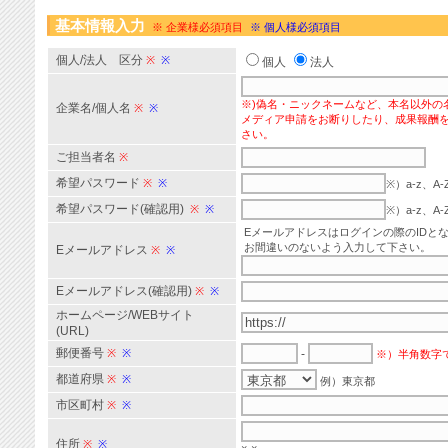
基本情報入力
※ 企業様必須項目
※ 個人様必須項目
個人/法人 区分
※
※
個人
法人
※)偽名・ニックネームなど、本名以外の
企業名/個人名
※
※
メディア申請をお断りしたり、成果報酬
さい。
ご担当者名
※
希望パスワード
※
※
※）a-z、
希望パスワード(確認用)
※
※
※）a-z、
Eメールアドレスはログインの際のIDと
お間違いのないよう入力して下さい。
Eメールアドレス
※
※
Eメールアドレス(確認用)
※
※
ホームページ/WEBサイト
(URL)
郵便番号
※
※
-
※）半角数字
都道府県
※
※
例）東京都
市区町村
※
※
住所
※
※