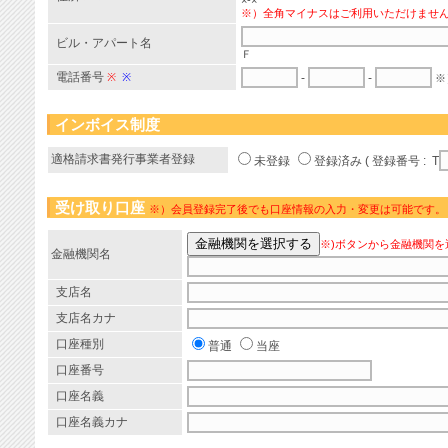
×-×
※）全角マイナスはご利用いただけませ
ビル・アパート名
Ｆ
電話番号
※
※
-
-
※
インボイス制度
適格請求書発行事業者登録
未登録
登録済み ( 登録番号 : T
受け取り口座
※）会員登録完了後でも口座情報の入力・変更は可能です。
※)ボタンから金融機関を
金融機関名
支店名
支店名カナ
口座種別
普通
当座
口座番号
口座名義
口座名義カナ