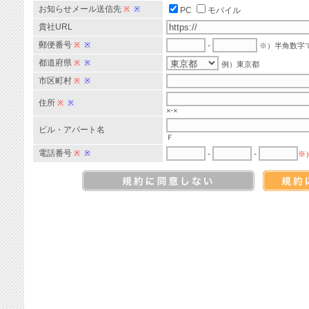
お知らせメール送信先
※
※
PC
モバイル
貴社URL
郵便番号
※
※
-
※）半角数字
都道府県
※
※
例）東京都
市区町村
※
※
住所
※
※
×-×
ビル・アパート名
Ｆ
電話番号
※
※
-
-
※