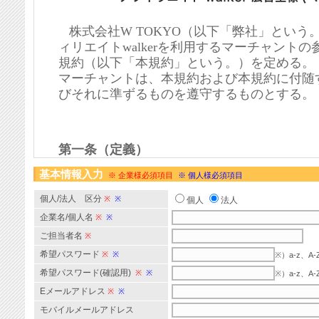
基本情報入力
※ 企業様必須項目
※ 個人様必須項目
個人/法人 区分
※
※
個人
法人
企業名/個人名
※
※
ご担当者名
※
希望パスワード
※
※
※）a-z、
希望パスワード(確認用)
※
※
※）a-z、
Eメールアドレス
※
※
モバイルメールアドレス