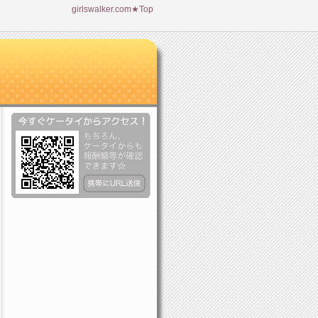
girlswalker.com★Top