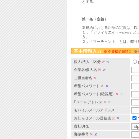
基本情報入力
※ 企業様必須項目
※
個人/法人 区分
※
※
企業名/個人名
※
※
ご担当者名
※
希望パスワード
※
※
希望パスワード(確認用)
※
※
Eメールアドレス
※
※
モバイルメールアドレス
お知らせメール送信先
※
※
貴社URL
郵便番号
※
※