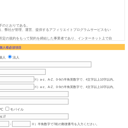
 個人様必須項目
個人
法人
※）a-z、A-Z、0-9の半角英数字で、4文字以上10字以内。
※）a-z、A-Z、0-9の半角英数字で、4文字以上10字以内。
PC
モバイル
-
※）半角数字で7桁の郵便番号を入力ください。