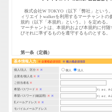
基本情報入力
※ 企業様必須項目
※ 個人様必須項目
個人/法人 区分
※
※
個人
法人
企業名/個人名
※
※
ご担当者名
※
希望パスワード
※
※
※）a-z、
希望パスワード(確認用)
※
※
※）a-z、
Eメールアドレス
※
※
モバイルメールアドレス