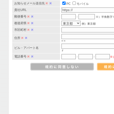
お知らせメール送信先
※
※
PC
モバイル
貴社URL
郵便番号
※
※
-
※）半角数字
都道府県
※
※
例）東京都
市区町村
※
※
住所
※
※
×-×
ビル・アパート名
Ｆ
電話番号
※
※
-
-
※