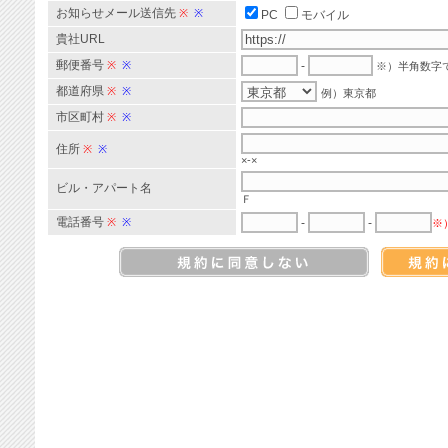
お知らせメール送信先
※
※
PC
モバイル
貴社URL
郵便番号
※
※
-
※）半角数字
都道府県
※
※
例）東京都
市区町村
※
※
住所
※
※
×-×
ビル・アパート名
Ｆ
電話番号
※
※
-
-
※