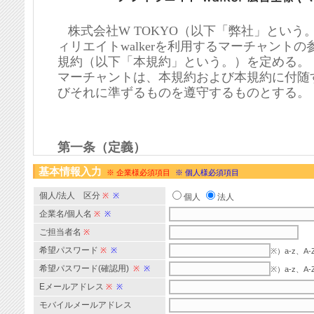
基本情報入力
※ 企業様必須項目
※ 個人様必須項目
個人/法人 区分
※
※
個人
法人
企業名/個人名
※
※
ご担当者名
※
希望パスワード
※
※
※）a-z、
希望パスワード(確認用)
※
※
※）a-z、
Eメールアドレス
※
※
モバイルメールアドレス