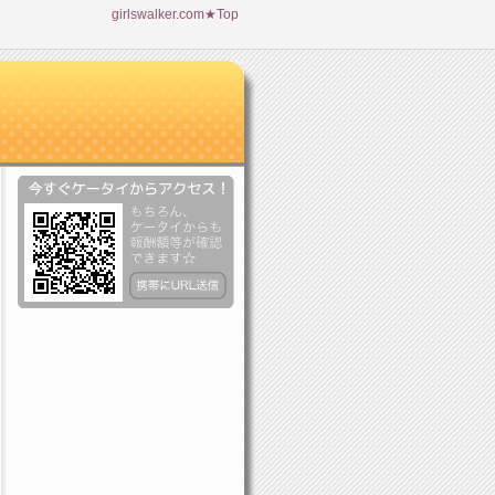
girlswalker.com★Top