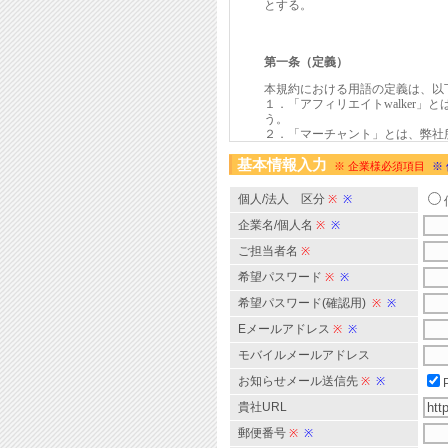
基本情報入力
※ 企業様必須項目
※
個人/法人 区分
※
※
企業名/個人名
※
※
ご担当者名
※
希望パスワード
※
※
希望パスワード(確認用)
※
※
Eメールアドレス
※
※
モバイルメールアドレス
お知らせメール送信先
※
※
貴社URL
郵便番号
※
※