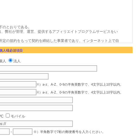
 個人様必須項目
個人
法人
※）a-z、A-Z、0-9の半角英数字で、4文字以上10字以内。
※）a-z、A-Z、0-9の半角英数字で、4文字以上10字以内。
PC
モバイル
-
※）半角数字で7桁の郵便番号を入力ください。