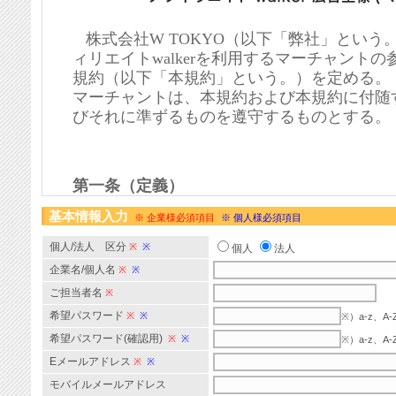
基本情報入力
※ 企業様必須項目
※ 個人様必須項目
個人/法人 区分
※
※
個人
法人
企業名/個人名
※
※
ご担当者名
※
希望パスワード
※
※
※）a-z、
希望パスワード(確認用)
※
※
※）a-z、
Eメールアドレス
※
※
モバイルメールアドレス