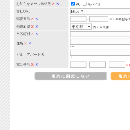
お知らせメール送信先
※
※
PC
モバイル
貴社URL
郵便番号
※
※
-
※）半角数字
都道府県
※
※
例）東京都
市区町村
※
※
住所
※
※
×-×
ビル・アパート名
Ｆ
電話番号
※
※
-
-
※