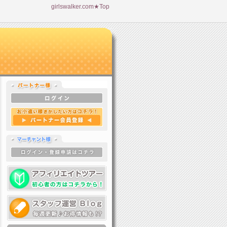
girlswalker.com★Top