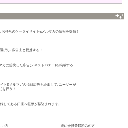
会し､お持ちのケータイサイト&メルマガの情報を登録！
選択し､広告主と提携する！
マガに提携した広告(テキストバナー)を掲載する
イト&メルマガの掲載広告を経由して､ユーザーが
)を行う！
録してある口座へ報酬が振込まれます｡
ない方
既に会員登録済みの方